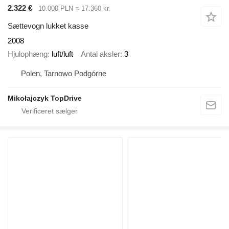
2.322 €
10.000 PLN
≈ 17.360 kr.
Sættevogn lukket kasse
2008
Hjulophæng
luft/luft
Antal aksler
3
Polen, Tarnowo Podgórne
Mikołajczyk TopDrive