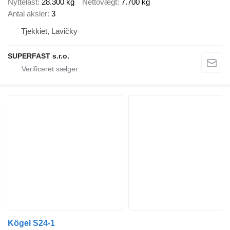
Nyttelast
28.300 kg
Nettovægt
7.700 kg
Antal aksler
3
Tjekkiet, Lavičky
SUPERFAST s.r.o.
Kögel S24-1