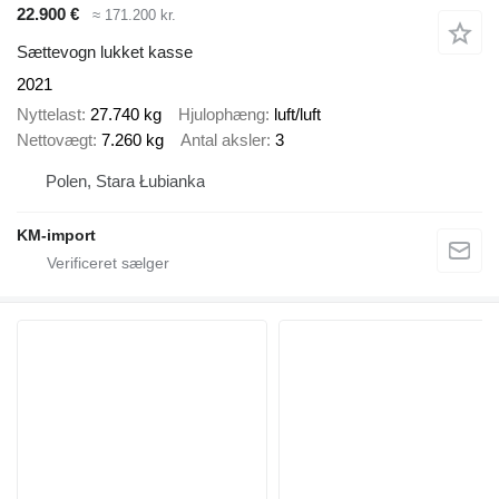
22.900 €
≈ 171.200 kr.
Sættevogn lukket kasse
2021
Nyttelast
27.740 kg
Hjulophæng
luft/luft
Nettovægt
7.260 kg
Antal aksler
3
Polen, Stara Łubianka
KM-import