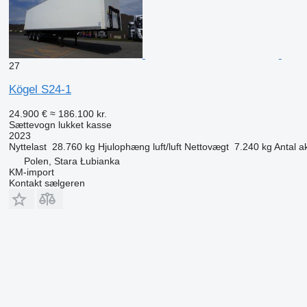
27
Kögel S24-1
24.900 €
≈ 186.100 kr.
Sættevogn lukket kasse
2023
Nyttelast
28.760 kg
Hjulophæng
luft/luft
Nettovægt
7.240 kg
Antal a
Polen, Stara Łubianka
KM-import
Kontakt sælgeren