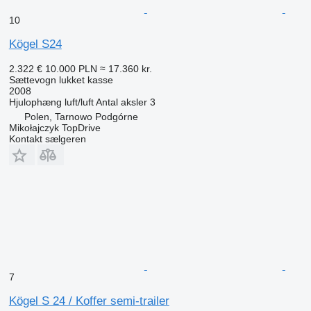
10
Kögel S24
2.322 €
10.000 PLN
≈ 17.360 kr.
Sættevogn lukket kasse
2008
Hjulophæng
luft/luft
Antal aksler
3
Polen, Tarnowo Podgórne
Mikołajczyk TopDrive
Kontakt sælgeren
7
Kögel S 24 / Koffer semi-trailer