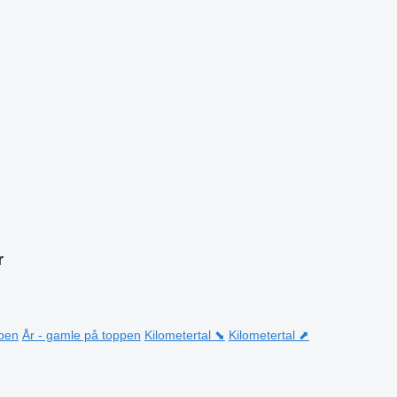
r
ppen
År - gamle på toppen
Kilometertal ⬊
Kilometertal ⬈