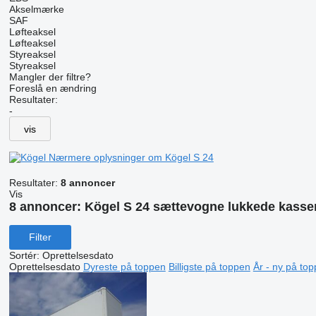
Akselmærke
SAF
Løfteaksel
Løfteaksel
Styreaksel
Styreaksel
Mangler der filtre?
Foreslå en ændring
Resultater:
-
vis
Nærmere oplysninger om Kögel S 24
Resultater:
8 annoncer
Vis
8 annoncer:
Kögel S 24 sættevogne lukkede kasse
Filter
Sortér
:
Oprettelsesdato
Oprettelsesdato
Dyreste på toppen
Billigste på toppen
År - ny på to