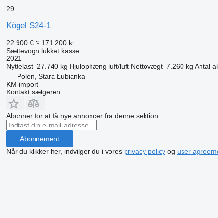
29
Kögel S24-1
22.900 €
≈ 171.200 kr.
Sættevogn lukket kasse
2021
Nyttelast
27.740 kg
Hjulophæng
luft/luft
Nettovægt
7.260 kg
Antal a
Polen, Stara Łubianka
KM-import
Kontakt sælgeren
Abonner for at få nye annoncer fra denne sektion
Abonnement
Når du klikker her, indvilger du i vores
privacy policy
og
user agreem