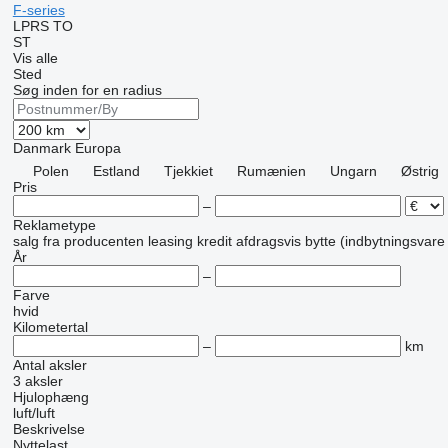
F-series
LPRS
TO
ST
Vis alle
Sted
Søg inden for en radius
Danmark
Europa
Polen
Estland
Tjekkiet
Rumænien
Ungarn
Østrig
Pris
–
Reklametype
salg
fra producenten
leasing
kredit
afdragsvis
bytte (indbytningsvare
År
–
Farve
hvid
Kilometertal
–
km
Antal aksler
3 aksler
Hjulophæng
luft/luft
Beskrivelse
Nyttelast