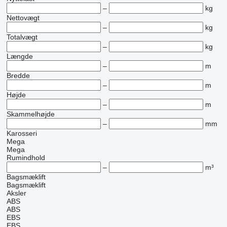
–
kg
Nettovægt
–
kg
Totalvægt
–
kg
Længde
–
m
Bredde
–
m
Højde
–
m
Skammelhøjde
–
mm
Karosseri
Mega
Mega
Rumindhold
–
m³
Bagsmæklift
Bagsmæklift
Aksler
ABS
ABS
EBS
EBS