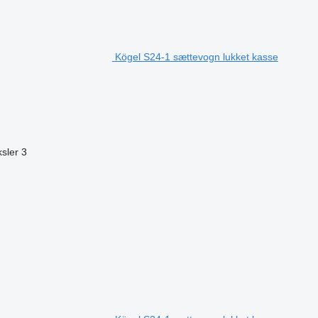
Kögel S24-1 sættevogn lukket kasse
ksler
3