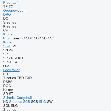
Fruehauf
TF
TX
Groenewegen
DRO
DO
S-series
K-series
CF
Krone
Profi Liner
SD
SDK
SDP
SDR
SZ
Kögel
S 24
SN
SN 24
SP
SP 24
SPKH
SPKH 24
O-3
LeciTrailer
LTP
T-series
TBD
TXD
RSBS
ROC
Kaiser
SR
ST
Schmitz Cargobull
KO
S-series
SCB
SCS
SKO
SW
SGL
SLG
S-series