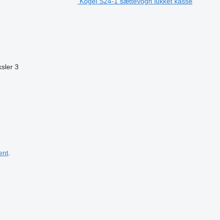
Kögel S24-1 sættevogn lukket kasse
ksler
3
ent
.