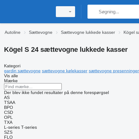
Autoline
Sættevogne
Sættevogne lukkede kasser
Kögel s
Kögel S 24 sættevogne lukkede kasser
Kategori
gardin sættevogne
sættevogne kølekasser
sættevogne presenninger
Vis alle
Mærke
Der blev ikke fundet resultater på denne forespørgsel
AS
TSAA
BPO
CSD
OPL
TXA
L-series
T-series
SZS
FLO