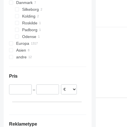
Danmark
Silkeborg
Kolding
Roskilde
Padborg
Odense
Europa
Asien
Litauen
andre
Polen
Kina
Tjekkiet
Tyrkiet
Ukraine
Nederlandene
Pris
Tyskland
Rumænien
–
Ungarn
Belgien
Vis alle
Reklametype