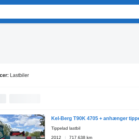
cer:
Lastbiler
Kel-Berg T90K 4705 + anhænger tipp
Tippelad lastbil
2012
717.638 km