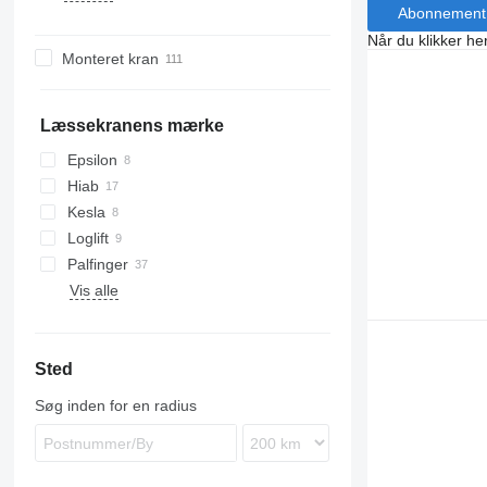
Abonnement
TGX
Axor
Premium
P-series
FL
Når du klikker her
Sprinter
T-series
R-series
FM
Monteret kran
S-series
FMX
PL
Læssekranens mærke
Epsilon
Hiab
Kesla
Loglift
Palfinger
Vis alle
Sted
Søg inden for en radius