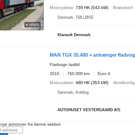
Motorydelse
739 HK (543 kW)
Brændstof
Danmark, TØLLØSE
VIDEO
Klaravik Denmark
MAN TGX 35.480 + anhænger fladvo
Fladvogn lastbil
2015
760.000 km
Euro 6
Motorydelse
480 HK (353 kW)
Akselkonfig
Danmark, Kolding
AUTOHUSET VESTERGAARD A/S
å nye annoncer fra denne sektion