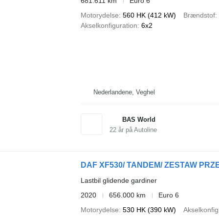
681.611 km
Euro 6
Motorydelse
560 HK (412 kW)
Brændstof
Akselkonfiguration
6x2
Nederlandene, Veghel
BAS World
22
år på Autoline
Lastbil glidende gardiner
2020
656.000 km
Euro 6
Motorydelse
530 HK (390 kW)
Akselkonfig