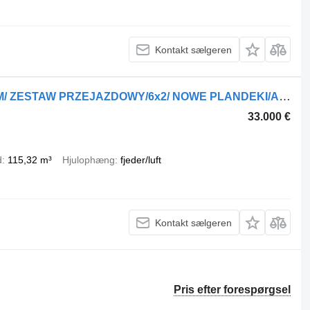
Kontakt sælgeren
Mercedes-Benz Actros 2545/ TANDEM/ ZESTAW PRZEJAZDOWY/6x2/ NOWE PLANDEKI/AUTOM + gardintrailer
33.000 €
d
115,32 m³
Hjulophæng
fjeder/luft
Kontakt sælgeren
Pris efter forespørgsel