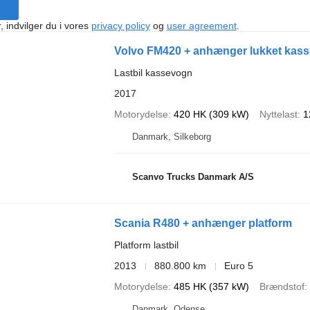
, indvilger du i vores
privacy policy
og
user agreement
.
Volvo FM420 + anhænger lukket kass
Lastbil kassevogn
2017
Motorydelse
420 HK (309 kW)
Nyttelast
1
Danmark, Silkeborg
Scanvo Trucks Danmark A/S
Scania R480 + anhænger platform
Platform lastbil
2013
880.800 km
Euro 5
Motorydelse
485 HK (357 kW)
Brændstof
Danmark, Odense