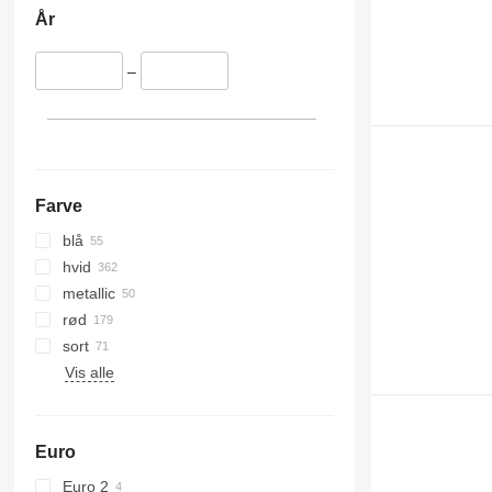
År
–
Farve
blå
hvid
metallic
rød
sort
Vis alle
Euro
Euro 2