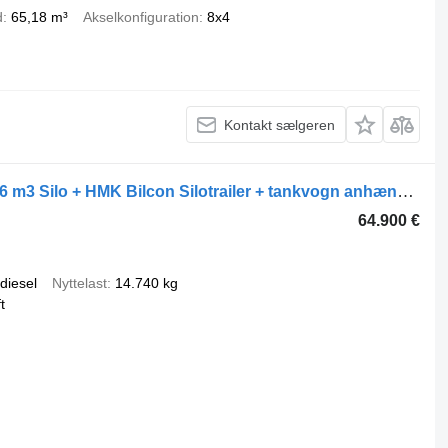
d
65,18 m³
Akselkonfiguration
8x4
Kontakt sælgeren
HMK Bilcon SCANIA R500 NGS 6x2 26 m3 Silo + HMK Bilcon Silotrailer + tankvogn anhænger
64.900 €
diesel
Nyttelast
14.740 kg
ft