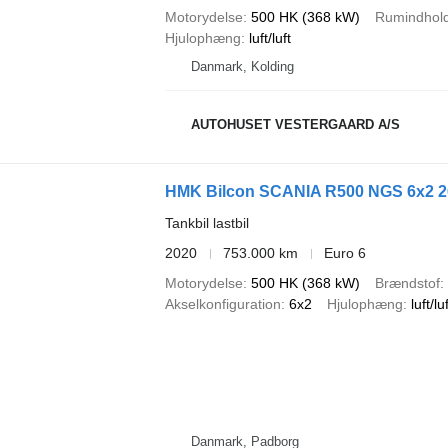
Motorydelse
500 HK (368 kW)
Rumindhol
Hjulophæng
luft/luft
Danmark, Kolding
AUTOHUSET VESTERGAARD A/S
Tankbil lastbil
2020
753.000 km
Euro 6
Motorydelse
500 HK (368 kW)
Brændstof
Akselkonfiguration
6x2
Hjulophæng
luft/lu
Danmark, Padborg