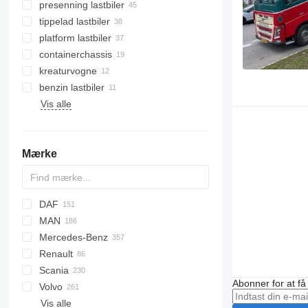
presenning lastbiler
tippelad lastbiler
platform lastbiler
containerchassis
kreaturvogne
benzin lastbiler
Vis alle
Mærke
DAF
MAN
AS
Daily
T-series
Mercedes-Benz
CF
EuroCargo
NL series
630305
Renault
LF
Magirus
TGA
Actros
Scania
XF
S-Way
TGL
Antos
C-series
Abonner for at f
Volvo
XG
Stralis
TGM
Arocs
D Wide
G-series
G7
Vis alle
Trakker
TGS
Atego
Magnum
LB
FH