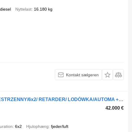
diesel
Nyttelast
16.180 kg
Kontakt sælgeren
DAF XF530/ TANDEM/ ZESTAW PRZESTRZENNY/6x2/ RETARDER/ LODÓWKA/AUTOMA + gardintrailer
42.000 €
uration
6x2
Hjulophæng
fjeder/luft