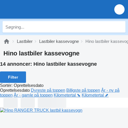
Lastbiler
Lastbiler kassevogne
Hino lastbiler kassevo
Hino lastbiler kassevogne
14 annoncer:
Hino lastbiler kassevogne
Filter
Sortér
:
Oprettelsesdato
Oprettelsesdato
Dyreste på toppen
Billigste på toppen
År - ny på
toppen
År - gamle på toppen
Kilometertal ⬊
Kilometertal ⬈