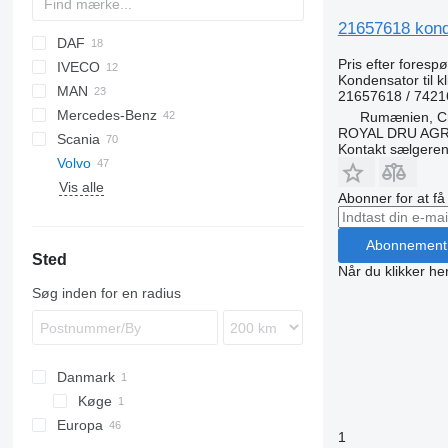
21657618 konde
DAF
Jumper
Pris efter foresp
IVECO
CF
Kondensator til 
MAN
LF
EuroCargo
21657618 / 742
Mercedes-Benz
XF
EuroStar
TGA
Rumænien, Cri
ROYAL DRU AGR
Scania
Eurotech
TGL
A-Class
Canter
Canter
Cabstar
Magnum
Kontakt sælgere
Volvo
Eurotrakker
TGX
Actros
Midlum
Transporter
Vis alle
Stralis
Antos
Premium
FH
Abonner for at f
Trakker
Arocs
FM
FH12
Atego
FMX
FH16
FM7
Abonnement
Sted
Axor
VNL
FM12
Når du klikker her
Vito
Søg inden for en radius
Danmark
Køge
Europa
1