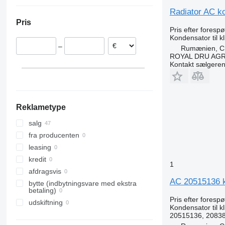
Rumænien
Radiator AC ko
Estland
Pris
Nederlandene
Pris efter foresp
Litauen
Kondensator til 
–
Rumænien, Cri
Spanien
ROYAL DRU AGR
Kontakt sælgere
Reklametype
salg
fra producenten
leasing
kredit
1
afdragsvis
AC 20515136 ko
bytte (indbytningsvare med ekstra
betaling)
Pris efter foresp
udskiftning
Kondensator til 
20515136, 2083