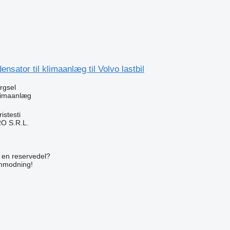
nsator til klimaanlæg til Volvo lastbil
ørgsel
klimaanlæg
stesti
O S.R.L.
n
e en reservedel?
anmodning!