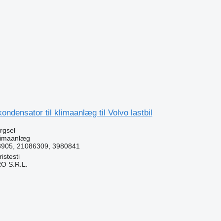
ndensator til klimaanlæg til Volvo lastbil
ørgsel
klimaanlæg
8905, 21086309, 3980841
stesti
O S.R.L.
n