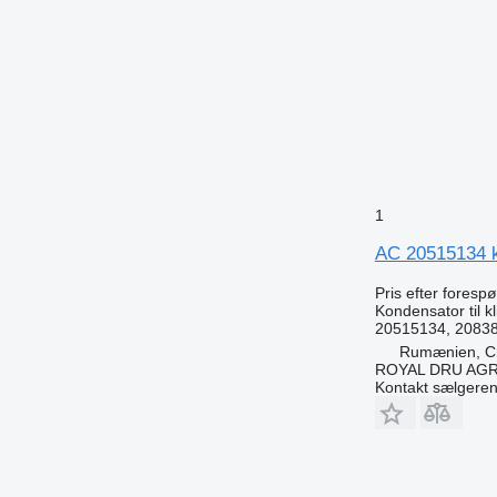
1
AC 20515134 ko
Pris efter foresp
Kondensator til 
20515134, 2083
Rumænien, Cri
ROYAL DRU AGR
Kontakt sælgere