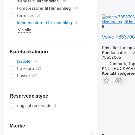
slanger til aircondition
kompressorer til klimaanlæg
tørrefiltre
klimaanlæg til last
kondensatorer til klimaanlæg
6
Vis alle
Volvo 78537065
Pris efter foresp
Køretøjskategori
Kondensator til 
78537065
lastbiler
Danmark, Tap
KNL TRUCKPAR
trækkere
Kontakt sælgere
busser
Reservedelstype
original reservedel
Mærke
1