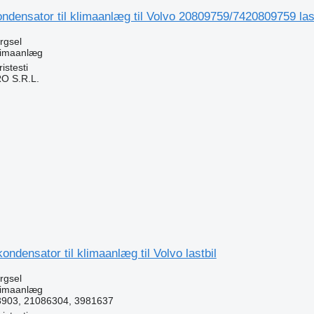
ndensator til klimaanlæg til Volvo 20809759/7420809759 last
ørgsel
klimaanlæg
stesti
O S.R.L.
n
ndensator til klimaanlæg til Volvo lastbil
ørgsel
klimaanlæg
8903, 21086304, 3981637