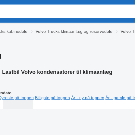
cks kabinedele
Volvo Trucks klimaanlæg og reservedele
Volvo T
g
:
Lastbil Volvo kondensatorer til klimaanlæg
esdato
Dyreste på toppen
Billigste på toppen
År - ny på toppen
År - gamle på 