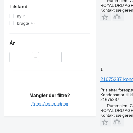
Rumænien, Cri
ROYAL DRU AGR
Tilstand
Kontakt sælgere
ny
brugte
År
–
1
21675287 konde
Pris efter foresp
Kondensator til 
Mangler der filtre?
21675287
Foreslå en ændring
Rumænien, Cri
ROYAL DRU AGR
Kontakt sælgere