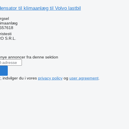
nsator til klimaanlæg til Volvo lastbil
ørgsel
klimaanlæg
1657618
stesti
O S.R.L.
n
å nye annoncer fra denne sektion
, indvilger du i vores
privacy policy
og
user agreement
.