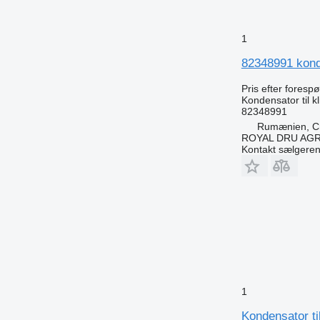
1
82348991 konde
Pris efter foresp
Kondensator til 
82348991
Rumænien, Cri
ROYAL DRU AGR
Kontakt sælgere
1
Kondensator til