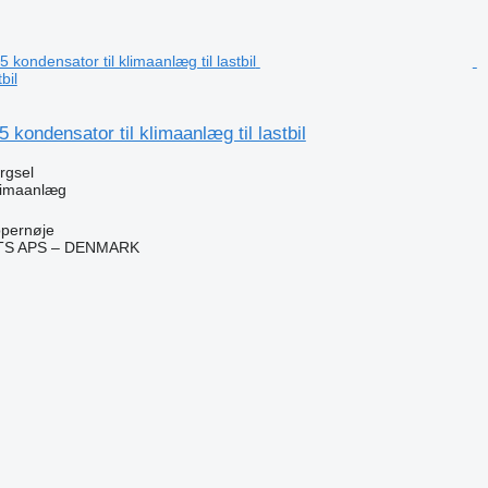
bil
 kondensator til klimaanlæg til lastbil
ørgsel
klimaanlæg
pernøje
TS APS – DENMARK
n