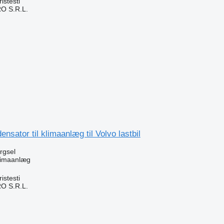
stesti
O S.R.L.
n
nsator til klimaanlæg til Volvo lastbil
ørgsel
klimaanlæg
stesti
O S.R.L.
n