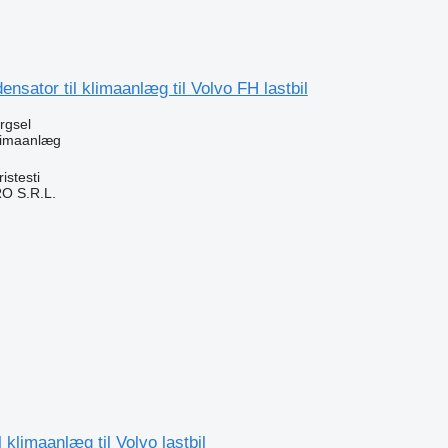
nsator til klimaanlæg til Volvo FH lastbil
ørgsel
klimaanlæg
stesti
O S.R.L.
n
 klimaanlæg til Volvo lastbil