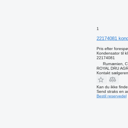
1
22174081 konde
Pris efter foresp
Kondensator til 
22174081
Rumænien, Cri
ROYAL DRU AGR
Kontakt sælgere
Kan du ikke find
Send straks en 
Bestil reservedel