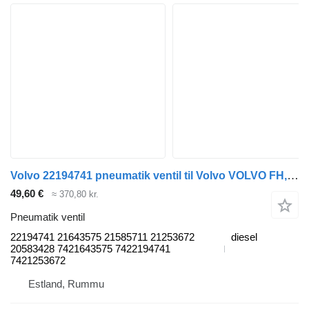
Volvo 22194741 pneumatik ventil til Volvo VOLVO FH, FM, FMX-4 series (2013-) lastbil
49,60 €
≈ 370,80 kr.
Pneumatik ventil
22194741 21643575 21585711 21253672
diesel
20583428 7421643575 7422194741
7421253672
Estland, Rummu