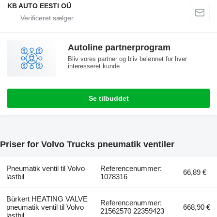
KB AUTO EESTI OÜ
Autoline partnerprogram
Bliv vores partner og bliv belønnet for hver
interesseret kunde
Se tilbuddet
Priser for Volvo Trucks pneumatik ventiler
Pneumatik ventil til Volvo
Referencenummer:
66,89 €
lastbil
1078316
Bürkert HEATING VALVE
Referencenummer:
pneumatik ventil til Volvo
668,90 €
21562570 22359423
lastbil