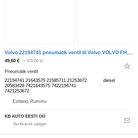
Volvo 22194741 pneumatik ventil til Volvo VOLVO FH, FM, FMX-4 series (2013-) lastbil
49,60 €
≈ 370,80 kr.
Pneumatik ventil
22194741 21643575 21585711 21253672
diesel
20583428 7421643575 7422194741
7421253672
Estland, Rummu
KB AUTO EESTI OÜ