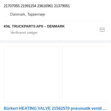
21707055 21991154 23616961 21379051
Danmark, Tappernøje
KNL TRUCKPARTS APS – DENMARK
Bürkert HEATING VALVE 21562570 pneumatik ventil til Volvo lastbil