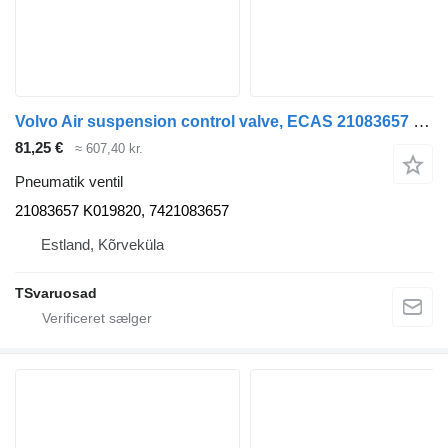
Volvo Air suspension control valve, ECAS 21083657 pneumatik ventil til Volvo FH13 trækker
81,25 €
≈ 607,40 kr.
Pneumatik ventil
21083657 K019820, 7421083657
Estland, Kõrveküla
TSvaruosad