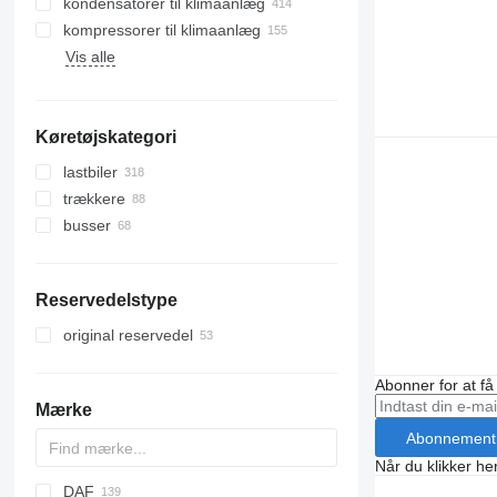
kondensatorer til klimaanlæg
kompressorer til klimaanlæg
Vis alle
Køretøjskategori
lastbiler
trækkere
busser
Reservedelstype
original reservedel
Abonner for at f
Mærke
Abonnement
Når du klikker her
DAF
X-Series