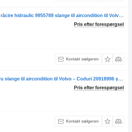
Conductă de ulei pentru ventilator de răcire hidraulic 9955789 slange til aircondition til Volvo – lastbil
Pris efter forespørgsel
Kontakt sælgeren
Conductă Flexibilă de Evacuare pentru slange til aircondition til Volvo – Coduri 20918996 și 20442236 lastbil
Pris efter forespørgsel
Kontakt sælgeren