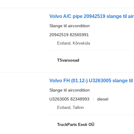
Volvo A/C pipe 20942519 slange til air
Slange til aircondition
20942519 82565991
Estland, Kõrveküla
TSvaruosad
Slange til aircondition
U3263005 82348993
diesel
Estland, Tallinn
TruckParts Eesti OÜ