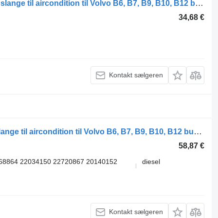
UWE B12B (01.97-12.11) 15471 15431 slange til aircondition til Volvo B6, B7, B9, B10, B12 bus (1978-2011)
34,68 €
Kontakt sælgeren
Eberspächer B9 (01.02-) DRB80RW slange til aircondition til Volvo B6, B7, B9, B10, B12 bus (1978-2011)
58,87 €
8864 22034150 22720867 20140152
diesel
Kontakt sælgeren