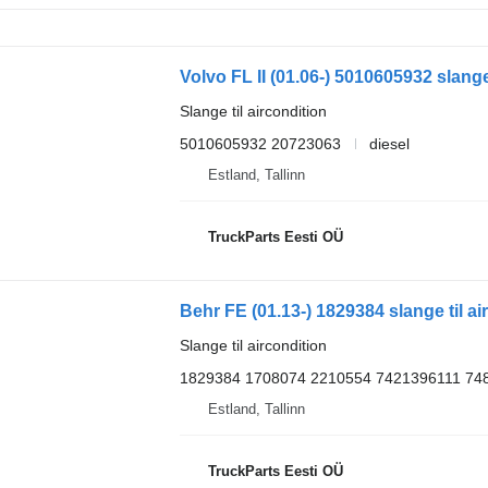
Volvo FL II (01.06-) 5010605932 slange
Slange til aircondition
5010605932 20723063
diesel
Estland, Tallinn
TruckParts Eesti OÜ
Behr FE (01.13-) 1829384 slange til ai
Slange til aircondition
1829384 1708074 2210554 7421396111 74
Estland, Tallinn
TruckParts Eesti OÜ