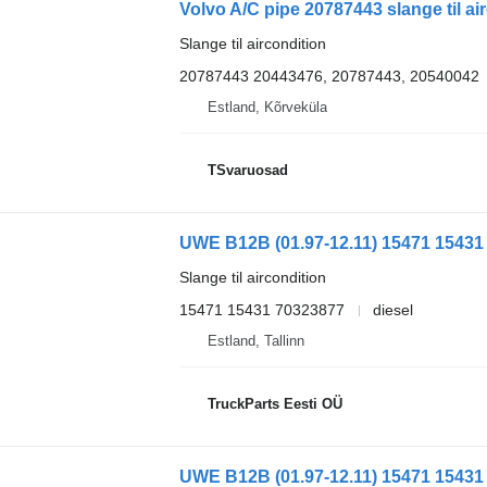
Volvo A/C pipe 20787443 slange til ai
Slange til aircondition
20787443 20443476, 20787443, 20540042
Estland, Kõrveküla
TSvaruosad
Slange til aircondition
15471 15431 70323877
diesel
Estland, Tallinn
TruckParts Eesti OÜ