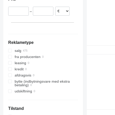
Nederlandene
Litauen
–
Polen
Reklametype
salg
fra producenten
leasing
kredit
afdragsvis
bytte (indbytningsvare med ekstra
betaling)
udskiftning
Tilstand