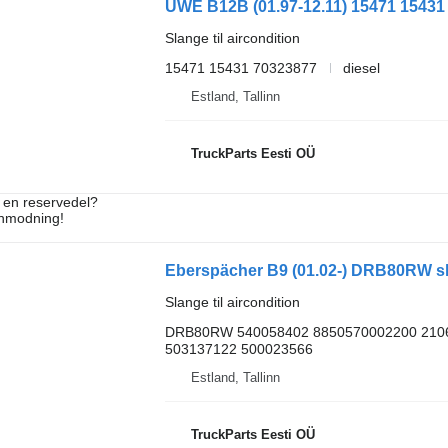
Slange til aircondition
15471 15431 70323877
diesel
Estland, Tallinn
TruckParts Eesti OÜ
e en reservedel?
anmodning!
Slange til aircondition
DRB80RW 540058402 8850570002200 2106
503137122 500023566
Estland, Tallinn
TruckParts Eesti OÜ