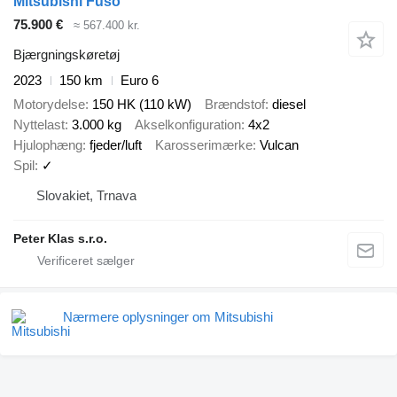
Mitsubishi Fuso
75.900 €
≈ 567.400 kr.
Bjærgningskøretøj
2023
150 km
Euro 6
Motorydelse
150 HK (110 kW)
Brændstof
diesel
Nyttelast
3.000 kg
Akselkonfiguration
4x2
Hjulophæng
fjeder/luft
Karosserimærke
Vulcan
Spil
✓
Slovakiet, Trnava
Peter Klas s.r.o.
Nærmere oplysninger om Mitsubishi