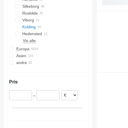
Silkeborg
Roskilde
Viborg
Kolding
Hedensted
Vis alle
Europa
Asien
Polen
andre
Tyskland
Kina
Nederlandene
Tyrkiet
Ukraine
Sverige
Usbekistan
Argentinien
Pris
Norge
Kasakhstan
Chile
Belgien
Colombia
–
Rumænien
Østrig
Vis alle