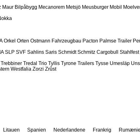
z
Maur Bilpåbygg
Mecanorem
Metsjö
Meusburger
Mobil
Moelve
Nokka
A
Orkel
Orten
Ostmann Fahrzeugbau
Pacton
Palmse Trailer
Pe
MA
SLP
SVF
Sahlins
Saris
Schmidt
Schmitz Cargobull
Stahlfest
Trebbiner
Tredal
Trio
Tyllis
Tyrone Trailers
Tysse
Umesläp
Uns
tern
Westfalia
Zorzi
Zrůst
Litauen
Spanien
Nederlandene
Frankrig
Rumæni