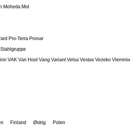
n
Moheda
Mol
rard
Pro-Terra
Pronar
Stahlgruppe
inn
VAK
Van Hool
Vang
Variant
Velsa
Vestas
Vezeko
Vlemmix
en
Finland
Østrig
Polen