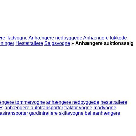
e fladvogne
Anhængere nedbyggede
Anhængere lukkede
ninger
Hestetrailere
Salgsvogne
»
Anhængere auktionssalg
ngere tømmervogne
anhængere nedbyggede
hestetrailere
es
anhængere autotransporter
traktor vogne
madvogne
stransporter
gardintrailere
skiltevogne
balleanhængere