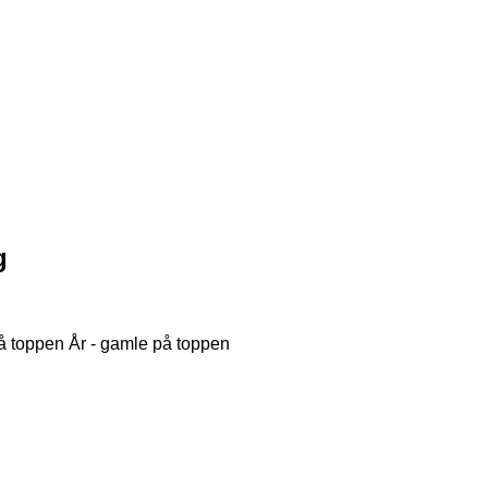
g
på toppen
År - gamle på toppen