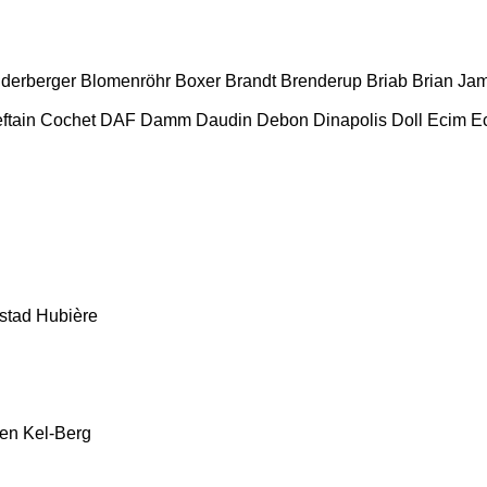
nderberger
Blomenröhr
Boxer
Brandt
Brenderup
Briab
Brian Ja
ftain
Cochet
DAF
Damm
Daudin
Debon
Dinapolis
Doll
Ecim
Ec
stad
Hubière
en
Kel-Berg