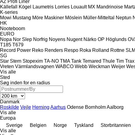
AZ
Profi Liner
Källefall
Kögel
Laumetris
Lorries
Louault
MX
Mandrinoise
Mart
K-series
Mowi
Mustang
Möre Maskiner
Möslein
Müller-Mitteltal
Neptun
HK
Nooteboom
EURO
Nopa
Nor Slep
Norfrig
Noyens
Nugent
Närko
OP Höglunds
OV
T185
T679
Record Power
Reko
Renders
Respo
Roka
Rolland
Rottne
SL
SG
Star
Stern
Stopexim
TA-NO
TMA
Tank
Temared
Thule
Tim
Trax
Vreten
Värmlandsvagnen
WABCO
Webb
Weckman
Weijer
Wes
Vis alle
Sted
Søg inden for en radius
Danmark
Roskilde
Vejle
Herning
Aarhus
Odense
Bornholm
Aalborg
Vis alle
Europa
Sverige
Belgien
Norge
Tyskland
Storbritannien
Vis alle