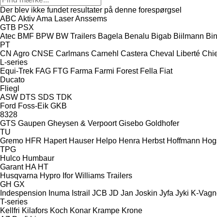
Der blev ikke fundet resultater på denne forespørgsel
ABC
Aktiv
Ama Laser
Anssems
GTB
PSX
Atec
BMF
BPW
BW Trailers
Bagela
Benalu
Bigab
Biilmann
Bi
PT
CN Agro
CNSE
Carlmans
Carnehl
Castera
Cheval Liberté
Chie
L-series
Equi-Trek
FAG
FTG
Farma
Farmi Forest
Fella
Fiat
Ducato
Fliegl
ASW
DTS
SDS
TDK
Ford
Foss-Eik
GKB
8328
GTS
Gaupen
Gheysen & Verpoort
Gisebo
Goldhofer
TU
Gremo
HFR
Hapert
Hauser
Helpo
Henra
Herbst
Hoffmann
Hog
TPG
Hulco
Humbaur
Garant
HA
HT
Husqvarna
Hypro
Ifor Williams Trailers
GH
GX
Indespension
Inuma
Istrail
JCB
JD
Jan
Joskin
Jyfa
Jyki
K-Vagn
T-series
Kellfri
Kilafors
Koch
Konar
Krampe
Krone