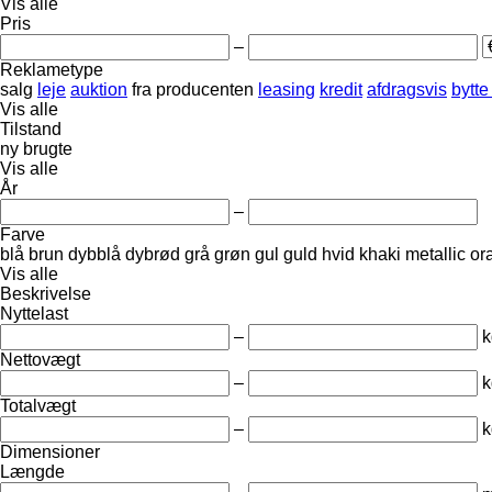
Vis alle
Pris
–
Reklametype
salg
leje
auktion
fra producenten
leasing
kredit
afdragsvis
bytte
Vis alle
Tilstand
ny
brugte
Vis alle
År
–
Farve
blå
brun
dybblå
dybrød
grå
grøn
gul
guld
hvid
khaki
metallic
or
Vis alle
Beskrivelse
Nyttelast
–
k
Nettovægt
–
k
Totalvægt
–
k
Dimensioner
Længde