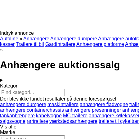
Indryk annonce
Autoline
»
Anhængere
Anhængere dumpere
Anhængere autotr
kasser
Trailere til bil
Gardintrailere
Anhængere platforme
Anhæn
»
Anhængere auktionssalg
Kategori
Der blev ikke fundet resultater på denne forespørgsel
anhængere dumpere
maskintrailere
anhængere fladvogne
trail
anhængere containerchassis
anhængere presenninger
anhæng
tankanhængere
kabelvogne
MC-trailere
anhængere kølekasse
salgsvogne
rørtrailere
værkstedsanhængere
trailere til cykeltr
Vis alle
Mærke