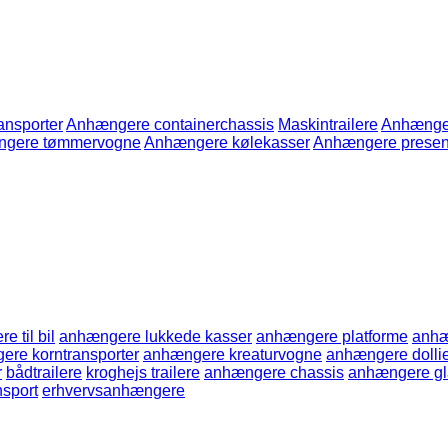
ansporter
Anhængere containerchassis
Maskintrailere
Anhænger
gere tømmervogne
Anhængere kølekasser
Anhængere presen
ere til bil
anhængere lukkede kasser
anhængere platforme
anhæ
ere korntransporter
anhængere kreaturvogne
anhængere dolli
r
bådtrailere
kroghejs trailere
anhængere chassis
anhængere gla
ansport
erhvervsanhængere