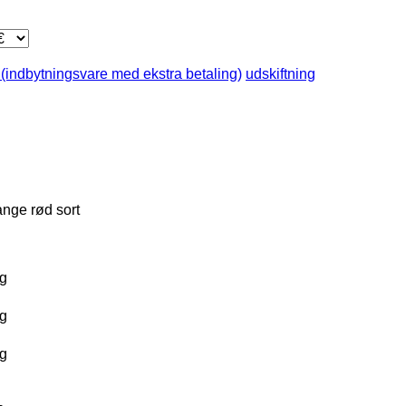
 (indbytningsvare med ekstra betaling)
udskiftning
ange
rød
sort
g
g
g