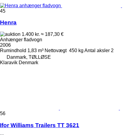
45
Henra
1.400 kr.
≈ 187,30 €
Anhænger fladvogn
2006
Rumindhold
1,83 m³
Nettovægt
450 kg
Antal aksler
2
Danmark, TØLLØSE
Klaravik Denmark
56
Ifor Williams Trailers TT 3621