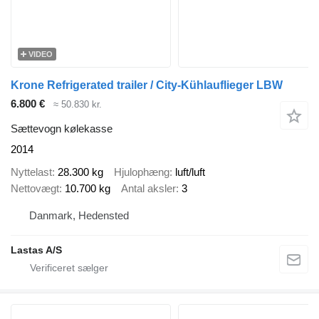
VIDEO
Krone Refrigerated trailer / City-Kühlauflieger LBW
6.800 €
≈ 50.830 kr.
Sættevogn kølekasse
2014
Nyttelast
28.300 kg
Hjulophæng
luft/luft
Nettovægt
10.700 kg
Antal aksler
3
Danmark, Hedensted
Lastas A/S