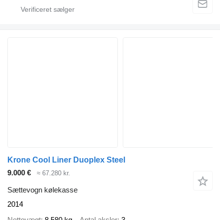
Krone Cool Liner Duoplex Steel
9.000 €
≈ 67.280 kr.
Sættevogn kølekasse
2014
Nettovægt
8.580 kg
Antal aksler
3