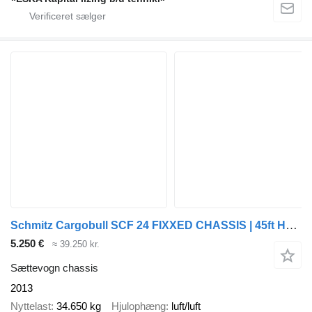
Schmitz Cargobull SCF 24 FIXXED CHASSIS | 45ft HC * 4350 kg * APK 12-2026 * NL TRA
5.250 €
≈ 39.250 kr.
Sættevogn chassis
2013
Nyttelast
34.650 kg
Hjulophæng
luft/luft