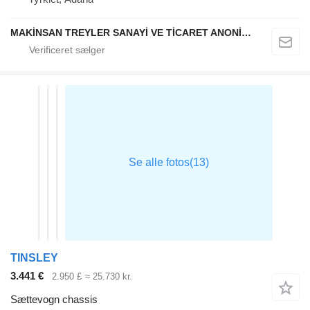
MAKİNSAN TREYLER SANAYİ VE TİCARET ANONİM ŞİRKETİ
TINSLEY
3.441 €
2.950 £
≈ 25.730 kr.
Sættevogn chassis