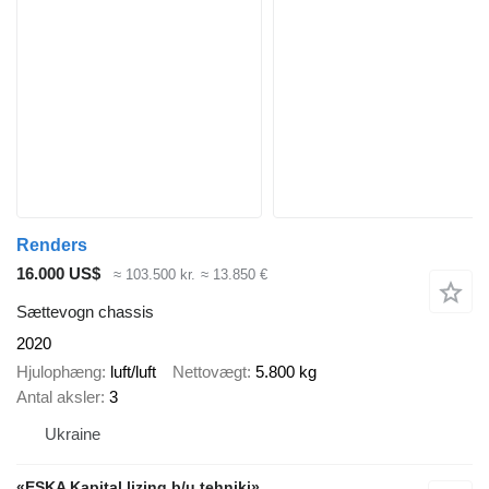
Renders
16.000 US$
≈ 103.500 kr.
≈ 13.850 €
Sættevogn chassis
2020
Hjulophæng
luft/luft
Nettovægt
5.800 kg
Antal aksler
3
Ukraine
«ESKA Kapital lizing b/u tehniki»