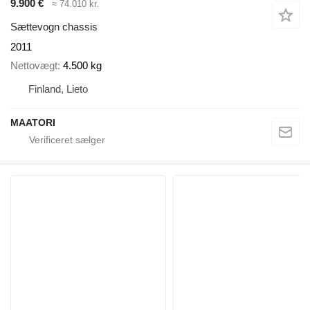
9.900 €
≈ 74.010 kr.
Sættevogn chassis
2011
Nettovægt
4.500 kg
Finland, Lieto
MAATORI