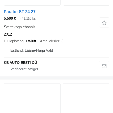
Parator ST 24-27
5.500 €
≈ 41.110 kr.
Sættevogn chassis
2012
Hjulophæng
luft/luft
Antal aksler
3
Estland, Lääne-Harju Vald
KB AUTO EESTI OÜ