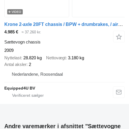
VIDEO
Krone 2-axle 20FT chassis / BPW + drumbrakes, / airsuspension / empty
4.985 €
≈ 37.260 kr.
Sættevogn chassis
2009
Nyttelast
28.820 kg
Nettovægt
3.180 kg
Antal aksler
2
Nederlandene, Roosendaal
Equipped4U BV
Andre varemærker i afsnittet "Sættevogne