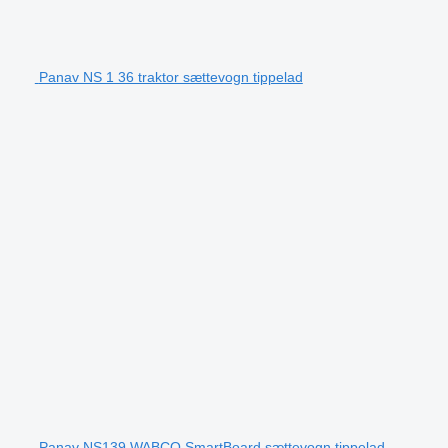
Panav NS 1 36 traktor sættevogn tippelad
Panav NS139 WABCO SmartBoard sættevogn tippelad