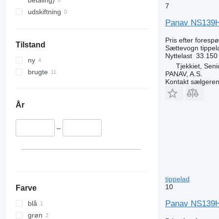
betaling)
7
udskiftning
Panav NS139
Pris efter foresp
Tilstand
Sættevogn tippel
Nyttelast
33.150
ny
Tjekkiet, Sen
brugte
PANAV, A.S.
Kontakt sælgere
År
–
tippelad
10
Farve
Panav NS139H 
blå
grøn