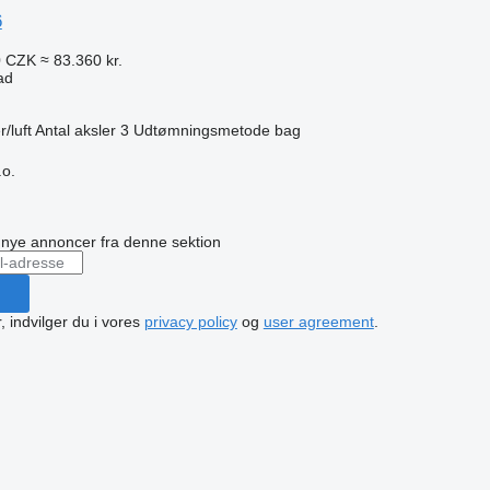
6
0 CZK
≈ 83.360 kr.
ad
r/luft
Antal aksler
3
Udtømningsmetode
bag
.o.
n
å nye annoncer fra denne sektion
, indvilger du i vores
privacy policy
og
user agreement
.