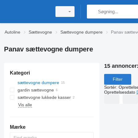
Autoline
Sættevogne
Sættevogne dumpere
Panav sætte
Panav sættevogne dumpere
15 annoncer
Kategori
Filter
sættevogne dumpere
Sortér
:
Oprettels
gardin sættevogne
Oprettelsesdato
sættevogne lukkede kasser
Vis alle
Mærke