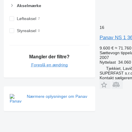
Akselmærke
Løfteaksel
16
Styreaksel
Panav NS 1 36
9.600 €
≈ 71.760 
Sættevogn tippel
Mangler der filtre?
2007
Nyttelast
34.060
Foreslå en ændring
Tjekkiet, Lavi
SUPERFAST s.r.o
Kontakt sælgere
Nærmere oplysninger om Panav