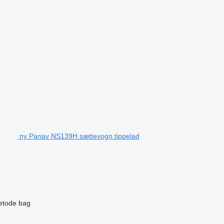
ny Panav NS139H sættevogn tippelad
etode
bag