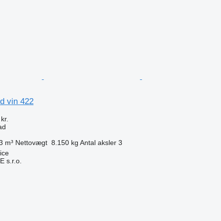
d vin 422
kr.
ad
3 m³
Nettovægt
8.150 kg
Antal aksler
3
ice
s.r.o.
n