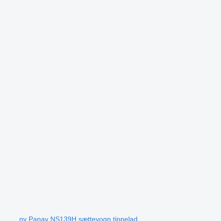
ny Panav NS139H sættevogn tippelad