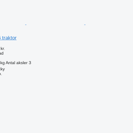
 traktor
kr.
ad
 kg
Antal aksler
3
čky
.
n