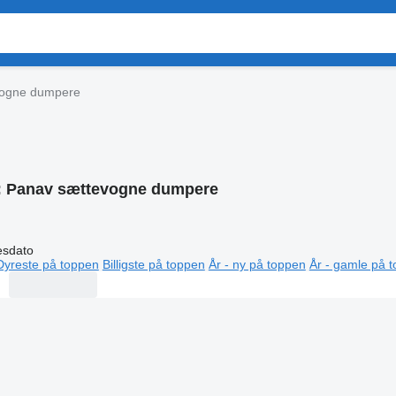
vogne dumpere
:
Panav sættevogne dumpere
esdato
Dyreste på toppen
Billigste på toppen
År - ny på toppen
År - gamle på 