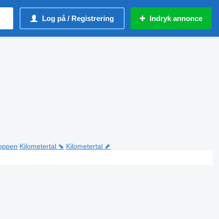
Log på / Registrering
Indryk annonce
toppen
Kilometertal ⬊
Kilometertal ⬈