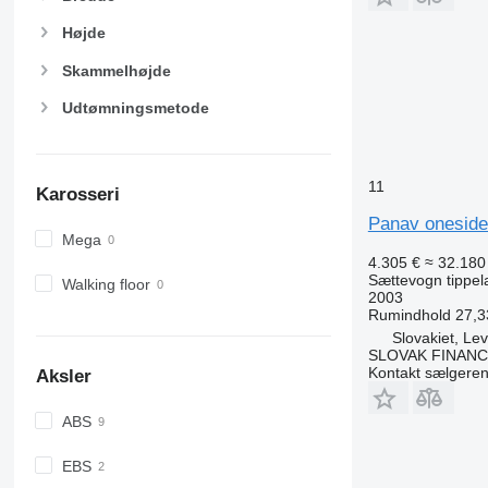
Højde
Skammelhøjde
Udtømningsmetode
11
Karosseri
Panav oneside
Mega
4.305 €
≈ 32.180 
Sættevogn tippel
Walking floor
2003
Rumindhold
27,3
Slovakiet, Lev
SLOVAK FINANCE 
Kontakt sælgere
Aksler
ABS
EBS