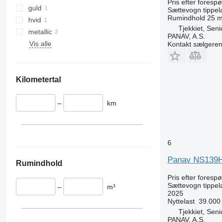
Pris efter foresp
guld
Sættevogn tippel
Rumindhold
25 m
hvid
Tjekkiet, Sen
metallic
PANAV, A.S.
Vis alle
Kontakt sælgere
Kilometertal
–
km
6
Panav NS139
Rumindhold
Pris efter foresp
Sættevogn tippel
–
m³
2025
Nyttelast
39.000
Tjekkiet, Sen
PANAV, A.S.