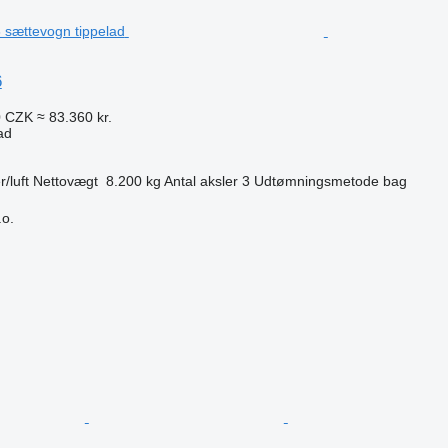
6
0 CZK
≈ 83.360 kr.
ad
r/luft
Nettovægt
8.200 kg
Antal aksler
3
Udtømningsmetode
bag
.o.
n