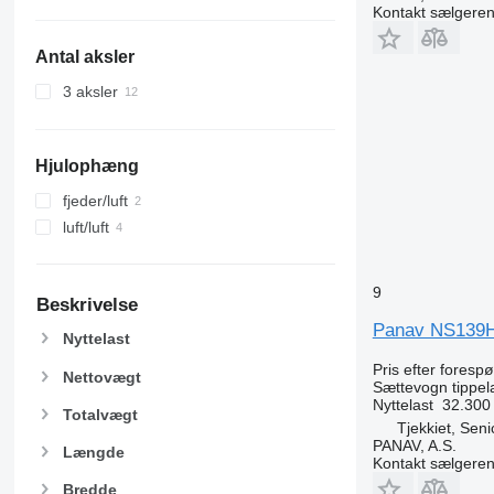
Kontakt sælgere
Antal aksler
3 aksler
Hjulophæng
fjeder/luft
luft/luft
9
Beskrivelse
Panav NS139
Nyttelast
Pris efter foresp
Nettovægt
Sættevogn tippel
Nyttelast
32.300
Totalvægt
Tjekkiet, Sen
PANAV, A.S.
Længde
Kontakt sælgere
Bredde