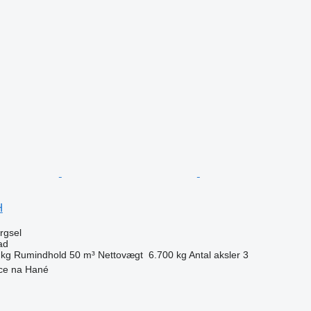
n
H
ørgsel
ad
 kg
Rumindhold
50 m³
Nettovægt
6.700 kg
Antal aksler
3
ice na Hané
n