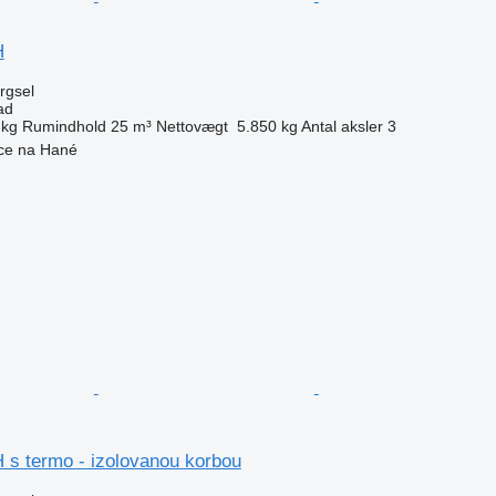
H
ørgsel
ad
 kg
Rumindhold
25 m³
Nettovægt
5.850 kg
Antal aksler
3
ice na Hané
n
s termo - izolovanou korbou