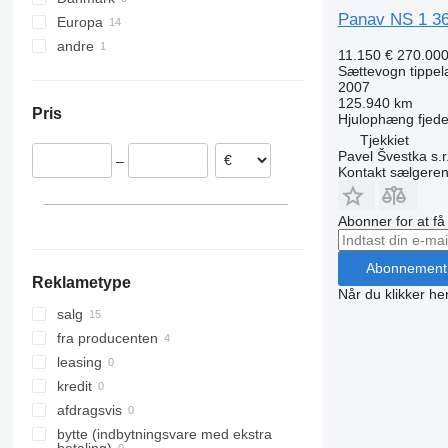
Panav NS 1 3
Europa
andre
Tjekkiet
11.150 €
270.00
Slovakiet
Ukraine
Sættevogn tippel
2007
Polen
125.940 km
Pris
Hjulophæng
fjede
Tjekkiet
Pavel Švestka s.r
–
Kontakt sælgere
Abonner for at f
Abonnement
Reklametype
Når du klikker her
salg
fra producenten
leasing
kredit
afdragsvis
bytte (indbytningsvare med ekstra