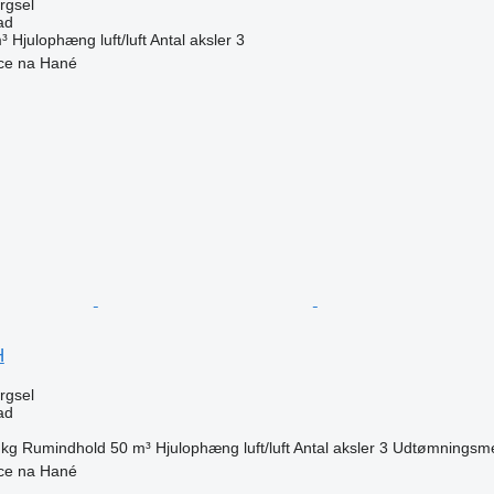
ørgsel
ad
³
Hjulophæng
luft/luft
Antal aksler
3
ice na Hané
n
H
ørgsel
ad
 kg
Rumindhold
50 m³
Hjulophæng
luft/luft
Antal aksler
3
Udtømningsm
ice na Hané