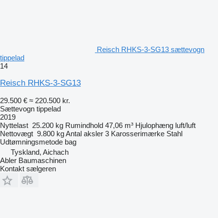
Reisch RHKS-3-SG13 sættevogn
tippelad
14
Reisch RHKS-3-SG13
29.500 €
≈ 220.500 kr.
Sættevogn tippelad
2019
Nyttelast
25.200 kg
Rumindhold
47,06 m³
Hjulophæng
luft/luft
Nettovægt
9.800 kg
Antal aksler
3
Karosserimærke
Stahl
Udtømningsmetode
bag
Tyskland, Aichach
Abler Baumaschinen
Kontakt sælgeren