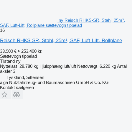
ny Reisch RHKS-SR, Stahl, 25m³,
SAF, Luft-Lift, Rollplane sættevogn tippelad
16
Reisch RHKS-SR, Stahl, 25m³, SAF, Luft-Lift, Rollplane
33.900 €
≈ 253.400 kr.
Sættevogn tippelad
Tilstand
ny
Nyttelast
28.780 kg
Hjulophæng
luft/luft
Nettovægt
6.220 kg
Antal
aksler
3
Tyskland, Sittensen
alga Nutzfahrzeug- und Baumaschinen GmbH & Co. KG
Kontakt sælgeren