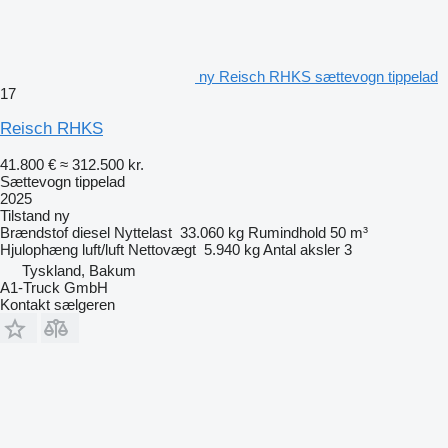
ny Reisch RHKS sættevogn tippelad
17
Reisch RHKS
41.800 €
≈ 312.500 kr.
Sættevogn tippelad
2025
Tilstand
ny
Brændstof
diesel
Nyttelast
33.060 kg
Rumindhold
50 m³
Hjulophæng
luft/luft
Nettovægt
5.940 kg
Antal aksler
3
Tyskland, Bakum
A1-Truck GmbH
Kontakt sælgeren