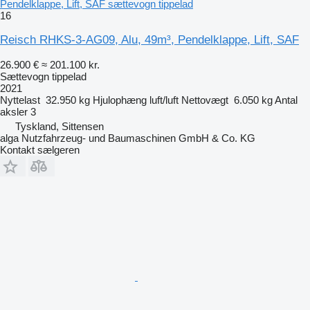
Pendelklappe, Lift, SAF sættevogn tippelad
16
Reisch RHKS-3-AG09, Alu, 49m³, Pendelklappe, Lift, SAF
26.900 €
≈ 201.100 kr.
Sættevogn tippelad
2021
Nyttelast
32.950 kg
Hjulophæng
luft/luft
Nettovægt
6.050 kg
Antal
aksler
3
Tyskland, Sittensen
alga Nutzfahrzeug- und Baumaschinen GmbH & Co. KG
Kontakt sælgeren