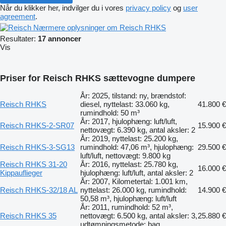
Når du klikker her, indvilger du i vores
privacy policy
og
user
agreement
.
Nærmere oplysninger om Reisch RHKS
Resultater:
17 annoncer
Vis
Priser for Reisch RHKS sættevogne dumpere
År: 2025, tilstand: ny, brændstof:
Reisch RHKS
diesel, nyttelast: 33.060 kg,
41.800 €
rumindhold: 50 m³
År: 2017, hjulophæng: luft/luft,
Reisch RHKS-2-SR07
15.900 €
nettovægt: 6.390 kg, antal aksler: 2
År: 2019, nyttelast: 25.200 kg,
Reisch RHKS-3-SG13
rumindhold: 47,06 m³, hjulophæng:
29.500 €
luft/luft, nettovægt: 9.800 kg
Reisch RHKS 31-20
År: 2016, nyttelast: 25.780 kg,
16.000 €
Kippauflieger
hjulophæng: luft/luft, antal aksler: 2
År: 2007, Kilometertal: 1.001 km,
Reisch RHKS-32/18 AL
nyttelast: 26.000 kg, rumindhold:
14.900 €
50,58 m³, hjulophæng: luft/luft
År: 2011, rumindhold: 52 m³,
Reisch RHKS 35
nettovægt: 6.500 kg, antal aksler: 3,
25.880 €
udtømningsmetode: bag