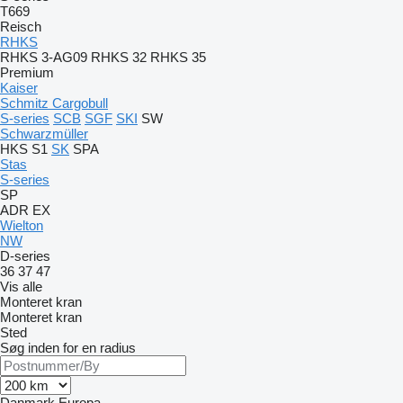
T669
Reisch
RHKS
RHKS 3-AG09
RHKS 32
RHKS 35
Premium
Kaiser
Schmitz Cargobull
S-series
SCB
SGF
SKI
SW
Schwarzmüller
HKS
S1
SK
SPA
Stas
S-series
SP
ADR
EX
Wielton
NW
D-series
36
37
47
Vis alle
Monteret kran
Monteret kran
Sted
Søg inden for en radius
Danmark
Europa