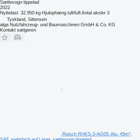
Sættevogn tippelad
2022
Nyttelast
32.950 kg
Hjulophæng
luft/luft
Antal aksler
3
Tyskland, Sittensen
alga Nutzfahrzeug- und Baumaschinen GmbH & Co. KG
Kontakt sælgeren
Reisch RHKS-3-AG09, Alu, 49m³,
SAF, mehrfach auf Lager, sættevogn tippelad