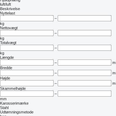
luft/luft
Beskrivelse
Nyttelast
–
kg
Nettovægt
–
kg
Totalvægt
–
kg
Længde
–
m
Bredde
–
m
Højde
–
m
Skammelhøjde
–
mm
Karosserimærke
Stahl
Udtømningsmetode