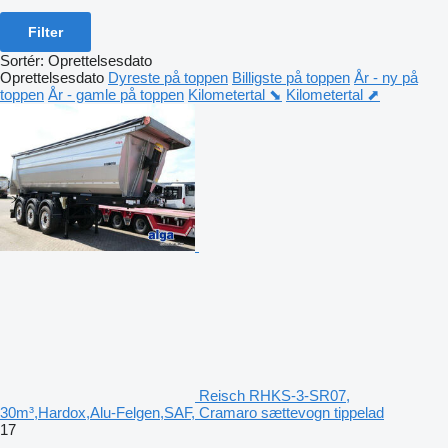
Filter
Sortér
:
Oprettelsesdato
Oprettelsesdato
Dyreste på toppen
Billigste på toppen
År - ny på
toppen
År - gamle på toppen
Kilometertal ⬊
Kilometertal ⬈
Reisch RHKS-3-SR07,
30m³,Hardox,Alu-Felgen,SAF, Cramaro sættevogn tippelad
17