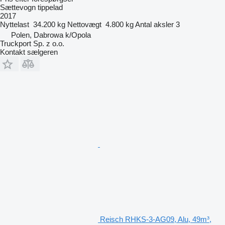
Sættevogn tippelad
2017
Nyttelast
34.200 kg
Nettovægt
4.800 kg
Antal aksler
3
Polen, Dabrowa k/Opola
Truckport Sp. z o.o.
Kontakt sælgeren
Reisch RHKS-3-AG09, Alu, 49m³,