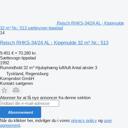
Reisch RHKS-34/24 AL - Kippmulde
32 m³ Nr.: 513 sættevogn tippelad
14
Reisch RHKS-34/24 AL - Kippmulde 32 m³ Nr.: 513
9.401 €
≈ 70.280 kr.
Sættevogn tippelad
1992
Rumindhold
32 m³
Hjulophæng
luft/luft
Antal aksler
3
Tyskland, Regensburg
Kornprobst GmbH
Kontakt sælgeren
Abonner for at få nye annoncer fra denne sektion
Abonnement
Når du klikker her, indvilger du i vores
privacy policy
og
user
agreement
.