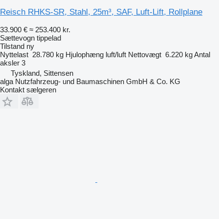
Reisch RHKS-SR, Stahl, 25m³, SAF, Luft-Lift, Rollplane
33.900 €
≈ 253.400 kr.
Sættevogn tippelad
Tilstand
ny
Nyttelast
28.780 kg
Hjulophæng
luft/luft
Nettovægt
6.220 kg
Antal
aksler
3
Tyskland, Sittensen
alga Nutzfahrzeug- und Baumaschinen GmbH & Co. KG
Kontakt sælgeren