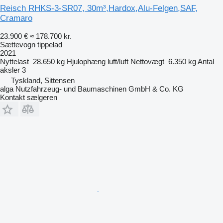
Reisch RHKS-3-SR07, 30m³,Hardox,Alu-Felgen,SAF,
Cramaro
23.900 €
≈ 178.700 kr.
Sættevogn tippelad
2021
Nyttelast
28.650 kg
Hjulophæng
luft/luft
Nettovægt
6.350 kg
Antal
aksler
3
Tyskland, Sittensen
alga Nutzfahrzeug- und Baumaschinen GmbH & Co. KG
Kontakt sælgeren