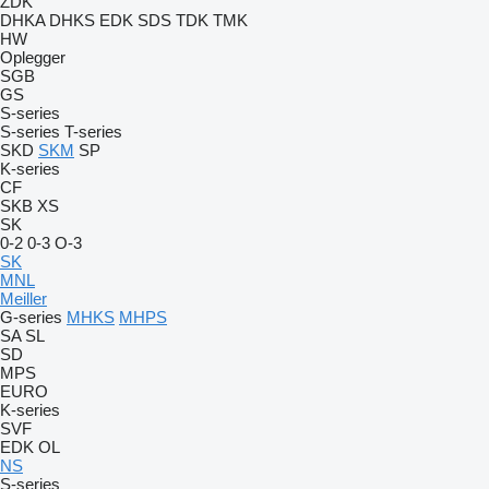
ZDK
DHKA
DHKS
EDK
SDS
TDK
TMK
HW
Oplegger
SGB
GS
S-series
S-series
T-series
SKD
SKM
SP
K-series
CF
SKB
XS
SK
0-2
0-3
O-3
SK
MNL
Meiller
G-series
MHKS
MHPS
SA
SL
SD
MPS
EURO
K-series
SVF
EDK
OL
NS
S-series