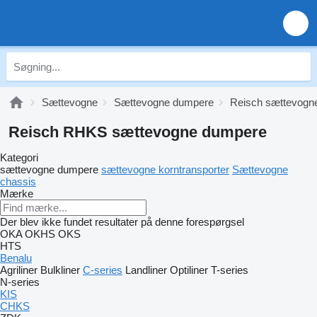
Sættevogne
Sættevogne dumpere
Reisch sættevogn
Reisch RHKS sættevogne dumpere
Kategori
sættevogne dumpere
sættevogne korntransporter
Sættevogne
chassis
Mærke
Der blev ikke fundet resultater på denne forespørgsel
OKA
OKHS
OKS
HTS
Benalu
Agriliner
Bulkliner
C-series
Landliner
Optiliner
T-series
N-series
KIS
CHKS