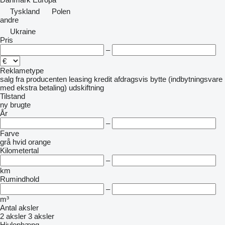
Tyskland
Polen
andre
Ukraine
Pris
–
Reklametype
salg
fra producenten
leasing
kredit
afdragsvis
bytte (indbytningsvare
med ekstra betaling)
udskiftning
Tilstand
ny
brugte
År
–
Farve
grå
hvid
orange
Kilometertal
–
km
Rumindhold
–
m³
Antal aksler
2 aksler
3 aksler
Hjulophæng