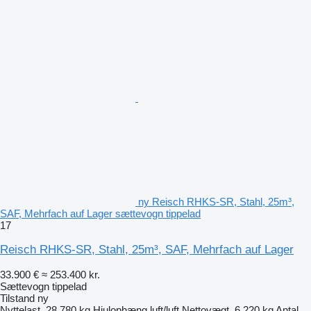
ny Reisch RHKS-SR, Stahl, 25m³,
SAF, Mehrfach auf Lager sættevogn tippelad
17
Reisch RHKS-SR, Stahl, 25m³, SAF, Mehrfach auf Lager
33.900 €
≈ 253.400 kr.
Sættevogn tippelad
Tilstand
ny
Nyttelast
28.780 kg
Hjulophæng
luft/luft
Nettovægt
6.220 kg
Antal