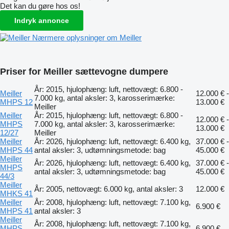
Det kan du gøre hos os!
Indryk annonce
Nærmere oplysninger om Meiller
Priser for Meiller sættevogne dumpere
År: 2015, hjulophæng: luft, nettovægt: 6.800 -
Meiller
12.000 € -
7.000 kg, antal aksler: 3, karosserimærke:
MHPS 12
13.000 €
Meiller
Meiller
År: 2015, hjulophæng: luft, nettovægt: 6.800 -
12.000 € -
MHPS
7.000 kg, antal aksler: 3, karosserimærke:
13.000 €
12/27
Meiller
Meiller
År: 2026, hjulophæng: luft, nettovægt: 6.400 kg,
37.000 € -
MHPS 44
antal aksler: 3, udtømningsmetode: bag
45.000 €
Meiller
År: 2026, hjulophæng: luft, nettovægt: 6.400 kg,
37.000 € -
MHPS
antal aksler: 3, udtømningsmetode: bag
45.000 €
44/3
Meiller
År: 2005, nettovægt: 6.000 kg, antal aksler: 3
12.000 €
MHKS 41
Meiller
År: 2008, hjulophæng: luft, nettovægt: 7.100 kg,
6.900 €
MHPS 41
antal aksler: 3
Meiller
År: 2008, hjulophæng: luft, nettovægt: 7.100 kg,
MHPS
6.900 €