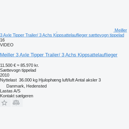
Meiller
3 Axle Tipper Trailer/ 3 Achs Kippsattelauflieger sættevogn tippelad
16
VIDEO
Meiller 3 Axle Tipper Trailer/ 3 Achs Kippsattelauflieger
11.500 €
≈ 85.970 kr.
Sættevogn tippelad
2010
Nyttelast
36.000 kg
Hjulophæng
luft/luft
Antal aksler
3
Danmark, Hedensted
Lastas A/S
Kontakt sælgeren