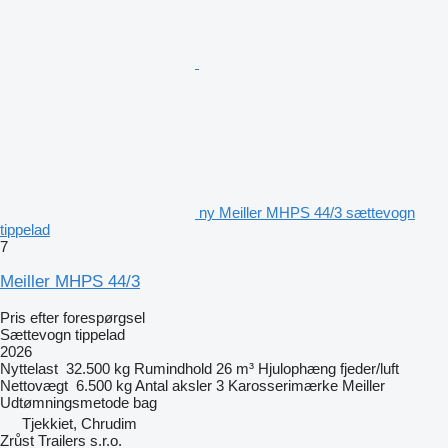
ny Meiller MHPS 44/3 sættevogn
tippelad
7
Meiller MHPS 44/3
Pris efter forespørgsel
Sættevogn tippelad
2026
Nyttelast
32.500 kg
Rumindhold
26 m³
Hjulophæng
fjeder/luft
Nettovægt
6.500 kg
Antal aksler
3
Karosserimærke
Meiller
Udtømningsmetode
bag
Tjekkiet, Chrudim
Zrůst Trailers s.r.o.