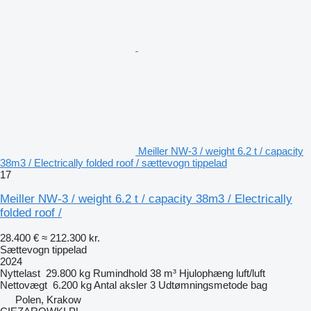
Meiller NW-3 / weight 6.2 t / capacity
38m3 / Electrically folded roof / sættevogn tippelad
17
Meiller NW-3 / weight 6.2 t / capacity 38m3 / Electrically
folded roof /
28.400 €
≈ 212.300 kr.
Sættevogn tippelad
2024
Nyttelast
29.800 kg
Rumindhold
38 m³
Hjulophæng
luft/luft
Nettovægt
6.200 kg
Antal aksler
3
Udtømningsmetode
bag
Polen, Krakow