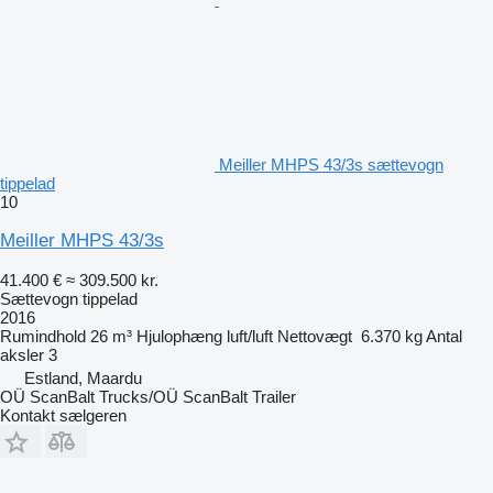
Meiller MHPS 43/3s sættevogn
tippelad
10
Meiller MHPS 43/3s
41.400 €
≈ 309.500 kr.
Sættevogn tippelad
2016
Rumindhold
26 m³
Hjulophæng
luft/luft
Nettovægt
6.370 kg
Antal
aksler
3
Estland, Maardu
OÜ ScanBalt Trucks/OÜ ScanBalt Trailer
Kontakt sælgeren