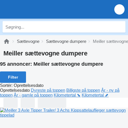
Sættevogne
Sættevogne dumpere
Meiller sættevogn
Meiller sættevogne dumpere
95 annoncer:
Meiller sættevogne dumpere
Filter
Sortér
:
Oprettelsesdato
Oprettelsesdato
Dyreste på toppen
Billigste på toppen
År - ny på
toppen
År - gamle på toppen
Kilometertal ⬊
Kilometertal ⬈