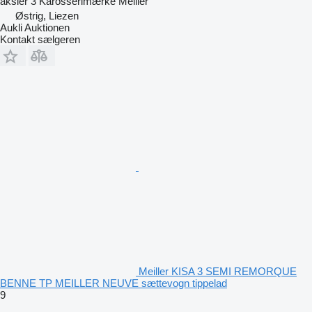
aksler
3
Karosserimærke
Meiller
Østrig, Liezen
Aukli Auktionen
Kontakt sælgeren
Meiller KISA 3 SEMI REMORQUE
BENNE TP MEILLER NEUVE sættevogn tippelad
9