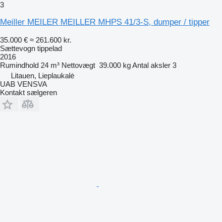
3
Meiller MEILER MEILLER MHPS 41/3-S, dumper / tipper
35.000 €
≈ 261.600 kr.
Sættevogn tippelad
2016
Rumindhold
24 m³
Nettovægt
39.000 kg
Antal aksler
3
Litauen, Lieplaukalė
UAB VENSVA
Kontakt sælgeren