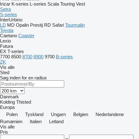
Irizar
K-series
L-series
Scala
Touring
Vest
Setra
S-series
InterUrbino
LD
MD
Opalin
Prestij
RD
Safari
Tourmalin
Toyota
Caetano
Coaster
Lexio
Futura
EX
T-series
7700
8500
8700
8900
9700
B-series
ZK
Vis alle
Sted
Søg inden for en radius
Danmark
Kolding
Thisted
Europa
Polen
Tyskland
Ungarn
Belgien
Nederlandene
Rumænien
Italien
Letland
Vis alle
Pris
–