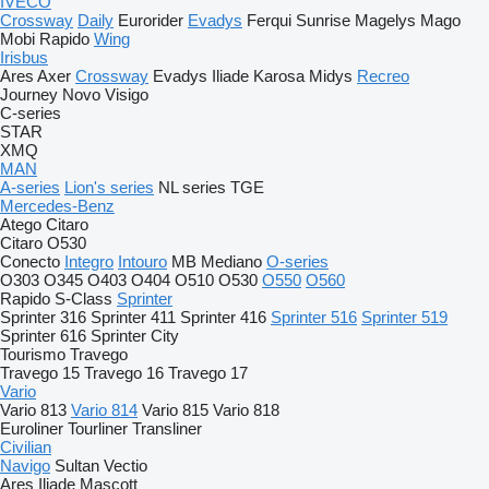
IVECO
Crossway
Daily
Eurorider
Evadys
Ferqui Sunrise
Magelys
Mago
Mobi
Rapido
Wing
Irisbus
Ares
Axer
Crossway
Evadys
Iliade
Karosa
Midys
Recreo
Journey
Novo
Visigo
C-series
STAR
XMQ
MAN
A-series
Lion's series
NL series
TGE
Mercedes-Benz
Atego
Citaro
Citaro O530
Conecto
Integro
Intouro
MB
Mediano
O-series
O303
O345
O403
O404
O510
O530
O550
O560
Rapido
S-Class
Sprinter
Sprinter 316
Sprinter 411
Sprinter 416
Sprinter 516
Sprinter 519
Sprinter 616
Sprinter City
Tourismo
Travego
Travego 15
Travego 16
Travego 17
Vario
Vario 813
Vario 814
Vario 815
Vario 818
Euroliner
Tourliner
Transliner
Civilian
Navigo
Sultan
Vectio
Ares
Iliade
Mascott