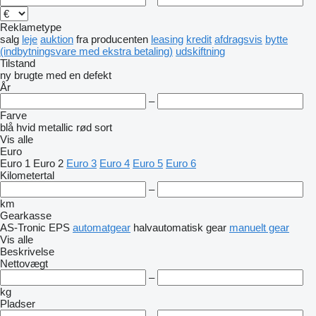
Reklametype
salg
leje
auktion
fra producenten
leasing
kredit
afdragsvis
bytte
(indbytningsvare med ekstra betaling)
udskiftning
Tilstand
ny
brugte
med en defekt
År
–
Farve
blå
hvid
metallic
rød
sort
Vis alle
Euro
Euro 1
Euro 2
Euro 3
Euro 4
Euro 5
Euro 6
Kilometertal
–
km
Gearkasse
AS-Tronic
EPS
automatgear
halvautomatisk gear
manuelt gear
Vis alle
Beskrivelse
Nettovægt
–
kg
Pladser