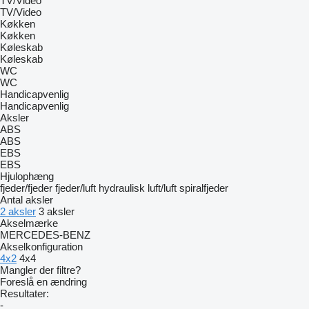
TV/Video
TV/Video
Køkken
Køkken
Køleskab
Køleskab
WC
WC
Handicapvenlig
Handicapvenlig
Aksler
ABS
ABS
EBS
EBS
Hjulophæng
fjeder/fjeder
fjeder/luft
hydraulisk
luft/luft
spiralfjeder
Antal aksler
2 aksler
3 aksler
Akselmærke
MERCEDES-BENZ
Akselkonfiguration
4x2
4x4
Mangler der filtre?
Foreslå en ændring
Resultater:
-