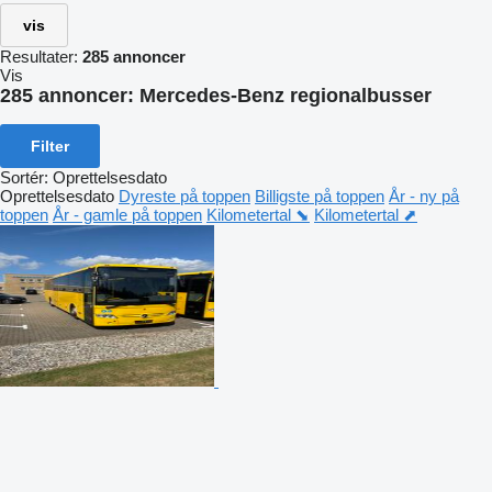
vis
Resultater:
285 annoncer
Vis
285 annoncer:
Mercedes-Benz regionalbusser
Filter
Sortér
:
Oprettelsesdato
Oprettelsesdato
Dyreste på toppen
Billigste på toppen
År - ny på
toppen
År - gamle på toppen
Kilometertal ⬊
Kilometertal ⬈