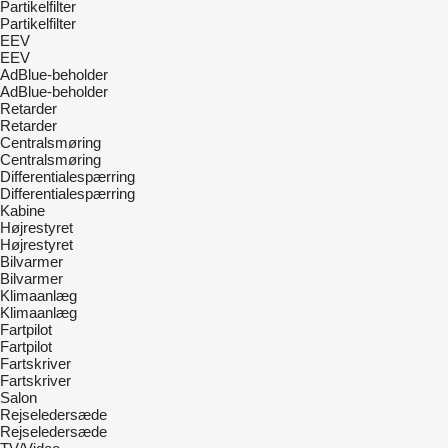
Partikelfilter
Partikelfilter
EEV
EEV
AdBlue-beholder
AdBlue-beholder
Retarder
Retarder
Centralsmøring
Centralsmøring
Differentialespærring
Differentialespærring
Kabine
Højrestyret
Højrestyret
Bilvarmer
Bilvarmer
Klimaanlæg
Klimaanlæg
Fartpilot
Fartpilot
Fartskriver
Fartskriver
Salon
Rejseledersæde
Rejseledersæde