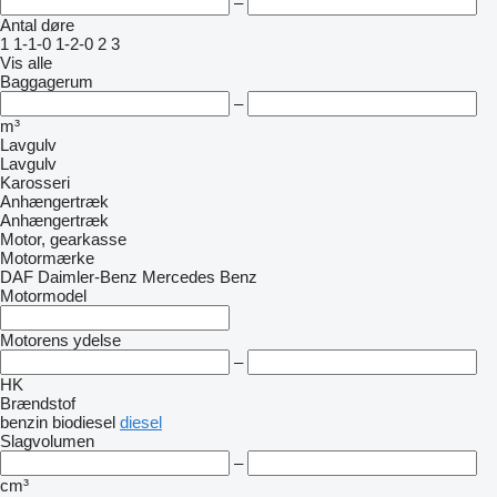
–
Antal døre
1
1-1-0
1-2-0
2
3
Vis alle
Baggagerum
–
m³
Lavgulv
Lavgulv
Karosseri
Anhængertræk
Anhængertræk
Motor, gearkasse
Motormærke
DAF
Daimler-Benz
Mercedes Benz
Motormodel
Motorens ydelse
–
HK
Brændstof
benzin
biodiesel
diesel
Slagvolumen
–
cm³