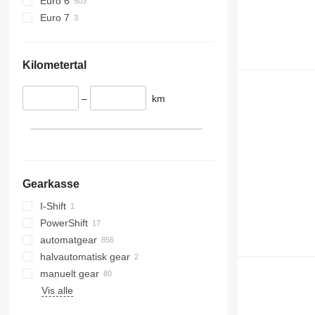
Euro 6
Euro 7
Kilometertal
–
km
Gearkasse
I-Shift
PowerShift
automatgear
halvautomatisk gear
manuelt gear
Vis alle