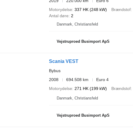
2019
220.000 km
Euro 6
Motorydelse
337 HK (248 kW)
Brændstof
Antal døre
2
Danmark, Christiansfeld
Vejstruproed Busimport ApS
Scania VEST
Bybus
2008
694.508 km
Euro 4
Motorydelse
271 HK (199 kW)
Brændstof
Danmark, Christiansfeld
Vejstruproed Busimport ApS