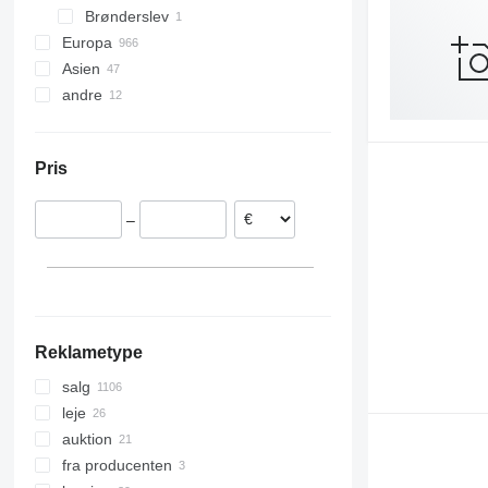
Brønderslev
Europa
Asien
Tyskland
andre
Polen
Kina
Italien
Japan
Ukraine
Estland
Argentinien
Pris
Nederlandene
Sverige
–
Belgien
Litauen
Vis alle
Reklametype
salg
leje
auktion
fra producenten