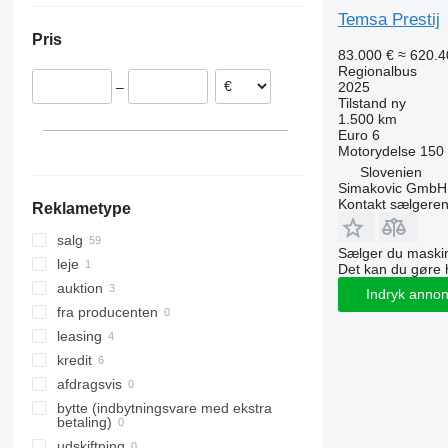
Temsa Prestij
Tyskland
Pris
Frankrig
83.000 €
≈ 620.4
Italien
Regionalbus
2025
–
Belgien
Tilstand
ny
Spanien
1.500 km
Euro 6
Estland
Motorydelse
150
Slovenien
Slovenien
Simakovic GmbH
Vis alle
Kontakt sælgere
Reklametype
salg
Sælger du maskin
leje
Det kan du gøre 
auktion
Indryk anno
fra producenten
leasing
kredit
afdragsvis
bytte (indbytningsvare med ekstra
betaling)
udskiftning