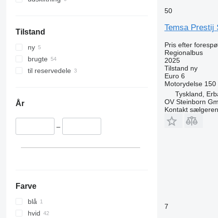
50
Temsa Prestij
Tilstand
Pris efter foresp
ny
Regionalbus
brugte
2025
Tilstand
ny
til reservedele
Euro 6
Motorydelse
150
Tyskland, Er
OV Steinborn G
År
Kontakt sælgere
–
Farve
blå
7
hvid