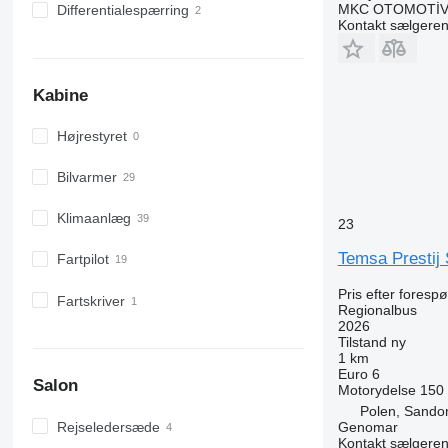
MKC OTOMOTİV 
Differentialespærring
Kontakt sælgere
Kabine
Højrestyret
Bilvarmer
Klimaanlæg
23
Temsa Prestij
Fartpilot
Pris efter foresp
Fartskriver
Regionalbus
2026
Tilstand
ny
1 km
Euro 6
Salon
Motorydelse
150
Polen, Sando
Rejseledersæde
Genomar
Kontakt sælgere