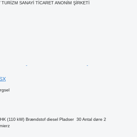
TURİZM SANAYİ TİCARET ANONİM ŞİRKETİ
n
 SX
ørgsel
 HK (110 kW)
Brændstof
diesel
Pladser
30
Antal døre
2
mierz
n