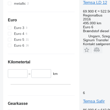
Temsa LD 12
metallic
69.900 €
≈ 522.5
Regionalbus
2016
Euro
495.000 km
Euro 6
Euro 3
Brændstof
diesel
Euro 4
Ungarn, Sze
Euro 5
Signum Transfer 
Kontakt sælgere
Euro 6
Kilometertal
–
km
6
Temsa Safir
Gearkasse
86.000 €
≈ 642.9