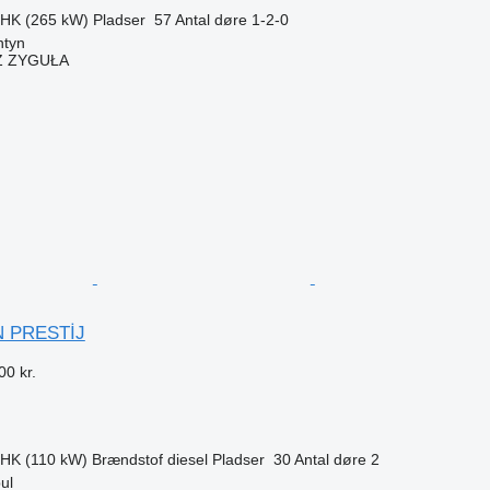
 HK (265 kW)
Pladser
57
Antal døre
1-2-0
ntyn
 ZYGUŁA
n
N PRESTİJ
00 kr.
 HK (110 kW)
Brændstof
diesel
Pladser
30
Antal døre
2
bul