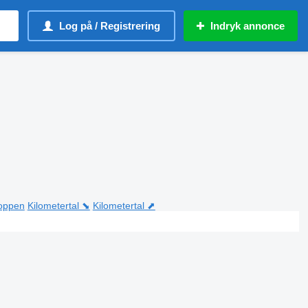
Log på / Registrering
Indryk annonce
toppen
Kilometertal ⬊
Kilometertal ⬈