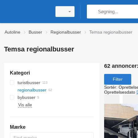
Autoline
Busser
Regionalbusser
Temsa regionalbusser
Temsa regionalbusser
62 annoncer
Kategori
Filter
turistbusser
Sortér
:
Oprettels
regionalbusser
Oprettelsesdato
bybusser
Vis alle
Mærke