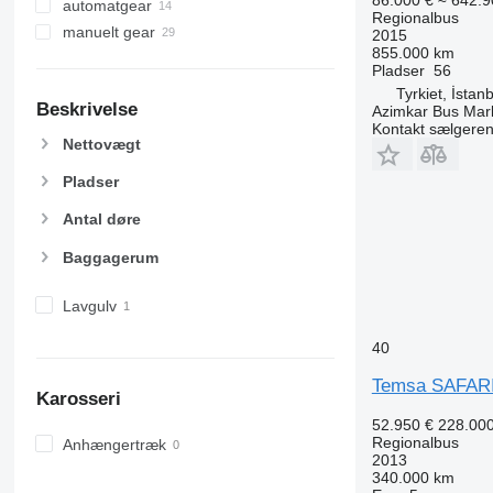
automatgear
Regionalbus
manuelt gear
2015
855.000 km
Pladser
56
Tyrkiet, İstan
Beskrivelse
Azimkar Bus Mark
Kontakt sælgere
Nettovægt
Pladser
Antal døre
Baggagerum
Lavgulv
40
Temsa SAFAR
Karosseri
52.950 €
228.00
Regionalbus
Anhængertræk
2013
340.000 km