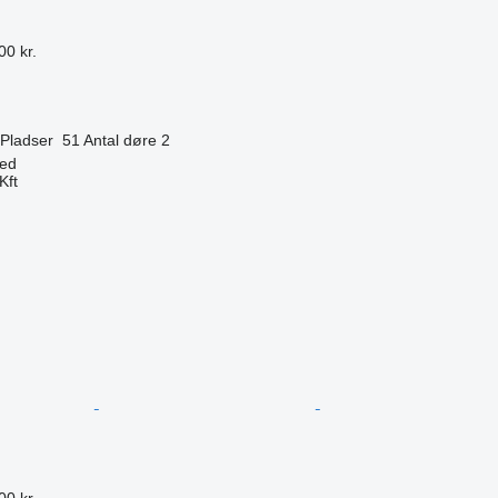
00 kr.
Pladser
51
Antal døre
2
ged
Kft
n
00 kr.