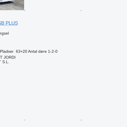
SB PLUS
ørgsel
Pladser
63+20
Antal døre
1-2-0
NT JORDI
S.L.
n