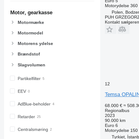
Euro 5
Motorydelse
360
Polen, Bodze
Motor, gearkasse
PUH GRZEGORZ
Kontakt sælgere
Motormærke
Motormodel
Motorens ydelse
Brændstof
Slagvolumen
Partikelfilter
12
EEV
Temsa OPALI
AdBlue-beholder
68.000 €
≈ 508.3
Regionalbus
2023
Retarder
90.000 km
Euro 6
Centralsmøring
Motorydelse
150
Tyrkiet, İstan