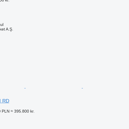
bul
et A.Ş.
n
I RD
0 PLN
≈ 395.800 kr.