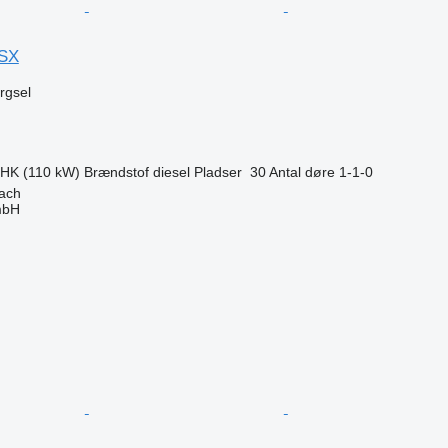
 SX
ørgsel
 HK (110 kW)
Brændstof
diesel
Pladser
30
Antal døre
1-1-0
bach
mbH
n