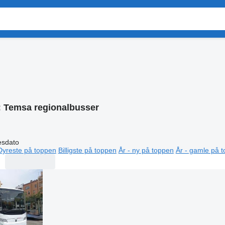
:
Temsa regionalbusser
esdato
Dyreste på toppen
Billigste på toppen
År - ny på toppen
År - gamle på 