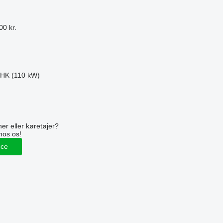
00 kr.
 HK (110 kW)
n
er eller køretøjer?
hos os!
nce