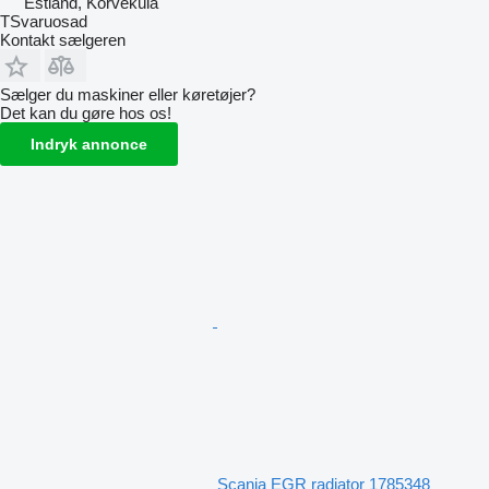
Estland, Kõrveküla
TSvaruosad
Kontakt sælgeren
Sælger du maskiner eller køretøjer?
Det kan du gøre hos os!
Indryk annonce
Scania EGR radiator 1785348