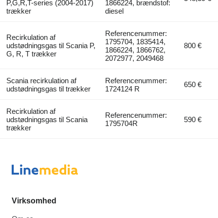
P,G,R,T-series (2004-2017)
1866224, brændstof:
trækker
diesel
Referencenummer:
Recirkulation af
1795704, 1835414,
udstødningsgas til Scania P,
800 €
1866224, 1866762,
G, R, T trækker
2072977, 2049468
Scania recirkulation af
Referencenummer:
650 €
udstødningsgas til trækker
1724124 R
Recirkulation af
Referencenummer:
udstødningsgas til Scania
590 €
1795704R
trækker
Virksomhed