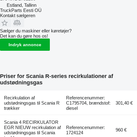
Estland, Tallinn
TruckParts Eesti OÜ
Kontakt sælgeren
Sælger du maskiner eller køretøjer?
Det kan du gøre hos os!
Indryk annonce
Priser for Scania R-series recirkulationer af
udstødningsgas
Recirkulation af
Referencenummer:
udstødningsgas til Scania R
C1795704, brændstof:
301,40 €
trækker
diesel
Scania 4 RECIRKULATOR
EGR NIEUW recirkulation af
Referencenummer:
960 €
udstødningsgas til Scania
1724124