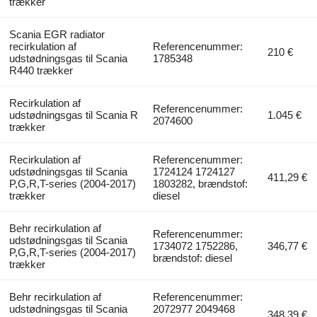
trækker
Scania EGR radiator
recirkulation af
Referencenummer:
210 €
udstødningsgas til Scania
1785348
R440 trækker
Recirkulation af
Referencenummer:
udstødningsgas til Scania R
1.045 €
2074600
trækker
Recirkulation af
Referencenummer:
udstødningsgas til Scania
1724124 1724127
411,29 €
P,G,R,T-series (2004-2017)
1803282, brændstof:
trækker
diesel
Behr recirkulation af
Referencenummer:
udstødningsgas til Scania
1734072 1752286,
346,77 €
P,G,R,T-series (2004-2017)
brændstof: diesel
trækker
Behr recirkulation af
Referencenummer:
udstødningsgas til Scania
2072977 2049468
348,39 €