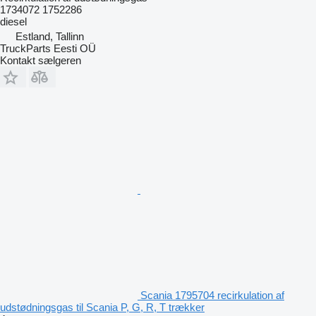
1734072 1752286
diesel
Estland, Tallinn
TruckParts Eesti OÜ
Kontakt sælgeren
Scania 1795704 recirkulation af
udstødningsgas til Scania P, G, R, T trækker