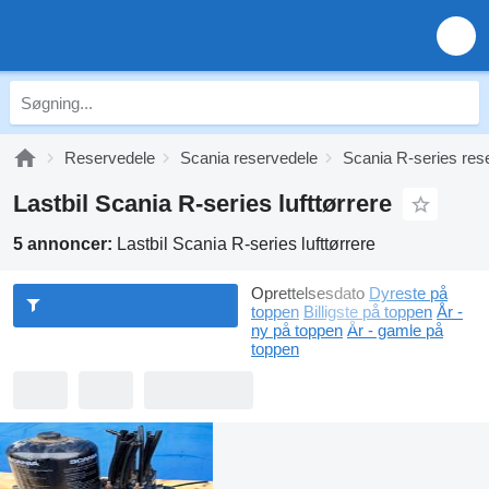
Reservedele
Scania reservedele
Scania R-series res
Lastbil Scania R-series lufttørrere
5 annoncer:
Lastbil Scania R-series lufttørrere
Oprettelsesdato
Dyreste på
toppen
Billigste på toppen
År -
ny på toppen
År - gamle på
toppen