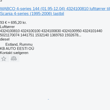
3
WABCO 4-series 144 (01.95-12.04) 4324100810 lufttørrer til
Scania 4-series (1995-2006) lastbil
93 €
≈ 695,20 kr.
Lufttørrer
4324100810 4324100100 4324100830 4324100950 4324101440
5021170074 1441751 1532140 1369763 1932678...
diesel
Estland, Rummu
KB AUTO EESTI OÜ
Kontakt sælgeren