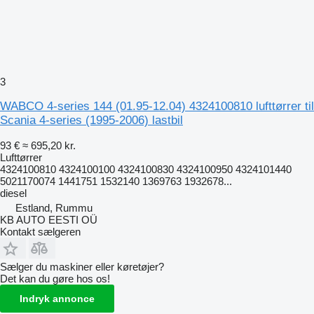
3
WABCO 4-series 144 (01.95-12.04) 4324100810 lufttørrer til
Scania 4-series (1995-2006) lastbil
93 €
≈ 695,20 kr.
Lufttørrer
4324100810 4324100100 4324100830 4324100950 4324101440
5021170074 1441751 1532140 1369763 1932678...
diesel
Estland, Rummu
KB AUTO EESTI OÜ
Kontakt sælgeren
Sælger du maskiner eller køretøjer?
Det kan du gøre hos os!
Indryk annonce