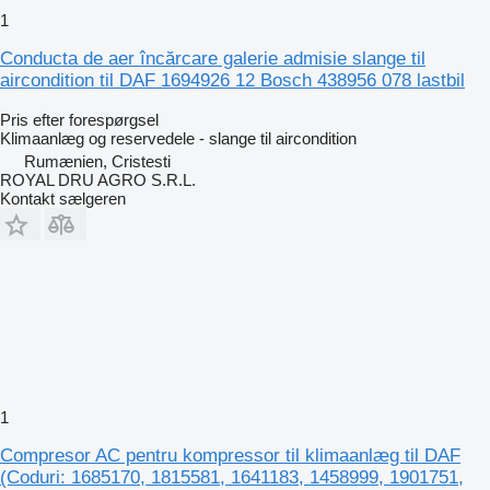
1
Conducta de aer încărcare galerie admisie slange til
aircondition til DAF 1694926 12 Bosch 438956 078 lastbil
Pris efter forespørgsel
Klimaanlæg og reservedele - slange til aircondition
Rumænien, Cristesti
ROYAL DRU AGRO S.R.L.
Kontakt sælgeren
1
Compresor AC pentru kompressor til klimaanlæg til DAF
(Coduri: 1685170, 1815581, 1641183, 1458999, 1901751,