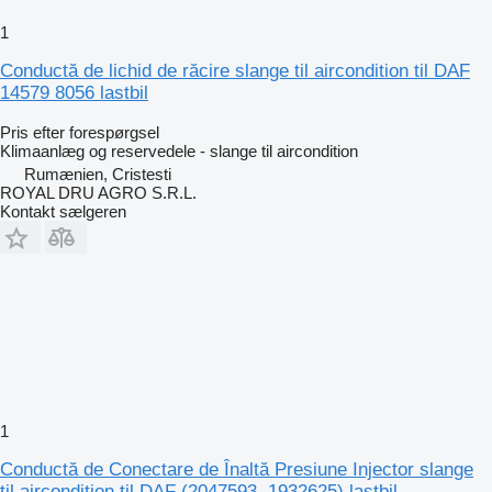
1
Conductă de lichid de răcire slange til aircondition til DAF
14579 8056 lastbil
Pris efter forespørgsel
Klimaanlæg og reservedele - slange til aircondition
Rumænien, Cristesti
ROYAL DRU AGRO S.R.L.
Kontakt sælgeren
1
Conductă de Conectare de Înaltă Presiune Injector slange
til aircondition til DAF (2047593, 1932625) lastbil