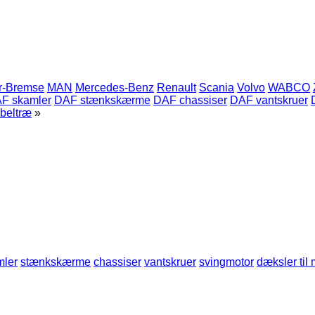
r-Bremse
MAN
Mercedes-Benz
Renault
Scania
Volvo
WABCO
F skamler
DAF stænkskærme
DAF chassiser
DAF vantskruer
beltræ
»
mler
stænkskærme
chassiser
vantskruer
svingmotor
dæksler til