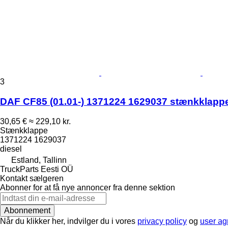
3
DAF CF85 (01.01-) 1371224 1629037 stænkklappe 
30,65 €
≈ 229,10 kr.
Stænkklappe
1371224 1629037
diesel
Estland, Tallinn
TruckParts Eesti OÜ
Kontakt sælgeren
Abonner for at få nye annoncer fra denne sektion
Abonnement
Når du klikker her, indvilger du i vores
privacy policy
og
user a