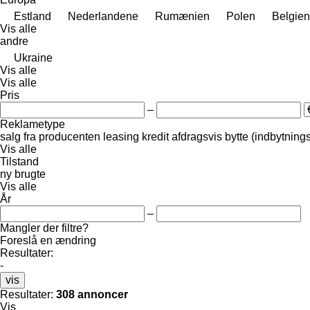
Estland
Nederlandene
Rumænien
Polen
Belgien
Vis alle
andre
Ukraine
Vis alle
Vis alle
Pris
–
Reklametype
salg
fra producenten
leasing
kredit
afdragsvis
bytte (indbytning
Vis alle
Tilstand
ny
brugte
Vis alle
År
–
Mangler der filtre?
Foreslå en ændring
Resultater:
-
vis
Resultater:
308 annoncer
Vis