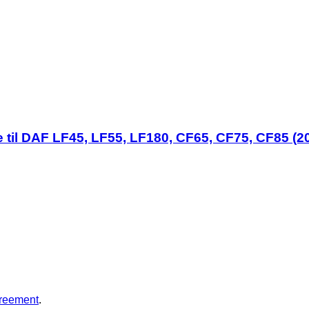
til DAF LF45, LF55, LF180, CF65, CF75, CF85 (20
greement
.