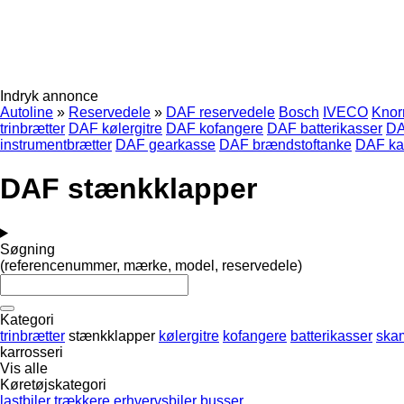
Indryk annonce
Autoline
»
Reservedele
»
DAF reservedele
Bosch
IVECO
Knor
trinbrætter
DAF kølergitre
DAF kofangere
DAF batterikasser
DA
instrumentbrætter
DAF gearkasse
DAF brændstoftanke
DAF ka
DAF stænkklapper
Søgning
(referencenummer, mærke, model, reservedele)
Kategori
trinbrætter
stænkklapper
kølergitre
kofangere
batterikasser
ska
karrosseri
Vis alle
Køretøjskategori
lastbiler
trækkere
erhvervsbiler
busser