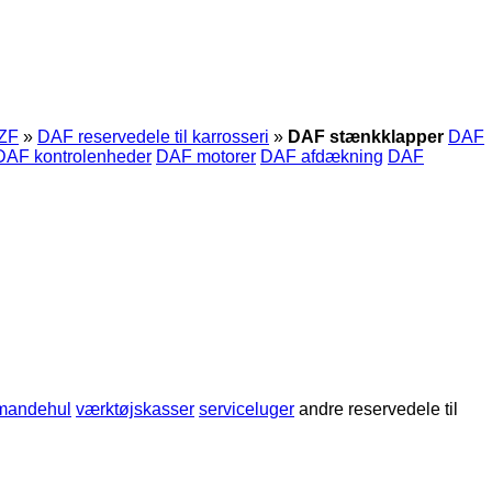
ZF
»
DAF reservedele til karrosseri
»
DAF stænkklapper
DAF
DAF kontrolenheder
DAF motorer
DAF afdækning
DAF
 mandehul
værktøjskasser
serviceluger
andre reservedele til