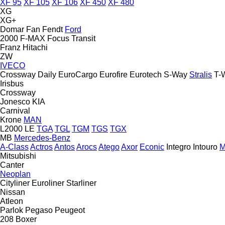
XF 95
XF 105
XF 106
XF 450
XF 480
XG
XG+
Domar
Fan
Fendt
Ford
2000
F-MAX
Focus
Transit
Franz
Hitachi
ZW
IVECO
Crossway
Daily
EuroCargo
Eurofire
Eurotech
S-Way
Stralis
T-
Irisbus
Crossway
Jonesco
KIA
Carnival
Krone
MAN
L2000
LE
TGA
TGL
TGM
TGS
TGX
MB
Mercedes-Benz
A-Class
Actros
Antos
Arocs
Atego
Axor
Econic
Integro
Intouro
Mitsubishi
Canter
Neoplan
Cityliner
Euroliner
Starliner
Nissan
Atleon
Parlok
Pegaso
Peugeot
208
Boxer