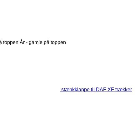
på toppen
År - gamle på toppen
stænkklappe til DAF XF trækker