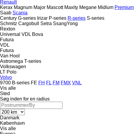
Renault
Kerax
Magnum
Major
Mascott
Maxity
Megane
Midlum
Premium
Saab
Scania
Century
G-series
Irizar
P-series
R-series
S-series
Schmitz Cargobull
Setra
SsangYong
Rexton
Universal
VDL Bova
Futura
VDL
Futura
Van Hool
Astromega
T-series
Volkswagen
LT
Polo
Volvo
9700
B-series
FE
FH
FL
FM
FMX
VNL
Vis alle
Sted
Søg inden for en radius
Danmark
København
Vis alle
Europa