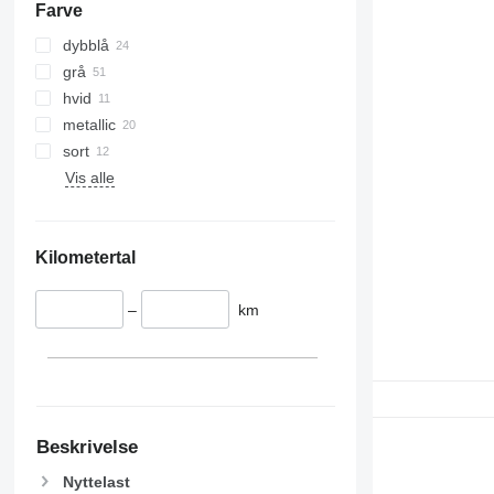
Farve
dybblå
grå
hvid
metallic
sort
Vis alle
Kilometertal
–
km
Beskrivelse
Nyttelast