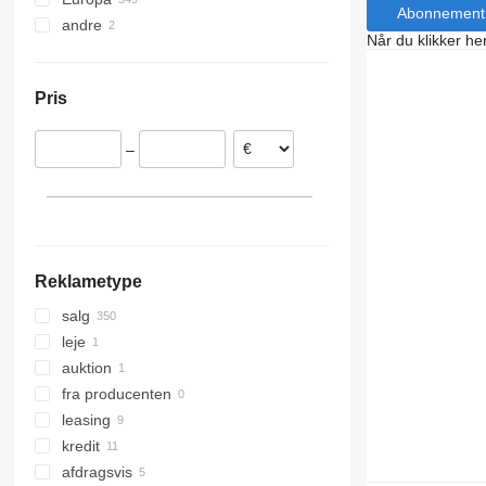
Abonnement
andre
Tyskland
Når du klikker her
Ungarn
Ukraine
Nederlandene
Pris
Tjekkiet
Polen
–
Estland
Belgien
Slovakiet
Vis alle
Reklametype
salg
leje
auktion
fra producenten
leasing
kredit
afdragsvis