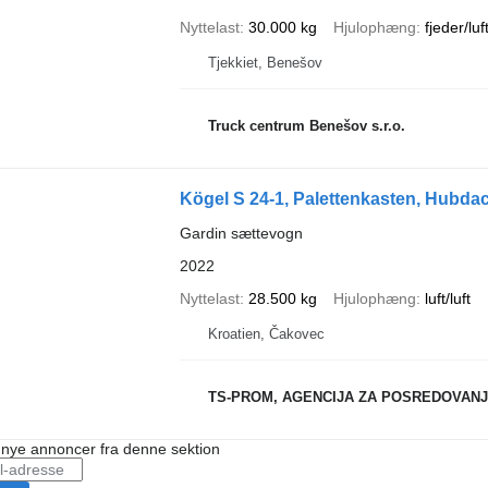
Nyttelast
30.000 kg
Hjulophæng
fjeder/luf
Tjekkiet, Benešov
Truck centrum Benešov s.r.o.
Kögel S 24-1, Palettenkasten, Hubda
Gardin sættevogn
2022
Nyttelast
28.500 kg
Hjulophæng
luft/luft
Kroatien, Čakovec
TS-PROM, AGENCIJA ZA POSREDOVAN
å nye annoncer fra denne sektion