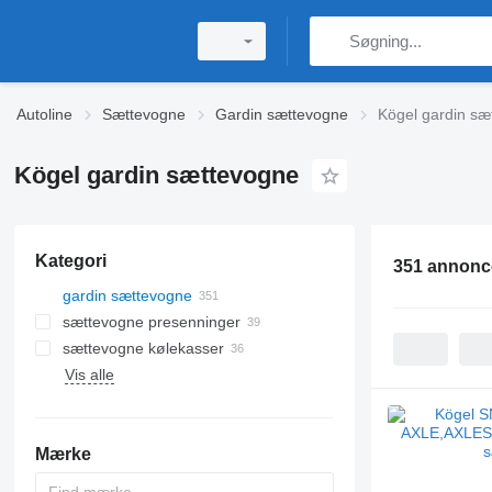
Autoline
Sættevogne
Gardin sættevogne
Kögel gardin sæ
Kögel gardin sættevogne
Kategori
351 annonc
gardin sættevogne
sættevogne presenninger
sættevogne kølekasser
Vis alle
Mærke