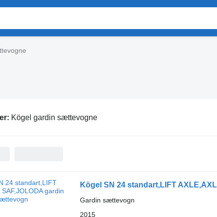
ttevogne
er:
Kögel gardin sættevogne
Kögel SN 24 standart,LIFT AXLE,A
Gardin sættevogn
2015