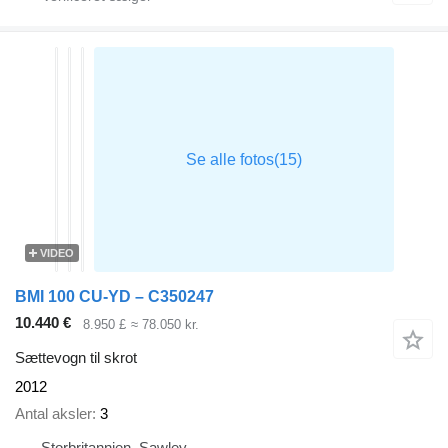
VIDEO
BMI 100 CU-YD – C350247
10.440 €
8.950 £
≈ 78.050 kr.
Sættevogn til skrot
2012
Antal aksler
3
Storbritannien, Sawley