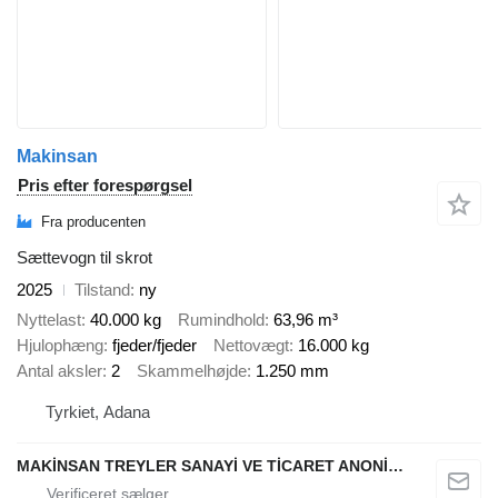
Makinsan
Pris efter forespørgsel
Fra producenten
Sættevogn til skrot
2025
Tilstand
ny
Nyttelast
40.000 kg
Rumindhold
63,96 m³
Hjulophæng
fjeder/fjeder
Nettovægt
16.000 kg
Antal aksler
2
Skammelhøjde
1.250 mm
Tyrkiet, Adana
MAKİNSAN TREYLER SANAYİ VE TİCARET ANONİM ŞİRKETİ