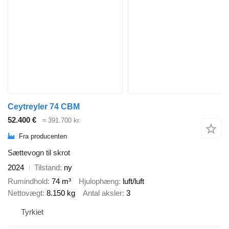
Ceytreyler 74 CBM
52.400 €
≈ 391.700 kr.
Fra producenten
Sættevogn til skrot
2024
Tilstand
ny
Rumindhold
74 m³
Hjulophæng
luft/luft
Nettovægt
8.150 kg
Antal aksler
3
Tyrkiet