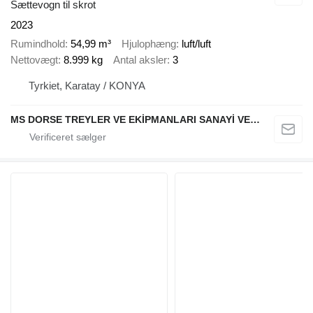
Sættevogn til skrot
2023
Rumindhold
54,99 m³
Hjulophæng
luft/luft
Nettovægt
8.999 kg
Antal aksler
3
Tyrkiet, Karatay / KONYA
MS DORSE TREYLER VE EKİPMANLARI SANAYİ VE TİCARET LTD STİ