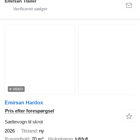
Emirsan Trailer
VIDEO
Emirsan Hardox
Pris efter forespørgsel
Sættevogn til skrot
2026
Tilstand
ny
Rumindhold
70 m³
Hjulophæng
luft/luft