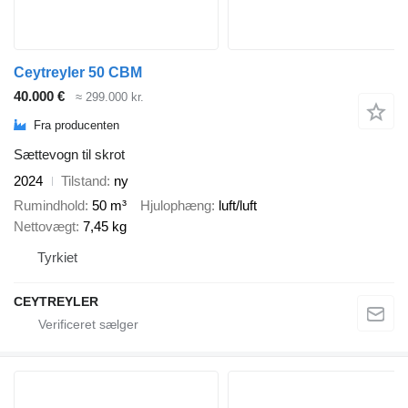
Ceytreyler 50 CBM
40.000 €
≈ 299.000 kr.
Fra producenten
Sættevogn til skrot
2024
Tilstand
ny
Rumindhold
50 m³
Hjulophæng
luft/luft
Nettovægt
7,45 kg
Tyrkiet
CEYTREYLER