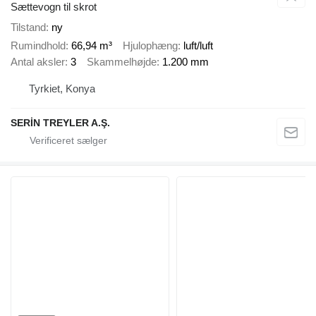
Sættevogn til skrot
Tilstand
ny
Rumindhold
66,94 m³
Hjulophæng
luft/luft
Antal aksler
3
Skammelhøjde
1.200 mm
Tyrkiet, Konya
SERİN TREYLER A.Ş.