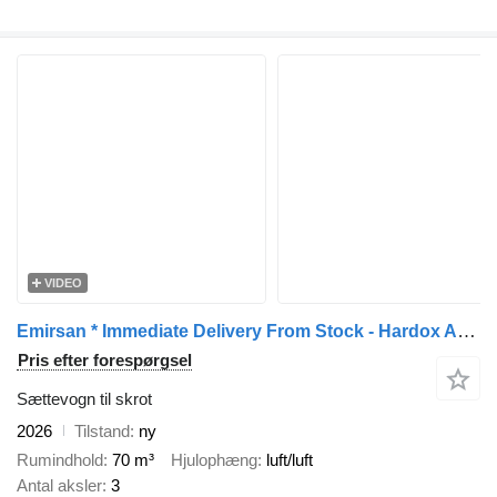
VIDEO
Emirsan * Immediate Delivery From Stock - Hardox Accordion Body Scrap Ti
Pris efter forespørgsel
Sættevogn til skrot
2026
Tilstand
ny
Rumindhold
70 m³
Hjulophæng
luft/luft
Antal aksler
3