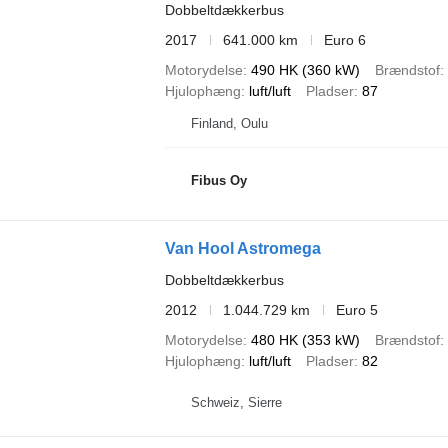
Dobbeltdækkerbus
2017
641.000 km
Euro 6
Motorydelse
490 HK (360 kW)
Brændstof
Hjulophæng
luft/luft
Pladser
87
Finland, Oulu
Fibus Oy
Van Hool Astromega
Dobbeltdækkerbus
2012
1.044.729 km
Euro 5
Motorydelse
480 HK (353 kW)
Brændstof
Hjulophæng
luft/luft
Pladser
82
Schweiz, Sierre