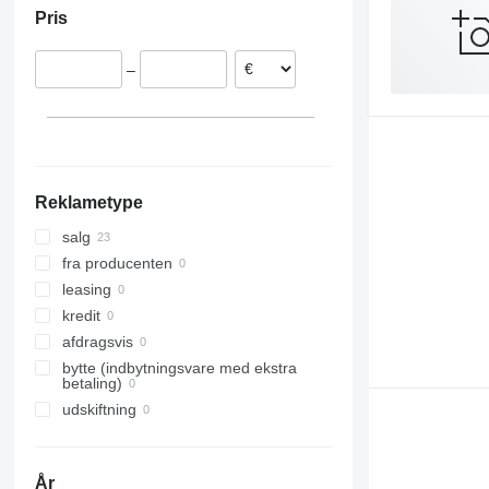
Pris
Italien
Belgien
–
Sverige
Schweiz
Kroatien
Frankrig
Vis alle
Reklametype
salg
fra producenten
leasing
kredit
afdragsvis
bytte (indbytningsvare med ekstra
betaling)
udskiftning
År