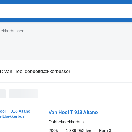
dækkerbusser
r:
Van Hool dobbeltdækkerbusser
Van Hool T 918 Altano
Dobbeltdækkerbus
2005
1.339.952 km
Euro 3