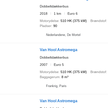
Dobbeltdækkerbus
2018
1 km
Euro 6
Motorydelse
510 HK (375 kW)
Brændstof
Pladser
90
Nederlandene, De Mortel
Van Hool Astromega
Dobbeltdækkerbus
2007
Euro 5
Motorydelse
510 HK (375 kW)
Brændstof
Baggagerum
8 m³
Frankrig, Paris
Van Hool Astromega