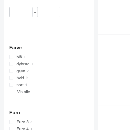
–
Farve
blå
dybrød
grøn
hvid
sort
Vis alle
Euro
Euro 3
Euro 4