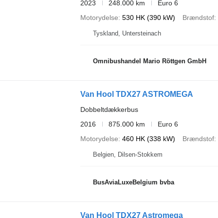
2023
248.000 km
Euro 6
Motorydelse
530 HK (390 kW)
Brændstof
Tyskland, Untersteinach
Omnibushandel Mario Röttgen GmbH
Van Hool TDX27 ASTROMEGA
Dobbeltdækkerbus
2016
875.000 km
Euro 6
Motorydelse
460 HK (338 kW)
Brændstof
Belgien, Dilsen-Stokkem
BusAviaLuxeBelgium bvba
Van Hool TDX27 Astromega