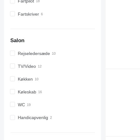
Fartpilot
Fartskriver
Salon
Rejseledersæde
TV/Video
Køkken
Køleskab
WC
Handicapvenlig