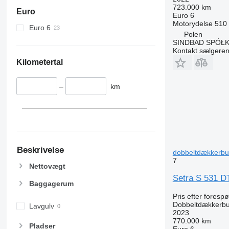
723.000 km
Euro
Euro 6
Motorydelse
510
Euro 6
Polen
SINDBAD SPÓŁ
Kontakt sælgere
Kilometertal
–
km
Beskrivelse
dobbeltdækkerbu
7
Nettovægt
Setra S 531 DT
Baggagerum
Pris efter foresp
Dobbeltdækkerb
Lavgulv
2023
770.000 km
Pladser
Euro 6