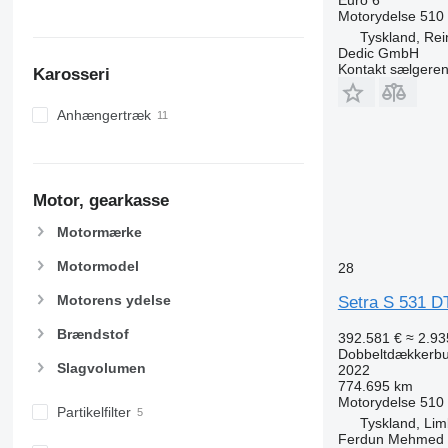
Motorydelse
510
Tyskland, Rei
Dedic GmbH
Kontakt sælgere
Karosseri
Anhængertræk
Motor, gearkasse
Motormærke
Motormodel
28
Motorens ydelse
Setra S 531 D
Brændstof
392.581 €
≈ 2.93
Dobbeltdækkerb
Slagvolumen
2022
774.695 km
Motorydelse
510
Partikelfilter
Tyskland, Li
Ferdun Mehmed