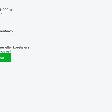
1.000 kr.
us
benhavn
n
er eller køretøjer?
hos os!
nce