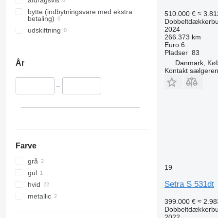
afdragsvis
bytte (indbytningsvare med ekstra
510.000 €
≈ 3.81
betaling)
Dobbeltdækkerb
2024
udskiftning
266.373 km
Euro 6
Pladser
83
Danmark, Kø
År
Kontakt sælgere
–
Farve
grå
19
gul
Setra S 531dt
hvid
metallic
399.000 €
≈ 2.98
Dobbeltdækkerb
2022