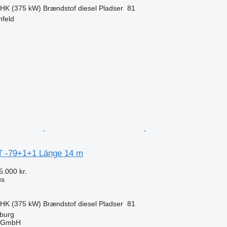
 HK (375 kW)
Brændstof
diesel
Pladser
81
nfeld
n
T -79+1+1 Länge 14 m
5.000 kr.
us
 HK (375 kW)
Brændstof
diesel
Pladser
81
mburg
 GmbH