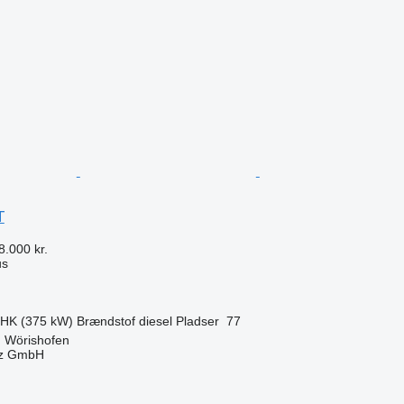
n
T
8.000 kr.
us
 HK (375 kW)
Brændstof
diesel
Pladser
77
d Wörishofen
az GmbH
n