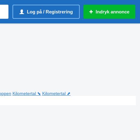
Log på / Registrering
Indryk annonce
toppen
Kilometertal ⬊
Kilometertal ⬈