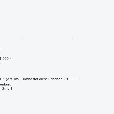
T
1.000 kr.
us
 HK (375 kW)
Brændstof
diesel
Pladser
79 + 1 + 1
tenburg
s GmbH
n