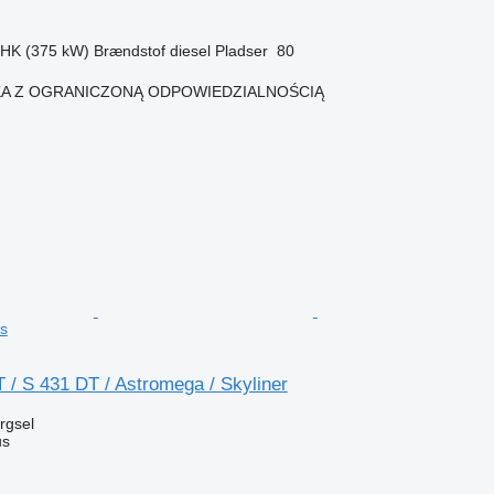
 HK (375 kW)
Brændstof
diesel
Pladser
80
KA Z OGRANICZONĄ ODPOWIEDZIALNOŚCIĄ
n
s
 / S 431 DT / Astromega / Skyliner
ørgsel
us