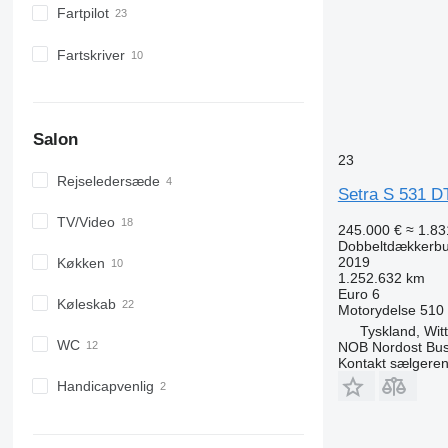
Fartpilot
Fartskriver
Salon
23
Rejseledersæde
Setra S 531 D
TV/Video
245.000 €
≈ 1.83
Dobbeltdækkerb
2019
Køkken
1.252.632 km
Euro 6
Køleskab
Motorydelse
510
Tyskland, Wit
WC
NOB Nordost Bu
Kontakt sælgere
Handicapvenlig