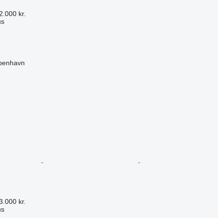
2.000 kr.
us
benhavn
n
3.000 kr.
us