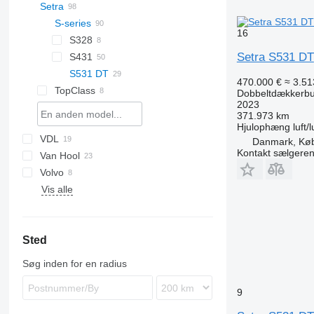
Setra
Cityliner
Megaliner
S-series
16
Skyliner
S328
Setra S531 DT
S431
S531 DT
470.000 €
≈ 3.51
TopClass
Dobbeltdækkerb
2023
TopClass S 431 DT
371.973 km
Hjulophæng
luft/l
VDL
Axial
Danmark, Kø
Kontakt sælgere
Van Hool
Futura
Volvo
Astromega
Vis alle
T-series
B-series
ZK
Sted
Søg inden for en radius
9