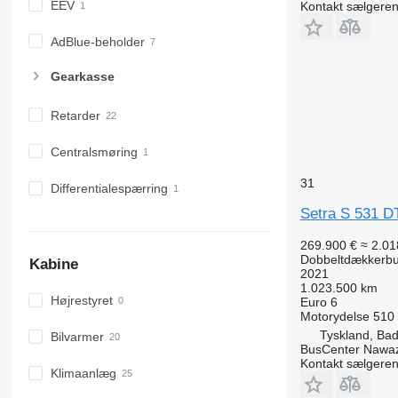
EEV
Kontakt sælgere
AdBlue-beholder
Gearkasse
Retarder
Centralsmøring
31
Differentialespærring
Setra S 531 D
269.900 €
≈ 2.01
Dobbeltdækkerb
Kabine
2021
1.023.500 km
Højrestyret
Euro 6
Motorydelse
510
Tyskland, Ba
Bilvarmer
BusCenter Naw
Kontakt sælgere
Klimaanlæg