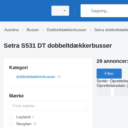
Autoline
Busser
Dobbeltdækkerbusser
Setra dobbeltdæk
Setra S531 DT dobbeltdækkerbusser
29 annoncer
Kategori
Filter
dobbeltdækkerbusser
Sortér
:
Oprettels
Oprettelsesdato
Mærke
Leyland
KLQ
Neoplan
A-series