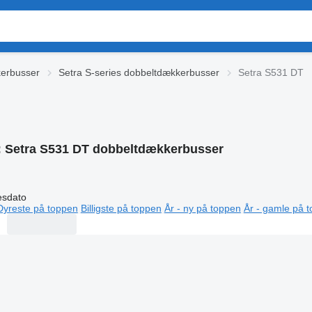
kerbusser
Setra S-series dobbeltdækkerbusser
Setra S531 DT
:
Setra S531 DT dobbeltdækkerbusser
esdato
Dyreste på toppen
Billigste på toppen
År - ny på toppen
År - gamle på 