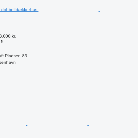
3.000 kr.
us
uft
Pladser
83
benhavn
n