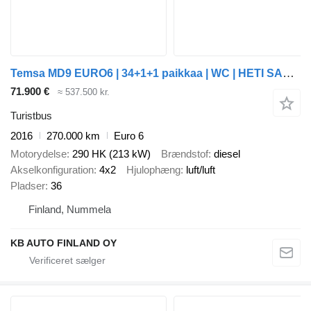
Temsa MD9 EURO6 | 34+1+1 paikkaa | WC | HETI SAATAVILLA
71.900 €
≈ 537.500 kr.
Turistbus
2016
270.000 km
Euro 6
Motorydelse
290 HK (213 kW)
Brændstof
diesel
Akselkonfiguration
4x2
Hjulophæng
luft/luft
Pladser
36
Finland, Nummela
KB AUTO FINLAND OY