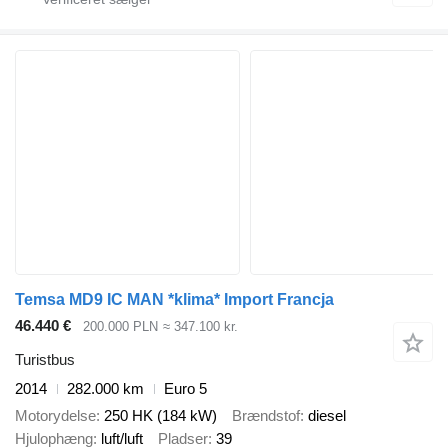
Temsa MD9 IC MAN *klima* Import Francja
46.440 €
200.000 PLN
≈ 347.100 kr.
Turistbus
2014
282.000 km
Euro 5
Motorydelse
250 HK (184 kW)
Brændstof
diesel
Hjulophæng
luft/luft
Pladser
39