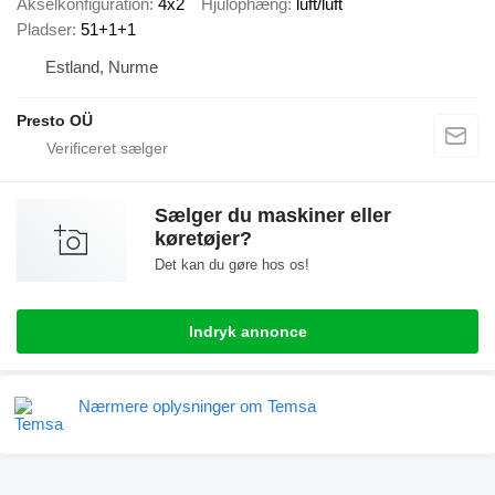
Akselkonfiguration
4x2
Hjulophæng
luft/luft
Pladser
51+1+1
Estland, Nurme
Presto OÜ
Sælger du maskiner eller
køretøjer?
Det kan du gøre hos os!
Indryk annonce
Nærmere oplysninger om Temsa