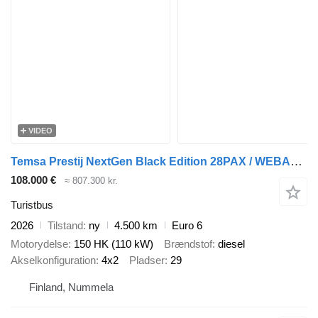
VIDEO
Temsa Prestij NextGen Black Edition 28PAX / WEBASTO / AC / UUSI / MYÖS
108.000 €
≈ 807.300 kr.
Turistbus
2026
Tilstand
ny
4.500 km
Euro 6
Motorydelse
150 HK (110 kW)
Brændstof
diesel
Akselkonfiguration
4x2
Pladser
29
Finland, Nummela