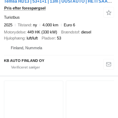
Temsa HD13 | 53+1+1 | 13m | UUSI AUTO | HETI SAATAVILLA
Pris efter forespørgsel
Turistbus
2025
Tilstand
ny
4.000 km
Euro 6
Motorydelse
449 HK (330 kW)
Brændstof
diesel
Hjulophæng
luft/luft
Pladser
53
Finland, Nummela
KB AUTO FINLAND OY