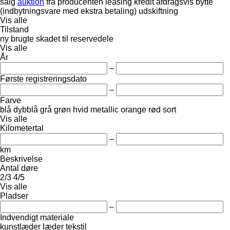
salg
auktion
fra producenten
leasing
kredit
afdragsvis
bytte
(indbytningsvare med ekstra betaling)
udskiftning
Vis alle
Tilstand
ny
brugte
skadet
til reservedele
Vis alle
År
–
Første registreringsdato
–
Farve
blå
dybblå
grå
grøn
hvid
metallic
orange
rød
sort
Vis alle
Kilometertal
–
km
Beskrivelse
Antal døre
2/3
4/5
Vis alle
Pladser
–
Indvendigt materiale
kunstlæder
læder
tekstil