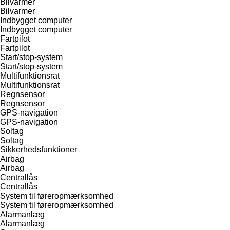
Bilvarmer
Bilvarmer
Indbygget computer
Indbygget computer
Fartpilot
Fartpilot
Start/stop-system
Start/stop-system
Multifunktionsrat
Multifunktionsrat
Regnsensor
Regnsensor
GPS-navigation
GPS-navigation
Soltag
Soltag
Sikkerhedsfunktioner
Airbag
Airbag
Centrallås
Centrallås
System til føreropmærksomhed
System til føreropmærksomhed
Alarmanlæg
Alarmanlæg