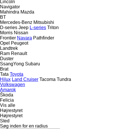
Lincoln
Navigator
Mahindra
Mazda
BT
Mercedes-Benz
Mitsubishi
D-series
Jeep
L-series
Triton
Morris
Nissan
Frontier
Navara
Pathfinder
Opel
Peugeot
Landtrek
Ram
Renault
Duster
SsangYong
Subaru
Brat
Tata
Toyota
Hilux
Land Cruiser
Tacoma
Tundra
Volkswagen
Amarok
Škoda
Felicia
Vis alle
Højrestyret
Højrestyret
Sted
Søg inden for en radius