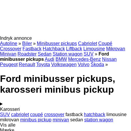
Indryk annonce
Autoline
»
Biler
»
Minibusser pickups
Cabriolet
Coupé
Crossover
Fastback
Hatchback
Liftback
Limousine
Mikrovan
Minivan
Roadster
Sedan
Station wagon
SUV
»
Ford
minibusser pickups
Audi
BMW
Mercedes-Benz
Nissan
Peugeot
Renault
Toyota
Volkswagen
Volvo
Škoda
»
Ford minibusser pickups,
karosseri minibus pickup
Karosseri
SUV
cabriolet
coupé
crossover
fastback
hatchback
limousine
mikrovan
minibus pickup
minivan
sedan
station wagon
Vis alle
Mærke