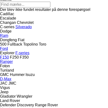
Der blev ikke fundet resultater på denne forespørgsel
Cadillac
Escalade
Changan
Chevrolet
C-series
Silverado
Dodge
Ram
Dongfeng
Fiat
500
Fullback
Topolino
Toro
Ford
Explorer
F-series
F150
F250
F350
Ranger
Foton
Tunland
GMC
Hummer
Isuzu
D-Max
JAC
JMC
Vigus
Jeep
Gladiator
Wrangler
Land Rover
Defender
Discovery
Range Rover