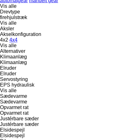
automatgear
manuelt gear
Vis alle
Drevtype
firehjulstræk
Vis alle
Aksler
Akselkonfiguration
4x2
4x4
Vis alle
Alternativer
Klimaanlæg
Klimaanlæg
Elruder
Elruder
Servostyring
EPS
hydraulisk
Vis alle
Sædevarme
Sædevarme
Opvarmet rat
Opvarmet rat
Justérbare sæder
Justérbare sæder
Elsidespejl
Elsidespejl