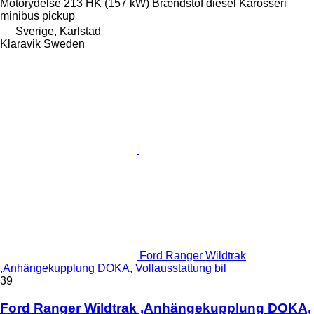
Motorydelse
213 HK (157 kW)
Brændstof
diesel
Karosseri
minibus pickup
Sverige, Karlstad
Klaravik Sweden
Ford Ranger Wildtrak
,Anhängekupplung DOKA, Vollausstattung bil
39
Ford Ranger Wildtrak ,Anhängekupplung DOKA,