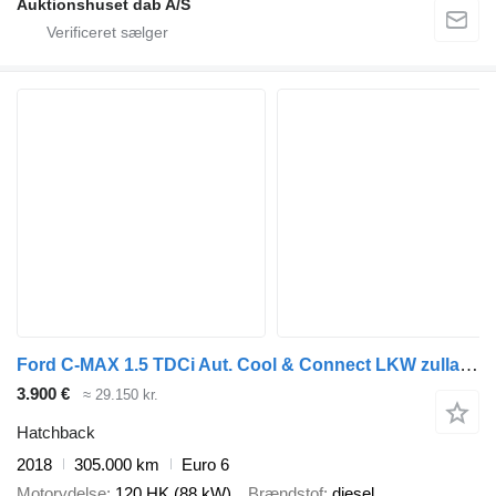
Auktionshuset dab A/S
Ford C-MAX 1.5 TDCi Aut. Cool & Connect LKW zullasung
3.900 €
≈ 29.150 kr.
Hatchback
2018
305.000 km
Euro 6
Motorydelse
120 HK (88 kW)
Brændstof
diesel