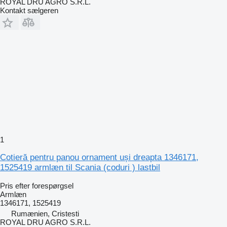
ROYAL DRU AGRO S.R.L.
Kontakt sælgeren
1
Cotieră pentru panou ornament uși dreapta 1346171,
1525419 armlæn til Scania (coduri ) lastbil
Pris efter forespørgsel
Armlæn
1346171, 1525419
Rumænien, Cristesti
ROYAL DRU AGRO S.R.L.