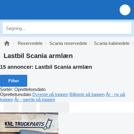
Reservedele
Scania reservedele
Scania kabinedele
Lastbil Scania armlæn
15 annoncer:
Lastbil Scania armlæn
Filter
Sortér
:
Oprettelsesdato
Oprettelsesdato
Dyreste på toppen
Billigste på toppen
År - ny på
toppen
År - gamle på toppen