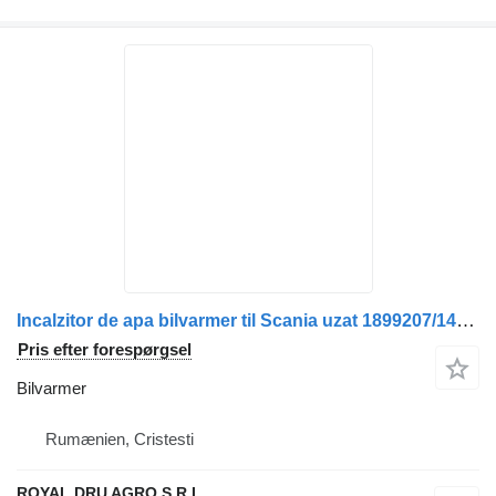
Incalzitor de apa bilvarmer til Scania uzat 1899207/1432727/2116380/1900054 lastbil
Pris efter forespørgsel
Bilvarmer
Rumænien, Cristesti
ROYAL DRU AGRO S.R.L.