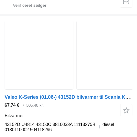
Valeo K-Series (01.06-) 43152D bilvarmer til Scania K,N,F-series bus (2006-)
67,74 €
≈ 506,40 kr.
Bilvarmer
43152D U4814 43150C 9810033A 11113279B
diesel
0130110002 504118296