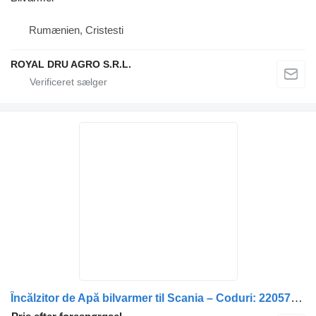
Rumænien, Cristesti
ROYAL DRU AGRO S.R.L.
Încălzitor de Apă bilvarmer til Scania – Coduri: 2205791, 1857080, 1722536, 2488570, 1722529, 1768753, 1857081, 1901761 lastbil