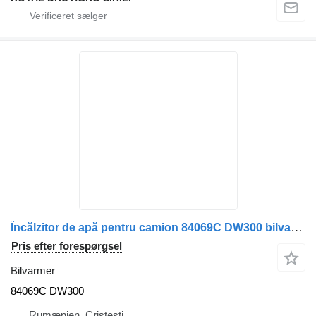
Încălzitor de apă pentru camion 84069C DW300 bilvarmer til Scania 1436293 88722B lastbil
Pris efter forespørgsel
Bilvarmer
84069C DW300
Rumænien, Cristesti