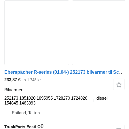
Eberspächer R-series (01.04-) 252173 bilvarmer til Scania P,G,R,T-series (2004-2017) trækker
233,87 €
≈ 1.748 kr.
Bilvarmer
252173 1851020 1895955 1728270 1724826
diesel
154845 1463893
Estland, Tallinn
TruckParts Eesti OÜ