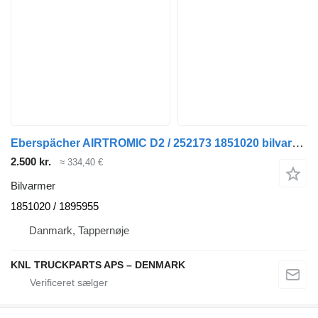
Eberspächer AIRTROMIC D2 / 252173 1851020 bilvarmer til Scania NR lastbil
2.500 kr.
≈ 334,40 €
Bilvarmer
1851020 / 1895955
Danmark, Tappernøje
KNL TRUCKPARTS APS – DENMARK