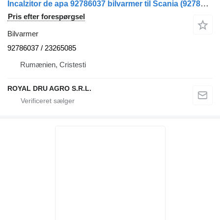
Incalzitor de apa 92786037 bilvarmer til Scania (92786037, 23265085-17) – Second Hand lastbil
Pris efter forespørgsel
Bilvarmer
92786037 / 23265085
Rumænien, Cristesti
ROYAL DRU AGRO S.R.L.