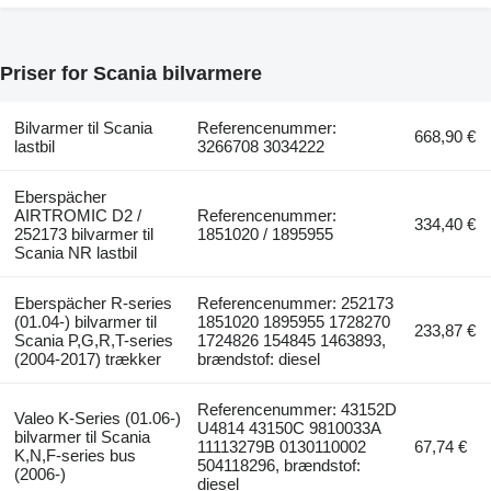
Priser for Scania bilvarmere
Bilvarmer til Scania
Referencenummer:
668,90 €
lastbil
3266708 3034222
Eberspächer
AIRTROMIC D2 /
Referencenummer:
334,40 €
252173 bilvarmer til
1851020 / 1895955
Scania NR lastbil
Eberspächer R-series
Referencenummer: 252173
(01.04-) bilvarmer til
1851020 1895955 1728270
233,87 €
Scania P,G,R,T-series
1724826 154845 1463893,
(2004-2017) trækker
brændstof: diesel
Referencenummer: 43152D
Valeo K-Series (01.06-)
U4814 43150C 9810033A
bilvarmer til Scania
11113279B 0130110002
67,74 €
K,N,F-series bus
504118296, brændstof:
(2006-)
diesel