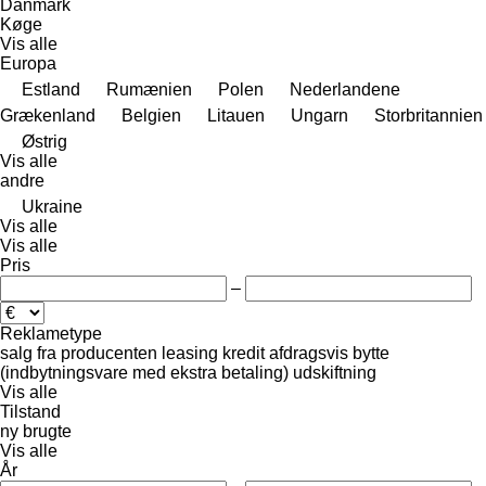
Danmark
Køge
Vis alle
Europa
Estland
Rumænien
Polen
Nederlandene
Grækenland
Belgien
Litauen
Ungarn
Storbritannien
Østrig
Vis alle
andre
Ukraine
Vis alle
Vis alle
Pris
–
Reklametype
salg
fra producenten
leasing
kredit
afdragsvis
bytte
(indbytningsvare med ekstra betaling)
udskiftning
Vis alle
Tilstand
ny
brugte
Vis alle
År