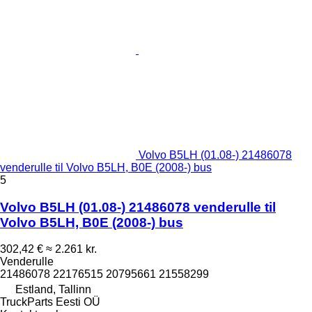
Volvo B5LH (01.08-) 21486078
venderulle til Volvo B5LH, B0E (2008-) bus
5
Volvo B5LH (01.08-) 21486078 venderulle til
Volvo B5LH, B0E (2008-) bus
302,42 €
≈ 2.261 kr.
Venderulle
21486078 22176515 20795661 21558299
Estland, Tallinn
TruckParts Eesti OÜ