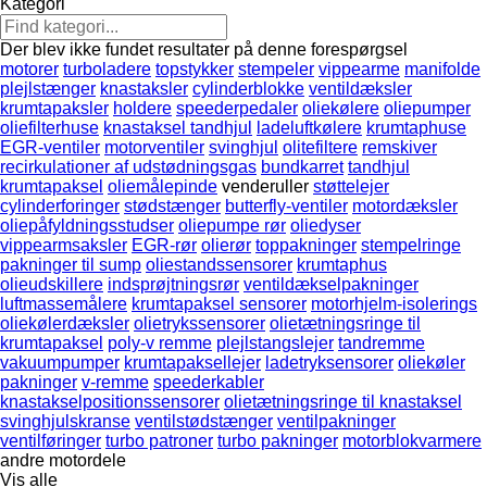
Kategori
Der blev ikke fundet resultater på denne forespørgsel
motorer
turboladere
topstykker
stempeler
vippearme
manifolde
plejlstænger
knastaksler
cylinderblokke
ventildæksler
krumtapaksler
holdere
speederpedaler
oliekølere
oliepumper
oliefilterhuse
knastaksel tandhjul
ladeluftkølere
krumtaphuse
EGR-ventiler
motorventiler
svinghjul
olitefiltere
remskiver
recirkulationer af udstødningsgas
bundkarret
tandhjul
krumtapaksel
oliemålepinde
venderuller
støttelejer
cylinderforinger
stødstænger
butterfly-ventiler
motordæksler
oliepåfyldningsstudser
oliepumpe rør
oliedyser
vippearmsaksler
EGR-rør
olierør
toppakninger
stempelringe
pakninger til sump
oliestandssensorer
krumtaphus
olieudskillere
indsprøjtningsrør
ventildækselpakninger
luftmassemålere
krumtapaksel sensorer
motorhjelm-isolerings
oliekølerdæksler
olietrykssensorer
olietætningsringe til
krumtapaksel
poly-v remme
plejlstangslejer
tandremme
vakuumpumper
krumtapaksellejer
ladetryksensorer
oliekøler
pakninger
v-remme
speederkabler
knastakselpositionssensorer
olietætningsringe til knastaksel
svinghjulskranse
ventilstødstænger
ventilpakninger
ventilføringer
turbo patroner
turbo pakninger
motorblokvarmere
andre motordele
Vis alle