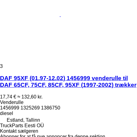
3
DAF 95XF (01.97-12.02) 1456999 venderulle til
DAF 65CF, 75CF, 85CF, 95XF (1997-2002) trækker
17,74 €
≈ 132,60 kr.
Venderulle
1456999 1325269 1386750
diesel
Estland, Tallinn
TruckParts Eesti OÜ
Kontakt sælgeren
Abonner for at få nye annoncer fra denne sektion