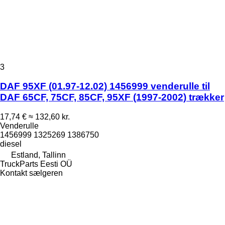
3
DAF 95XF (01.97-12.02) 1456999 venderulle til
DAF 65CF, 75CF, 85CF, 95XF (1997-2002) trækker
17,74 €
≈ 132,60 kr.
Venderulle
1456999 1325269 1386750
diesel
Estland, Tallinn
TruckParts Eesti OÜ
Kontakt sælgeren