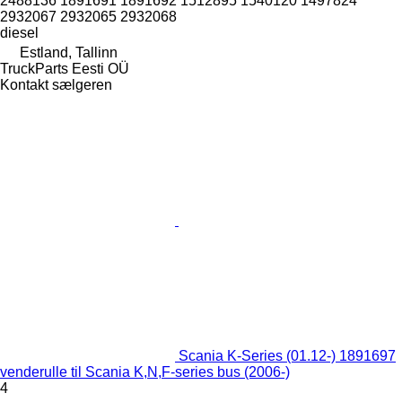
2488136 1891691 1891692 1512895 1540120 1497824
2932067 2932065 2932068
diesel
Estland, Tallinn
TruckParts Eesti OÜ
Kontakt sælgeren
Scania K-Series (01.12-) 1891697
venderulle til Scania K,N,F-series bus (2006-)
4