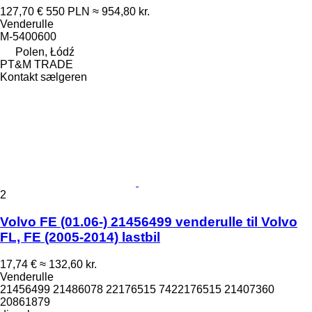
127,70 €
550 PLN
≈ 954,80 kr.
Venderulle
M-5400600
Polen, Łódź
PT&M TRADE
Kontakt sælgeren
2
Volvo FE (01.06-) 21456499 venderulle til Volvo
FL, FE (2005-2014) lastbil
17,74 €
≈ 132,60 kr.
Venderulle
21456499 21486078 22176515 7422176515 21407360
20861879