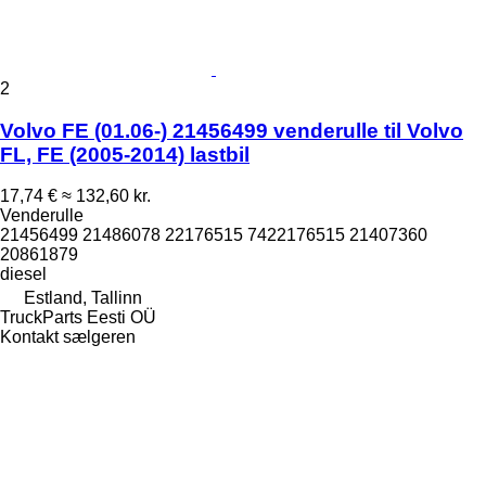
2
Volvo FE (01.06-) 21456499 venderulle til Volvo
FL, FE (2005-2014) lastbil
17,74 €
≈ 132,60 kr.
Venderulle
21456499 21486078 22176515 7422176515 21407360
20861879
diesel
Estland, Tallinn
TruckParts Eesti OÜ
Kontakt sælgeren