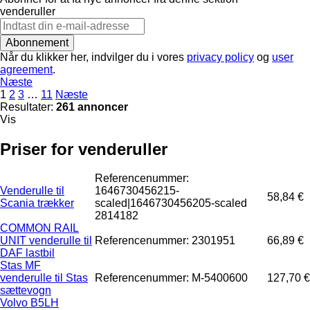
venderuller
Abonnement
Når du klikker her, indvilger du i vores
privacy policy
og
user
agreement
.
Næste
1
2
3
…
11
Næste
Resultater:
261 annoncer
Vis
Priser for venderuller
Referencenummer:
Venderulle til
1646730456215-
58,84 €
Scania trækker
scaled|1646730456205-scaled
2814182
COMMON RAIL
UNIT venderulle til
Referencenummer: 2301951
66,89 €
DAF lastbil
Stas MF
venderulle til Stas
Referencenummer: M-5400600
127,70 €
sættevogn
Volvo B5LH