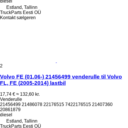
diesel
Estland, Tallinn
TruckParts Eesti OÜ
Kontakt sælgeren
2
Volvo FE (01.06-) 21456499 venderulle til Volvo
FL, FE (2005-2014) lastbil
17,74 €
≈ 132,60 kr.
Venderulle
21456499 21486078 22176515 7422176515 21407360
20861879
diesel
Estland, Tallinn
TruckParts Eesti OÜ