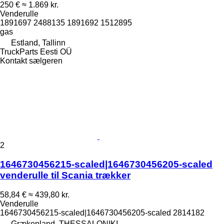
250 €
≈ 1.869 kr.
Venderulle
1891697 2488135 1891692 1512895
gas
Estland, Tallinn
TruckParts Eesti OÜ
Kontakt sælgeren
2
1646730456215-scaled|1646730456205-scaled
venderulle til Scania trækker
58,84 €
≈ 439,80 kr.
Venderulle
1646730456215-scaled|1646730456205-scaled 2814182
Grækenland, THESSALONIKI