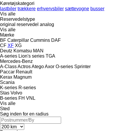
Køretøjskategori
lastbiler
trækkere
erhvervsbiler
sættevogne
busser
Vis alle
Reservedelstype
original reservedel
analog
Vis alle
Mærke
BF
Caterpillar
Cummins
DAF
CF
XF
XG
Deutz
Komatsu
MAN
A-series
Lion's series
TGA
Mercedes-Benz
A-Class
Actros
Atego
Axor
O-series
Sprinter
Paccar
Renault
Kerax
Magnum
Scania
K-series
R-series
Stas
Volvo
B-series
FH
VNL
Vis alle
Sted
Søg inden for en radius