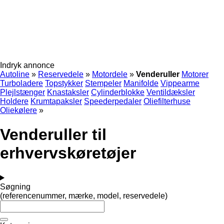
Indryk annonce
Autoline
»
Reservedele
»
Motordele
»
Venderuller
Motorer
Turboladere
Topstykker
Stempeler
Manifolde
Vippearme
Plejlstænger
Knastaksler
Cylinderblokke
Ventildæksler
Holdere
Krumtapaksler
Speederpedaler
Oliefilterhuse
Oliekølere
»
Venderuller til
erhvervskøretøjer
Søgning
(referencenummer, mærke, model, reservedele)