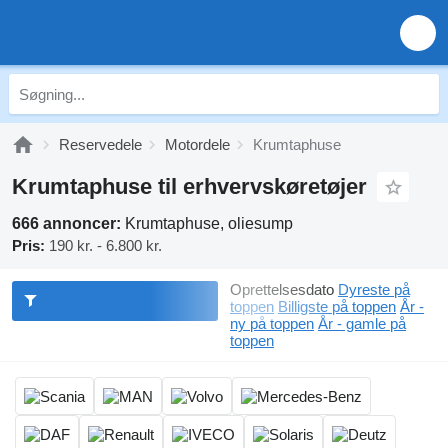
Reservedele
Motordele
Krumtaphuse
Krumtaphuse til erhvervskøretøjer
666 annoncer:
Krumtaphuse, oliesump
Pris:
190 kr. - 6.800 kr.
Oprettelsesdato
Dyreste på
toppen
Billigste på toppen
År -
ny på toppen
År - gamle på
toppen