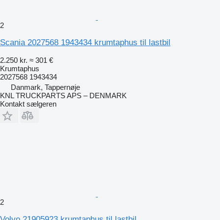
2
Scania 2027568 1943434 krumtaphus til lastbil
2.250 kr.
≈ 301 €
Krumtaphus
2027568 1943434
Danmark, Tappernøje
KNL TRUCKPARTS APS – DENMARK
Kontakt sælgeren
2
Volvo 21905923 krumtaphus til lastbil