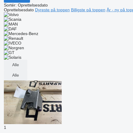
Sortér
:
Oprettelsesdato
Oprettelsesdato
Dyreste på toppen
Billigste på toppen
År - ny på to
Alle
Alle
1