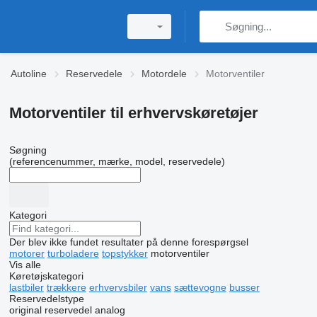
Autoline
Reservedele
Motordele
Motorventiler
Motorventiler til erhvervskøretøjer
Søgning
(referencenummer, mærke, model, reservedele)
Kategori
Der blev ikke fundet resultater på denne forespørgsel
motorer
turboladere
topstykker
motorventiler
Vis alle
Køretøjskategori
lastbiler
trækkere
erhvervsbiler
vans
sættevogne
busser
Reservedelstype
original reservedel
analog