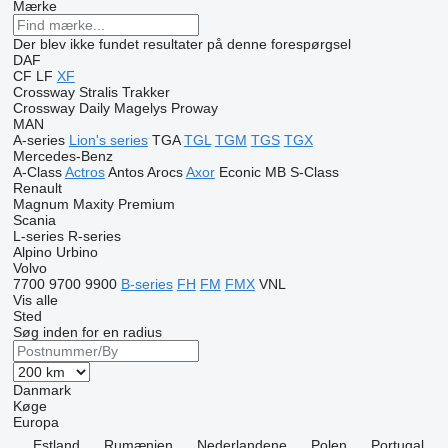
Mærke
Der blev ikke fundet resultater på denne forespørgsel
DAF
CF
LF
XF
Crossway
Stralis
Trakker
Crossway
Daily
Magelys
Proway
MAN
A-series
Lion's series
TGA
TGL
TGM
TGS
TGX
Mercedes-Benz
A-Class
Actros
Antos
Arocs
Axor
Econic
MB
S-Class
Renault
Magnum
Maxity
Premium
Scania
L-series
R-series
Alpino
Urbino
Volvo
7700
9700
9900
B-series
FH
FM
FMX
VNL
Vis alle
Sted
Søg inden for en radius
Danmark
Køge
Europa
Estland
Rumænien
Nederlandene
Polen
Portugal