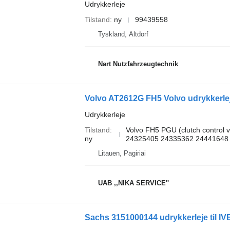
Udrykkerleje
Tilstand
ny
99439558
Tyskland, Altdorf
Nart Nutzfahrzeugtechnik
Volvo AT2612G FH5 Volvo udrykkerleje
Udrykkerleje
Tilstand
Volvo FH5 PGU (clutch control
ny
24325405 24335362 24441648
Litauen, Pagiriai
UAB ,,NIKA SERVICE''
Sachs 3151000144 udrykkerleje til IV