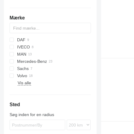
Mærke
DAF
X-Series
IVECO
CF
Ducato
MAN
XF
EuroCargo
Mercedes-Benz
S-Way
TGA
Sachs
Stralis
TGL
A-Class
Canter
X-Trail
Volvo
TGM
Actros
Vis alle
TGS
Antos
B-series
TGX
Arocs
FH
Atego
VNL
Sted
MB
Søg inden for en radius