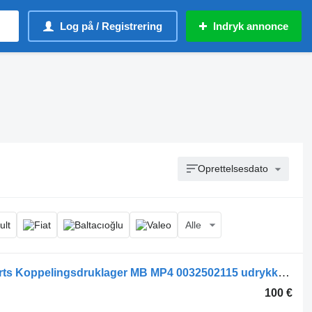
Log på / Registrering
Indryk annonce
Oprettelsesdato
Alle
Mercedes-Benz Gearbox & Clutch Parts Koppelingsdruklager MB MP4 0032502115 udrykkerleje til lastbil
100 €