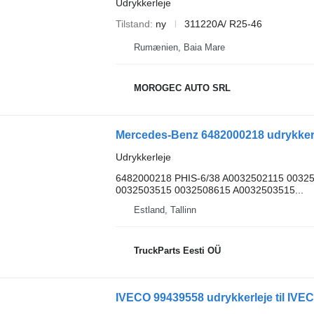
Udrykkerleje
Tilstand
ny
311220A/ R25-46
Rumænien, Baia Mare
MOROGEC AUTO SRL
Udrykkerleje
6482000218 PHIS-6/38 A0032502115 0032
0032503515 0032508615 A0032503515...
Estland, Tallinn
TruckParts Eesti OÜ
IVECO 99439558 udrykkerleje til IVECO