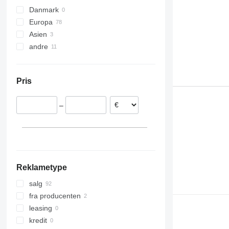
Danmark
Europa
Asien
Rumænien
andre
Tyskland
Tyrkiet
Nederlandene
Usbekistan
Ukraine
Estland
Pris
Belgien
Litauen
–
Polen
Portugal
Vis alle
Reklametype
salg
fra producenten
leasing
kredit