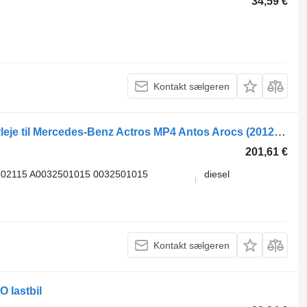
34,59 €
Kontakt sælgeren
Mercedes-Benz 6482000218 udrykkerleje til Mercedes-Benz Actros MP4 Antos Arocs (2012-) trækker
201,61 €
502115 A0032501015 0032501015
diesel
Kontakt sælgeren
 lastbil