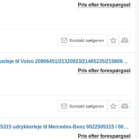
Pris efter forespørgsel
Kontakt sælgeren
Rulment de Eliberare Ambreiaj udrykkerleje til Volvo 20806451/21320923/21465235/21580956/22429963/85003685/85013166/22809232/23417523/7421580956/7421580968/85020472 lastbil
Pris efter forespørgsel
Kontakt sælgeren
Rulment de eliberare ambreiaj 0022505315 udrykkerleje til Mercedes-Benz 0022505315 / 002255715 / A0022505315 lastbil
Pris efter forespørgsel