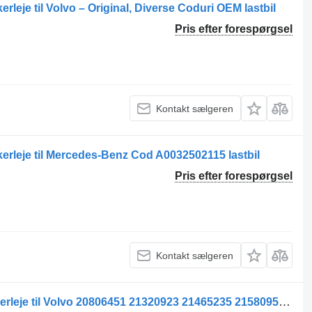
rleje til Volvo – Original, Diverse Coduri OEM lastbil
Pris efter forespørgsel
Kontakt sælgeren
erleje til Mercedes-Benz Cod A0032502115 lastbil
Pris efter forespørgsel
Kontakt sælgeren
Rulment de eliberare ambreiaj udrykkerleje til Volvo 20806451 21320923 21465235 21580956 22429963 85003685 85013166 22809232 23417523 7421580956 7421580968 85020472 lastbil