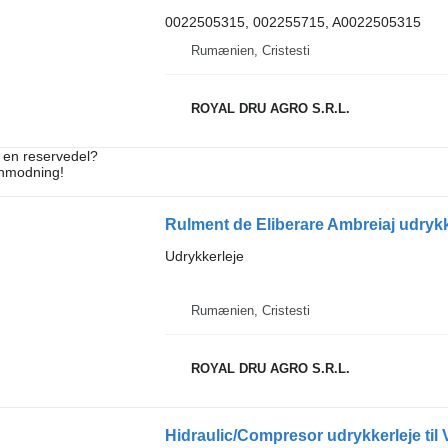
0022505315, 002255715, A0022505315
Rumænien, Cristesti
ROYAL DRU AGRO S.R.L.
e en reservedel?
anmodning!
Rulment de Eliberare Ambreiaj udrykker
Udrykkerleje
Rumænien, Cristesti
ROYAL DRU AGRO S.R.L.
Hidraulic/Compresor udrykkerleje til V