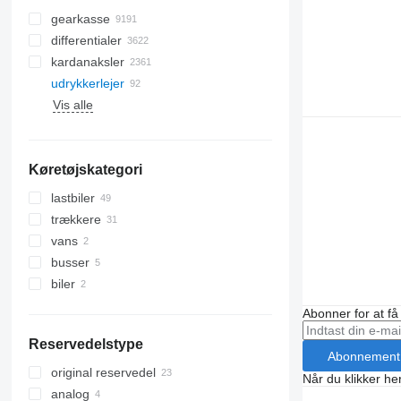
gearkasse
differentialer
kardanaksler
udrykkerlejer
Vis alle
Køretøjskategori
lastbiler
trækkere
vans
busser
biler
Abonner for at f
Reservedelstype
Abonnement
original reservedel
Når du klikker her
analog