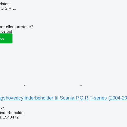
stesti
O S.R.L.
n
er eller køretøjer?
hos os!
nce
gshovedcylinderbeholder til Scania P,G,R,T-series (2004-2
kr.
inderbeholder
1 1549472