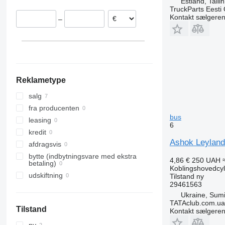
Estland, Talli
TruckParts Eesti
Kontakt sælgere
–
Reklametype
salg
fra producenten
bus
leasing
6
kredit
Ashok Leyland
afdragsvis
bytte (indbytningsvare med ekstra
4,86 €
250 UAH
betaling)
Koblingshovedcyl
udskiftning
Tilstand
ny
29461563
Ukraine, Sum
TATAclub.com.ua
Tilstand
Kontakt sælgere