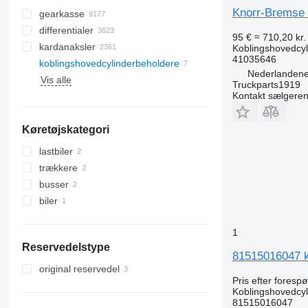
Knorr-Bremse 
gearkasse
differentialer
95 €
≈ 710,20 kr.
kardanaksler
Koblingshovedcyl
41035646
koblingshovedcylinderbeholdere
Nederlandene
Vis alle
Truckparts1919
Kontakt sælgere
Køretøjskategori
lastbiler
trækkere
busser
biler
1
Reservedelstype
81515016047 ko
original reservedel
Pris efter foresp
Koblingshovedcyl
81515016047