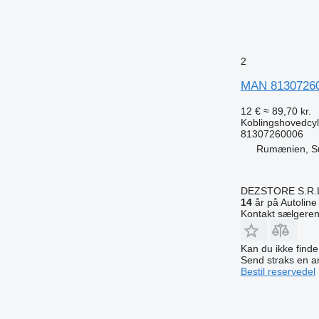
2
MAN 813072600
12 €
≈ 89,70 kr.
Koblingshovedcyl
81307260006
Rumænien, S
DEZSTORE S.R.
14
år på Autoline
Kontakt sælgere
Kan du ikke find
Send straks en 
Bestil reservedel