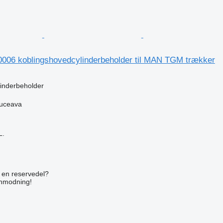
06 koblingshovedcylinderbeholder til MAN TGM trækker
inderbeholder
uceava
L.
n
e en reservedel?
anmodning!