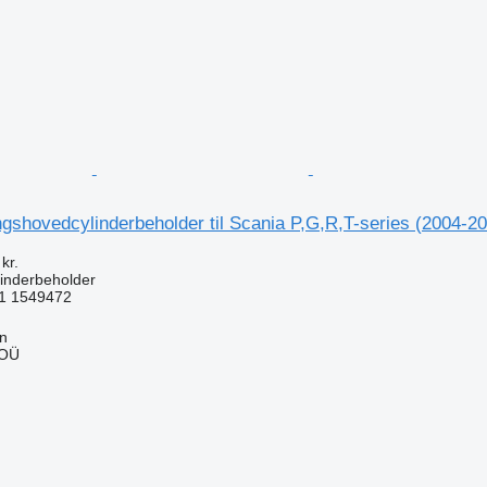
gshovedcylinderbeholder til Scania P,G,R,T-series (2004-2
kr.
inderbeholder
1 1549472
nn
 OÜ
n