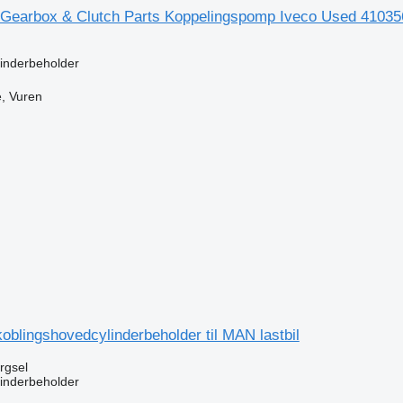
Gearbox & Clutch Parts Koppelingspomp Iveco Used 41035646
inderbeholder
, Vuren
n
blingshovedcylinderbeholder til MAN lastbil
ørgsel
inderbeholder