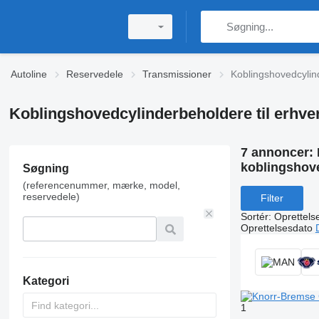
Autoline
Reservedele
Transmissioner
Koblingshovedcylin
Koblingshovedcylinderbeholdere til erhve
7 annoncer:
koblingshove
Søgning
(referencenummer, mærke, model,
reservedele)
Filter
Sortér
:
Oprettels
Oprettelsesdato
Kategori
1