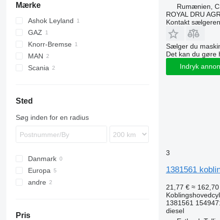
Mærke
Rumænien, Cri
ROYAL DRU AGR
Ashok Leyland
Kontakt sælgere
GAZ
Knorr-Bremse
Sælger du maskin
Det kan du gøre 
MAN
Indryk anno
Scania
TGM
Sted
Søg inden for en radius
3
Danmark
1381561 koblin
Europa
andre
Rumænien
21,77 €
≈ 162,70 
Estland
Ukraine
Koblingshovedcyl
1381561 154947
Nederlandene
diesel
Pris