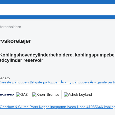
derbeholdere
rvskøretøjer
Koblingshovedcylinderbeholdere, koblingspumpebeho
dcylinder reservoir
esdato
Dyreste på toppen
Billigste på toppen
År - ny på toppen
År - gamle på 