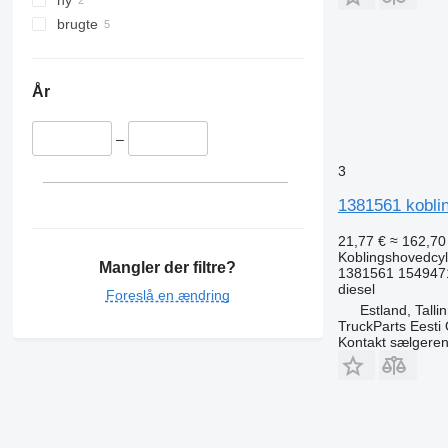
ny
brugte
År
–
3
1381561 koblin
21,77 €
≈ 162,70 
Koblingshovedcyl
Mangler der filtre?
1381561 154947
diesel
Foreslå en ændring
Estland, Talli
TruckParts Eesti
Kontakt sælgere