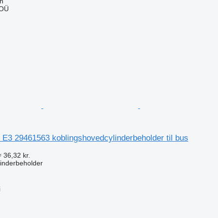
nn
 OÜ
n
 E3 29461563 koblingshovedcylinderbeholder til bus
≈ 36,32 kr.
inderbeholder
i
n