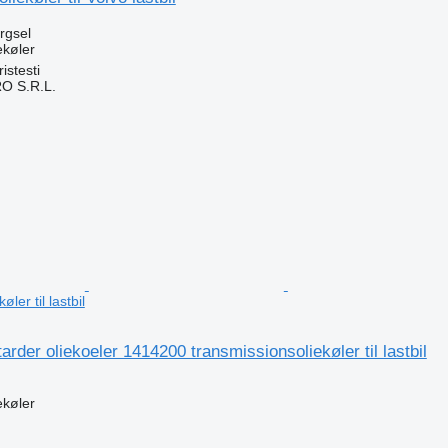
ørgsel
ekøler
stesti
O S.R.L.
n
ler til lastbil
arder oliekoeler 1414200 transmissionsoliekøler til lastbil
ekøler