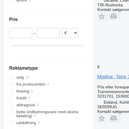
andre
Rumænien
Ukraine, Cher
TIR-Rozborka
Estland
Ukraine
Kontakt sælgere
Nederlandene
Pris
Litauen
Portugal
–
Polen
Tyskland
Belgien
6
Reklametype
Modine -Teinr 
salg
fra producenten
Pris efter foresp
leasing
Transmissionsoli
3231701. 15300
kredit
Estland, Koht
afdragsvis
SERDRUG
Kontakt sælgere
bytte (indbytningsvare med ekstra
betaling)
udskiftning