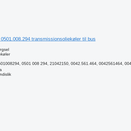
 0501.008.294 transmissionsoliekøler til bus
ørgsel
ekøler
501008294, 0501 008 294, 21042150, 0042.561.464, 0042561464, 004
a
dislik
n