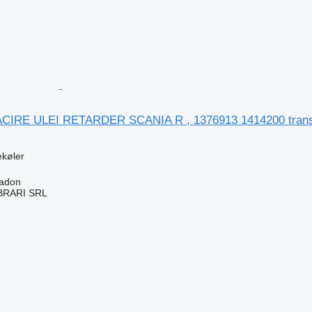
IRE ULEI RETARDER SCANIA R , 1376913 1414200 transm
ekøler
adon
RARI SRL
n