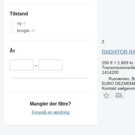
Tilstand
ny
brugte
2
År
RADIATOR RAC
250 €
≈ 1.869 kr.
–
Transmissionsoli
1414200
Rumænien, B
EURO DEZMEMB
Kontakt sælgere
Mangler der filtre?
Foreslå en ændring