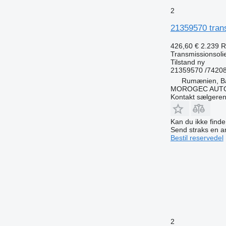
2
21359570 transm
426,60 €
2.239 
Transmissionsoli
Tilstand
ny
21359570 /7420
Rumænien, B
MOROGEC AUT
Kontakt sælgere
Kan du ikke find
Send straks en 
Bestil reservedel
2