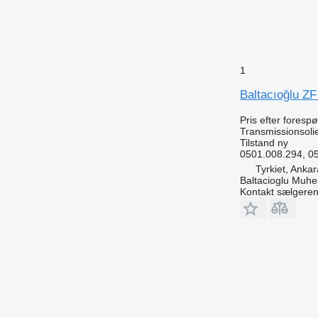
1
Baltacıoğlu ZF
Pris efter foresp
Transmissionsoli
Tilstand
ny
0501.008.294, 0
Tyrkiet, Ankar
Baltacioglu Muhen
Kontakt sælgere