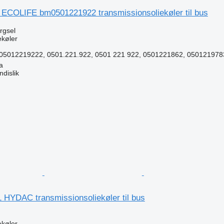
F ECOLIFE bm0501221922 transmissionsoliekøler til bus
ørgsel
ekøler
5012219222, 0501.221.922, 0501 221 922, 0501221862, 0501219783
a
dislik
n
 HYDAC transmissionsoliekøler til bus
ekøler