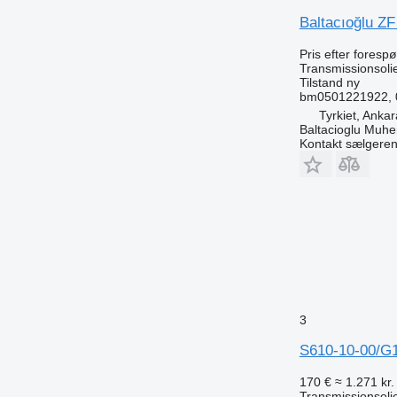
Baltacıoğlu Z
Pris efter foresp
Transmissionsoli
Tilstand
ny
bm0501221922, 0
Tyrkiet, Ankar
Baltacioglu Muhen
Kontakt sælgere
3
S610-10-00/G1
170 €
≈ 1.271 kr.
Transmissionsoli