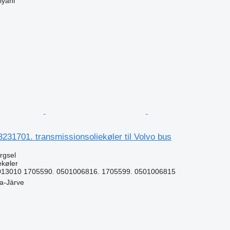
lyani
n
3231701. transmissionsoliekøler til Volvo bus
ørgsel
ekøler
013010 1705590. 0501006816. 1705599. 0501006815
la-Järve
n