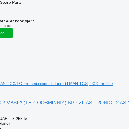
Spare Parts
n
er eller køretøjer?
hos os!
nce
N TGX/TG transmissionsoliekøler til MAN TGS, TGX trækker
 MASLA (TEPLOOBMINNIK) KPP ZF AS TRONIC 12 AS MAN
 UAH
≈ 3.255 kr.
ekøler