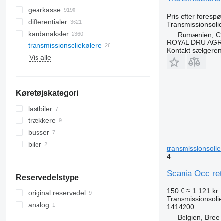
gearkasse
Pris efter foresp
differentialer
Transmissionsoli
kardanaksler
Rumænien, Cri
ROYAL DRU AGR
transmissionsoliekølere
Kontakt sælgere
Vis alle
Køretøjskategori
lastbiler
trækkere
busser
biler
transmissionsoliekø
4
Scania Occ ret
Reservedelstype
150 €
≈ 1.121 kr.
original reservedel
Transmissionsoli
analog
1414200
Belgien, Bree