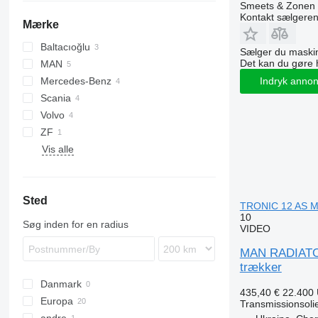
Smeets & Zonen 
Kontakt sælgere
Mærke
Baltacıoğlu
Q-series
Sælger du maskin
Det kan du gøre 
MAN
Mercedes-Benz
TGL
Indryk anno
Scania
TGM
Actros
Volvo
TGS
Antos
P-series
ZF
TGX
Arocs
R-series
FH
Vis alle
FMX
Sted
TRONIC 12 AS MA
10
Søg inden for en radius
VIDEO
MAN RADIATOR
trækker
Danmark
435,40 €
22.400
Europa
Transmissionsoli