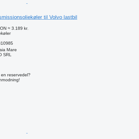
issionsoliekøler til Volvo lastbil
RON
≈ 3.189 kr.
ekøler
810985
aia Mare
O SRL
n
e en reservedel?
anmodning!