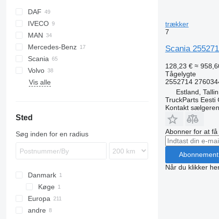
DAF
IVECO
CF
trækker
7
MAN
LF
Stralis
Mercedes-Benz
XF
Trakker
TGA
Scania 2552714
Scania
XG
TGL
Actros
Magnum
128,23 €
≈ 958,60
Volvo
TGM
Antos
Premium
R-series
Tågelygte
2552714 276034
Vis alle
TGS
Arocs
FH
Estland, Talli
TGX
Atego
FM
TruckParts Eesti
Axor
FMX
Kontakt sælgere
Sted
VNL
Abonner for at f
Søg inden for en radius
Abonnement
Når du klikker her
Danmark
Køge
Europa
andre
Estland