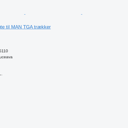
gte til MAN TGA trækker
6110
uceava
L.
n