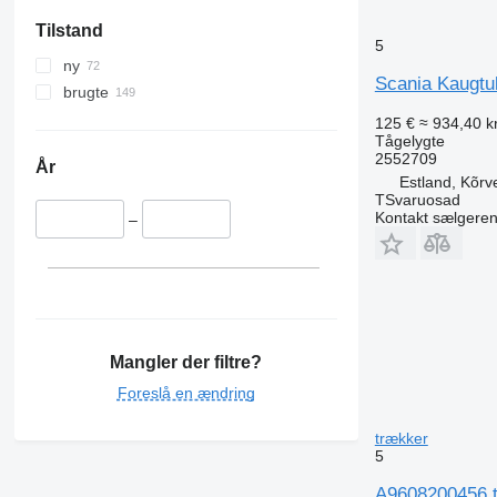
Tilstand
5
ny
Scania Kaugtul
brugte
125 €
≈ 934,40 kr
Tågelygte
2552709
År
Estland, Kõrv
TSvaruosad
Kontakt sælgere
–
Mangler der filtre?
Foreslå en ændring
trækker
5
A9608200456 t