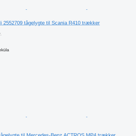
i 2552709 tågelygte til Scania R410 trækker
.
eküla
n
ågelygte til Mercedes-Benz ACTROS MP4 trækker