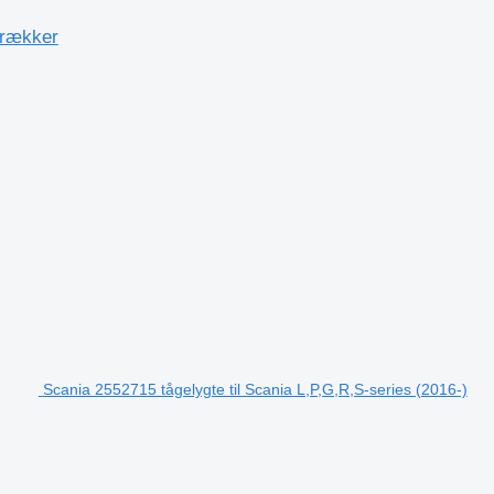
trækker
Scania 2552715 tågelygte til Scania L,P,G,R,S-series (2016-)