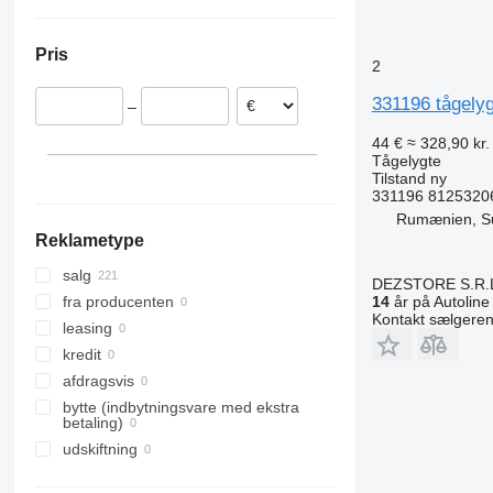
Rumænien
Ukraine
Polen
Pris
Nederlandene
2
Litauen
331196 tågely
–
Tyskland
Portugal
44 €
≈ 328,90 kr.
Tågelygte
Grækenland
Tilstand
ny
Vis alle
331196 8125320
Rumænien, S
Reklametype
salg
DEZSTORE S.R.
14
år på Autoline
fra producenten
Kontakt sælgere
leasing
kredit
afdragsvis
bytte (indbytningsvare med ekstra
betaling)
udskiftning