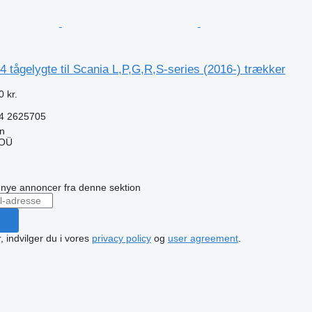
 tågelygte til Scania L,P,G,R,S-series (2016-) trækker
 kr.
4 2625705
nn
 OÜ
n
å nye annoncer fra denne sektion
, indvilger du i vores
privacy policy
og
user agreement
.