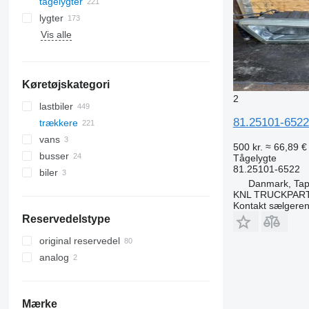
tågelygter
lygter
Vis alle
Køretøjskategori
2
lastbiler
81.25101-6522
trækkere
vans
500 kr.
≈ 66,89 €
busser
Tågelygte
81.25101-6522
biler
Danmark, Tap
KNL TRUCKPAR
Kontakt sælgere
Reservedelstype
original reservedel
analog
Mærke