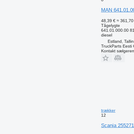
MAN 641.01.00
48,39 €
≈ 361,70 
Tågelygte
641.01.000.00 
diesel
Estland, Talli
TruckParts Eesti
Kontakt sælgere
trækker
12
Scania 2552715