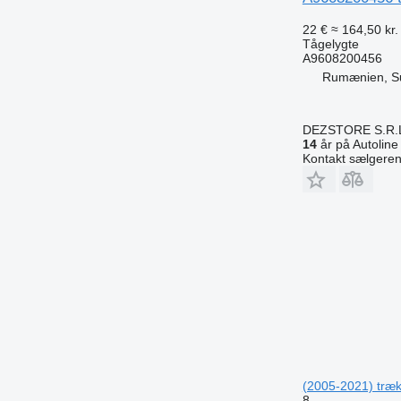
22 €
≈ 164,50 kr.
Tågelygte
A9608200456
Rumænien, S
DEZSTORE S.R.
14
år på Autoline
Kontakt sælgere
(2005-2021) træ
8