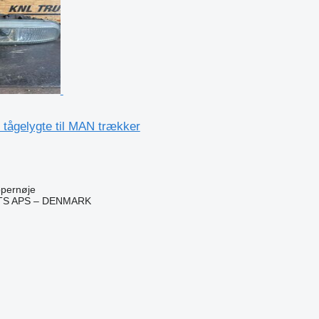
 tågelygte til MAN trækker
pernøje
TS APS – DENMARK
n