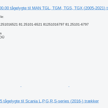
0.00 tågelygte til MAN TGL, TGM, TGS, TGX (2005-2021) 
kr.
81251016521 81.25101-6521 81251016797 81.25101-6797
nn
 OÜ
n
 tågelygte til Scania L,P,G,R,S-series (2016-) trækker