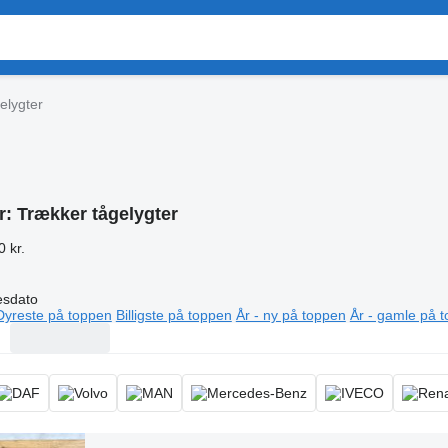
elygter
r:
Trækker tågelygter
0 kr.
esdato
Dyreste på toppen
Billigste på toppen
År - ny på toppen
År - gamle på 