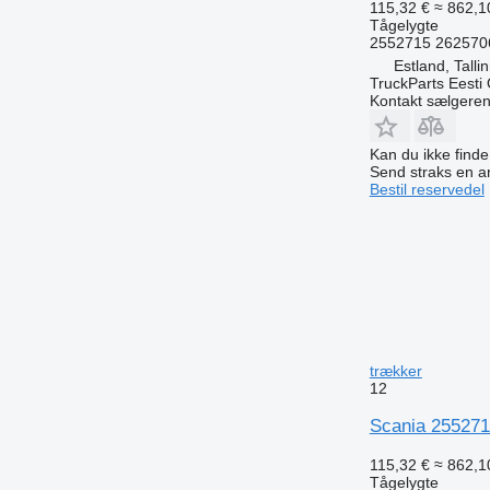
115,32 €
≈ 862,10
Tågelygte
2552715 262570
Estland, Talli
TruckParts Eesti
Kontakt sælgere
Kan du ikke find
Send straks en 
Bestil reservedel
trækker
12
Scania 2552714
115,32 €
≈ 862,10
Tågelygte