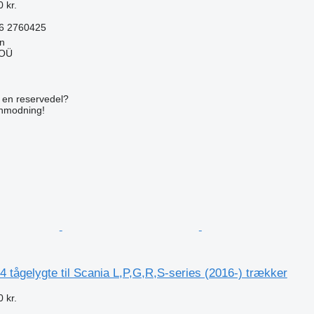
 kr.
6 2760425
nn
 OÜ
n
e en reservedel?
anmodning!
 tågelygte til Scania L,P,G,R,S-series (2016-) trækker
 kr.