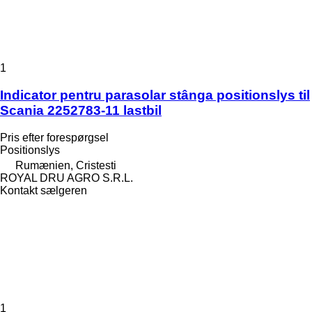
1
Indicator pentru parasolar stânga positionslys til
Scania 2252783-11 lastbil
Pris efter forespørgsel
Positionslys
Rumænien, Cristesti
ROYAL DRU AGRO S.R.L.
Kontakt sælgeren
1