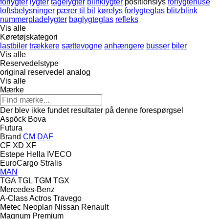
forlygter
lygter
tågelygter
blinklygter
positionslys
forlygtehuse
loftsbelysninger
pærer til bil
kørelys
forlygteglas
blitzblink
nummerpladelygter
baglygteglas
refleks
Vis alle
Køretøjskategori
lastbiler
trækkere
sættevogne
anhængere
busser
biler
Vis alle
Reservedelstype
original reservedel
analog
Vis alle
Mærke
Der blev ikke fundet resultater på denne forespørgsel
Aspöck
Bova
Futura
Brand
CM
DAF
CF
XD
XF
Estepe
Hella
IVECO
EuroCargo
Stralis
MAN
TGA
TGL
TGM
TGX
Mercedes-Benz
A-Class
Actros
Travego
Metec
Neoplan
Nissan
Renault
Magnum
Premium