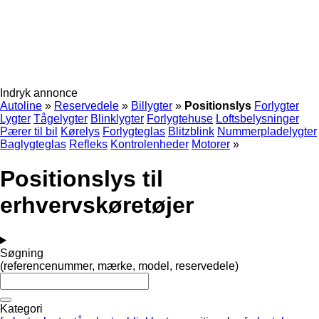
Indryk annonce
Autoline
»
Reservedele
»
Billygter
»
Positionslys
Forlygter
Lygter
Tågelygter
Blinklygter
Forlygtehuse
Loftsbelysninger
Pærer til bil
Kørelys
Forlygteglas
Blitzblink
Nummerpladelygter
Baglygteglas
Refleks
Kontrolenheder
Motorer
»
Positionslys til
erhvervskøretøjer
Søgning
(referencenummer, mærke, model, reservedele)
Kategori