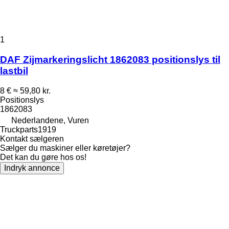
1
DAF Zijmarkeringslicht 1862083 positionslys til
lastbil
8 €
≈ 59,80 kr.
Positionslys
1862083
Nederlandene, Vuren
Truckparts1919
Kontakt sælgeren
Sælger du maskiner eller køretøjer?
Det kan du gøre hos os!
Indryk annonce