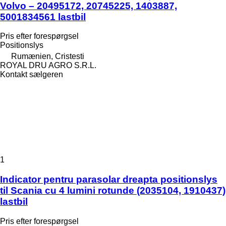
Volvo – 20495172, 20745225, 1403887,
5001834561 lastbil
Pris efter forespørgsel
Positionslys
Rumænien, Cristesti
ROYAL DRU AGRO S.R.L.
Kontakt sælgeren
1
Indicator pentru parasolar dreapta positionslys
til Scania cu 4 lumini rotunde (2035104, 1910437)
lastbil
Pris efter forespørgsel