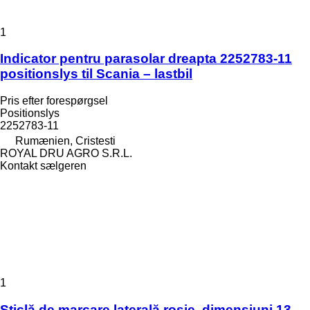
1
Indicator pentru parasolar dreapta 2252783-11
positionslys til Scania – lastbil
Pris efter forespørgsel
Positionslys
2252783-11
Rumænien, Cristesti
ROYAL DRU AGRO S.R.L.
Kontakt sælgeren
1
Sticlă de marcare laterală roșie, dimensiuni 13