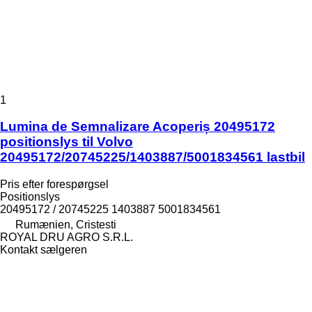
1
Lumina de Semnalizare Acoperiș 20495172
positionslys til Volvo
20495172/20745225/1403887/5001834561 lastbil
Pris efter forespørgsel
Positionslys
20495172 / 20745225 1403887 5001834561
Rumænien, Cristesti
ROYAL DRU AGRO S.R.L.
Kontakt sælgeren