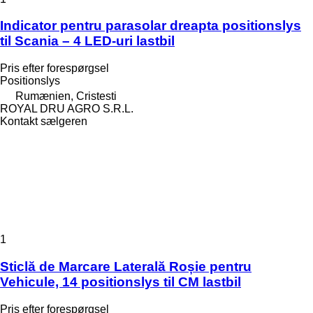
Indicator pentru parasolar dreapta positionslys
til Scania – 4 LED-uri lastbil
Pris efter forespørgsel
Positionslys
Rumænien, Cristesti
ROYAL DRU AGRO S.R.L.
Kontakt sælgeren
1
Sticlă de Marcare Laterală Roșie pentru
Vehicule, 14 positionslys til CM lastbil
Pris efter forespørgsel