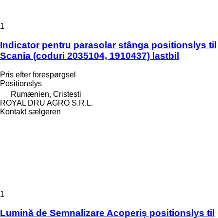
1
Indicator pentru parasolar stânga positionslys til
Scania (coduri 2035104, 1910437) lastbil
Pris efter forespørgsel
Positionslys
Rumænien, Cristesti
ROYAL DRU AGRO S.R.L.
Kontakt sælgeren
1
Lumină de Semnalizare Acoperiș positionslys til