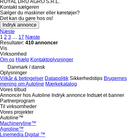
ROYAL DRU AGRO S.R.L.
Kontakt sælgeren
Sælger du maskiner eller køretøjer?
Det kan du gøre hos os!
Indryk annonce
Næste
1
2
3
…
17
Næste
Resultater:
410 annoncer
Vis
Virksomhed
Om os
Hjælp
Kontaktoplysninger
Danmark / dansk
Oplysninger
Vilkår & betingelser
Datapolitik
Sikkerhedstips
Brugernes
mening om Autoline
Mærkekatalog
Vores tilbud
Annoncer hos Autoline
Indryk annonce
Indsæt et banner
Partnerprogram
Til virksomheder
Vores projekter
Autoline™
Machineryline™
Agroline™
Linemedia Digital ™