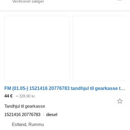
FM (01.05-) 1521416 20776783 tandhjul til gearkasse til Volvo FM7-FM12, FM, FMX (1998-2014) lastbil
44 €
≈ 328,90 kr.
Tandhjul til gearkasse
1521416 20776783
diesel
Estland, Rummu