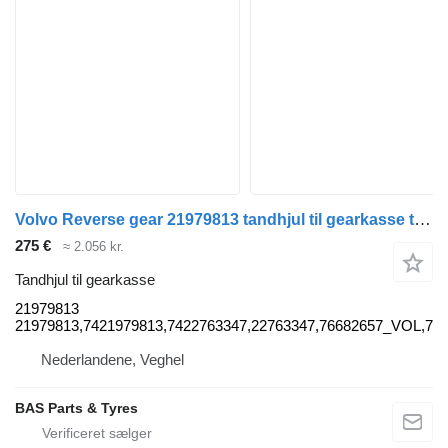
Volvo Reverse gear 21979813 tandhjul til gearkasse til Volvo lastbil
275 €
≈ 2.056 kr.
Tandhjul til gearkasse
21979813
21979813,7421979813,7422763347,22763347,76682657_VOL,76
Nederlandene, Veghel
BAS Parts & Tyres