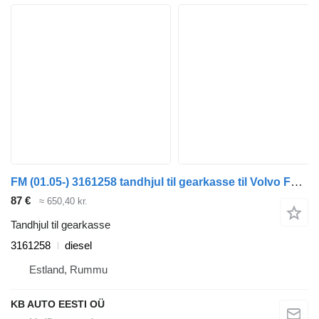
FM (01.05-) 3161258 tandhjul til gearkasse til Volvo FM7-FM12, FM, FMX (1998-2014) lastbil
87 €
≈ 650,40 kr.
Tandhjul til gearkasse
3161258
diesel
Estland, Rummu
KB AUTO EESTI OÜ