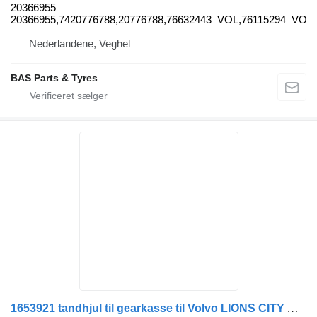
20366955
20366955,7420776788,20776788,76632443_VOL,76115294_VOL,1
Nederlandene, Veghel
BAS Parts & Tyres
1653921 tandhjul til gearkasse til Volvo LIONS CITY A23 lastbil