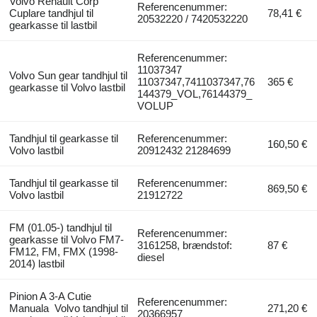
Volvo Renault Corp
Referencenummer:
Cuplare tandhjul til
78,41 €
20532220 / 7420532220
gearkasse til lastbil
Referencenummer:
11037347
Volvo Sun gear tandhjul til
11037347,7411037347,76
365 €
gearkasse til Volvo lastbil
144379_VOL,76144379_
VOLUP
Tandhjul til gearkasse til
Referencenummer:
160,50 €
Volvo lastbil
20912432 21284699
Tandhjul til gearkasse til
Referencenummer:
869,50 €
Volvo lastbil
21912722
FM (01.05-) tandhjul til
Referencenummer:
gearkasse til Volvo FM7-
3161258, brændstof:
87 €
FM12, FM, FMX (1998-
diesel
2014) lastbil
Pinion A 3-A Cutie
Referencenummer:
Manuala Volvo tandhjul til
271,20 €
20366957