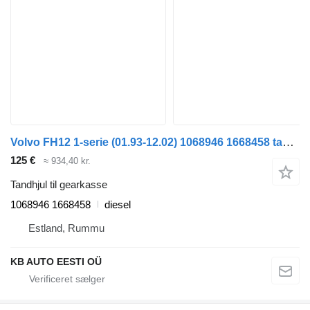
Volvo FH12 1-serie (01.93-12.02) 1068946 1668458 tandhjul til gearkasse til Volvo FH12, FH16, NH12, FH, VNL780 (1993-2014) lastbil
125 €
≈ 934,40 kr.
Tandhjul til gearkasse
1068946 1668458
diesel
Estland, Rummu
KB AUTO EESTI OÜ