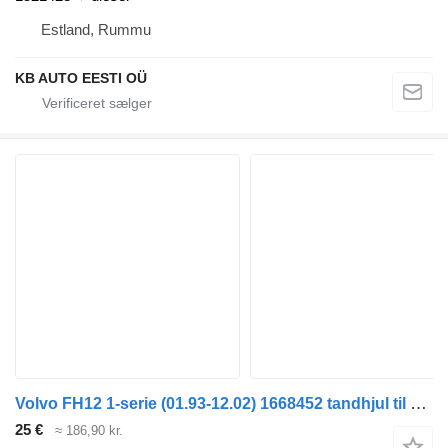
Estland, Rummu
KB AUTO EESTI OÜ
Volvo FH12 1-serie (01.93-12.02) 1668452 tandhjul til gearkasse til Volvo FH12, FH16, NH12, FH, VNL780 (1993-2014) lastbil
25 €
≈ 186,90 kr.