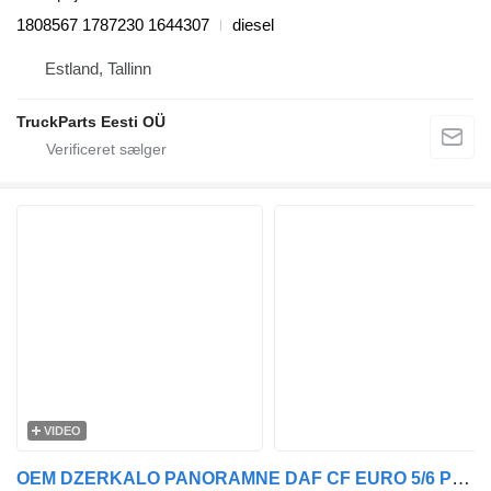
1808567 1787230 1644307
diesel
Estland, Tallinn
TruckParts Eesti OÜ
VIDEO
OEM DZERKALO PANORAMNE DAF CF EURO 5/6 PRAV. 1952146 sidespejl til DAF Rogue, CF trækker