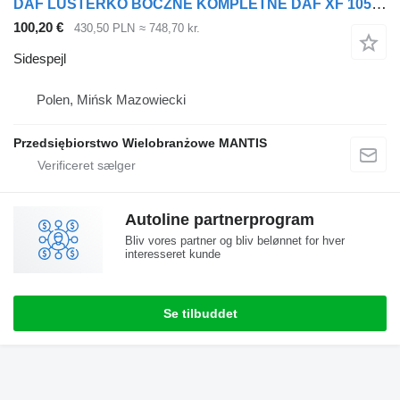
DAF LUSTERKO BOCZNE KOMPLETNE DAF XF 105 EURO 5 PRAWE DUŻY WYBÓR sidespejl til trækker
100,20 €
430,50 PLN
≈ 748,70 kr.
Sidespejl
Polen, Mińsk Mazowiecki
Przedsiębiorstwo Wielobranżowe MANTIS
Autoline partnerprogram
Bliv vores partner og bliv belønnet for hver
interesseret kunde
Se tilbuddet