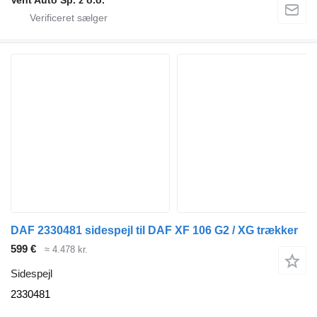
Vent Auto Sp. z o.o.
DAF 2330481 sidespejl til DAF XF 106 G2 / XG trækker
599 €
≈ 4.478 kr.
Sidespejl
2330481