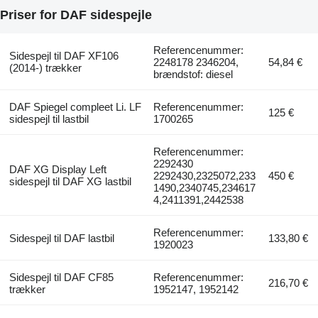
Priser for DAF sidespejle
Referencenummer:
Sidespejl til DAF XF106
2248178 2346204,
54,84 €
(2014-) trækker
brændstof: diesel
DAF Spiegel compleet Li. LF
Referencenummer:
125 €
sidespejl til lastbil
1700265
Referencenummer:
2292430
DAF XG Display Left
2292430,2325072,233
450 €
sidespejl til DAF XG lastbil
1490,2340745,234617
4,2411391,2442538
Referencenummer:
Sidespejl til DAF lastbil
133,80 €
1920023
Sidespejl til DAF CF85
Referencenummer:
216,70 €
trækker
1952147, 1952142