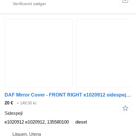
DAF Mirror Cover - FRONT RIGHT e1020912 sidespejl til DAF 45 lastbil
20 €
≈ 149,50 kr.
Sidespejl
e1020912 e1020912, 135580100
diesel
Litauen, Utena