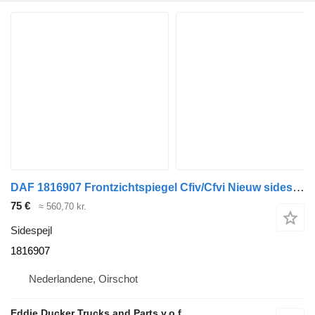
DAF 1816907 Frontzichtspiegel Cfiv/Cfvi Nieuw sidespejl til DAF CFIV / CFVI lastbil
75 €
≈ 560,70 kr.
Sidespejl
1816907
Nederlandene, Oirschot
Eddie Ducker Trucks and Parts v.o.f.