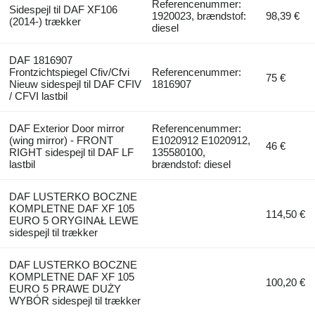
Referencenummer:
Sidespejl til DAF XF106
1920023, brændstof:
98,39 €
(2014-) trækker
diesel
DAF 1816907
Frontzichtspiegel Cfiv/Cfvi
Referencenummer:
75 €
Nieuw sidespejl til DAF CFIV
1816907
/ CFVI lastbil
DAF Exterior Door mirror
Referencenummer:
(wing mirror) - FRONT
E1020912 E1020912,
46 €
RIGHT sidespejl til DAF LF
135580100,
lastbil
brændstof: diesel
DAF LUSTERKO BOCZNE
KOMPLETNE DAF XF 105
114,50 €
EURO 5 ORYGINAŁ LEWE
sidespejl til trækker
DAF LUSTERKO BOCZNE
KOMPLETNE DAF XF 105
100,20 €
EURO 5 PRAWE DUŻY
WYBÓR sidespejl til trækker