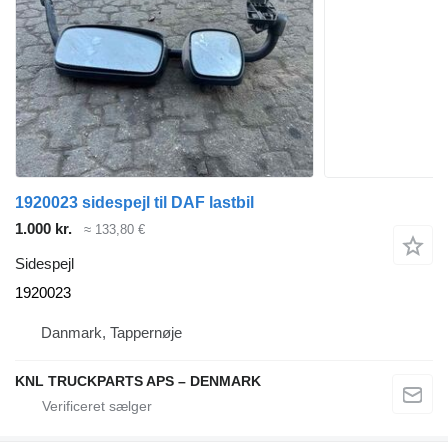
1920023 sidespejl til DAF lastbil
1.000 kr.
≈ 133,80 €
Sidespejl
1920023
Danmark, Tappernøje
KNL TRUCKPARTS APS – DENMARK