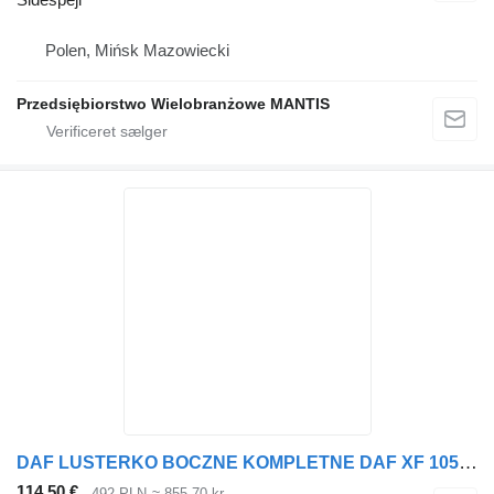
Polen, Mińsk Mazowiecki
Przedsiębiorstwo Wielobranżowe MANTIS
DAF LUSTERKO BOCZNE KOMPLETNE DAF XF 105 EURO 5 ORYGINAŁ LEWE sidespejl til trækker
114,50 €
492 PLN
≈ 855,70 kr.