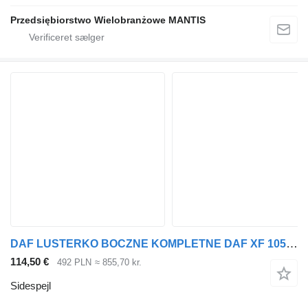
Przedsiębiorstwo Wielobranżowe MANTIS
DAF LUSTERKO BOCZNE KOMPLETNE DAF XF 105 EURO 5 ORYGINAŁ LEWE DUŻY W sidespejl til trækker
114,50 €
492 PLN
≈ 855,70 kr.
Sidespejl