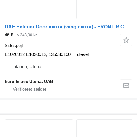
DAF Exterior Door mirror (wing mirror) - FRONT RIGHT E1020912 sidespejl til DAF LF lastbil
46 €
≈ 343,90 kr.
Sidespejl
E1020912 E1020912, 135580100
diesel
Litauen, Utena
Euro Impex Utena, UAB