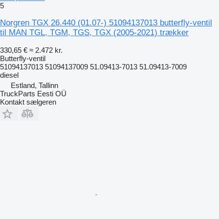
5
Norgren TGX 26.440 (01.07-) 51094137013 butterfly-ventil
til MAN TGL, TGM, TGS, TGX (2005-2021) trækker
330,65 €
≈ 2.472 kr.
Butterfly-ventil
51094137013 51094137009 51.09413-7013 51.09413-7009
diesel
Estland, Tallinn
TruckParts Eesti OÜ
Kontakt sælgeren