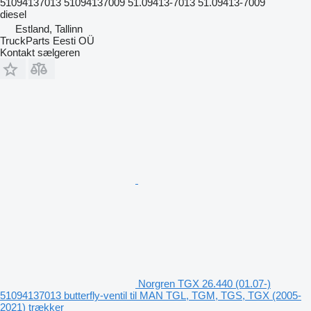
51094137013 51094137009 51.09413-7013 51.09413-7009
diesel
Estland, Tallinn
TruckParts Eesti OÜ
Kontakt sælgeren
Norgren TGX 26.440 (01.07-)
51094137013 butterfly-ventil til MAN TGL, TGM, TGS, TGX (2005-
2021) trækker