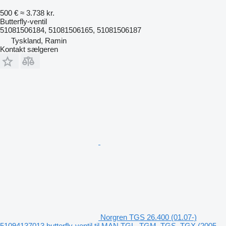
500 €
≈ 3.738 kr.
Butterfly-ventil
51081506184, 51081506165, 51081506187
Tyskland, Ramin
Kontakt sælgeren
Norgren TGS 26.400 (01.07-)
51094137013 butterfly-ventil til MAN TGL, TGM, TGS, TGX (2005-