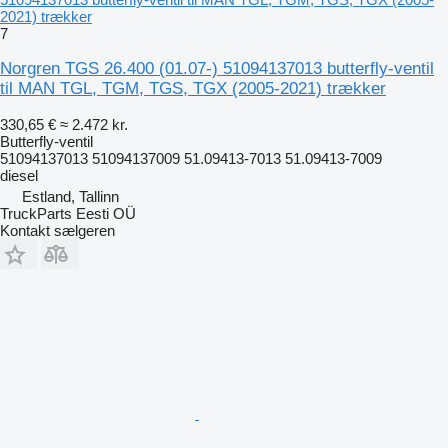
2021) trækker
7
Norgren TGS 26.400 (01.07-) 51094137013 butterfly-ventil
til MAN TGL, TGM, TGS, TGX (2005-2021) trækker
330,65 €
≈ 2.472 kr.
Butterfly-ventil
51094137013 51094137009 51.09413-7013 51.09413-7009
diesel
Estland, Tallinn
TruckParts Eesti OÜ
Kontakt sælgeren