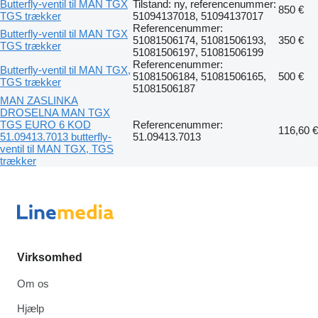
Butterfly-ventil til MAN TGX
Tilstand: ny, referencenummer:
850 €
TGS trækker
51094137018, 51094137017
Referencenummer:
Butterfly-ventil til MAN TGX
51081506174, 51081506193,
350 €
TGS trækker
51081506197, 51081506199
Referencenummer:
Butterfly-ventil til MAN TGX,
51081506184, 51081506165,
500 €
TGS trækker
51081506187
MAN ZASLINKA
DROSELNA MAN TGX
TGS EURO 6 KOD
Referencenummer:
116,60 €
51.09413.7013 butterfly-
51.09413.7013
ventil til MAN TGX, TGS
trækker
Virksomhed
Om os
Hjælp