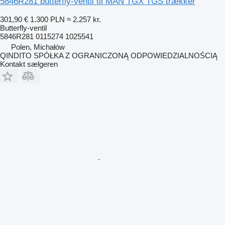
5846R281 butterfly-ventil til MAN TGX TGS trækker
301,90 €
1.300 PLN
≈ 2.257 kr.
Butterfly-ventil
5846R281 0115274 1025541
Polen, Michałów
QINDITO SPÓŁKA Z OGRANICZONĄ ODPOWIEDZIALNOŚCIĄ
Kontakt sælgeren