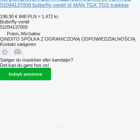
51094137009 butterfly-ventil til MAN TGX TGS trækker
196,90 €
848 PLN
≈ 1.472 kr.
Butterfly-ventil
51094137009
Polen, Michałów
QINDITO SPÓŁKA Z OGRANICZONĄ ODPOWIEDZIALNOŚCIĄ
Kontakt sælgeren
Sælger du maskiner eller køretøjer?
Det kan du gøre hos os!
Indryk annonce