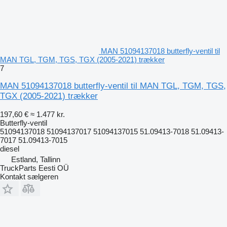
MAN 51094137018 butterfly-ventil til
MAN TGL, TGM, TGS, TGX (2005-2021) trækker
7
MAN 51094137018 butterfly-ventil til MAN TGL, TGM, TGS,
TGX (2005-2021) trækker
197,60 €
≈ 1.477 kr.
Butterfly-ventil
51094137018 51094137017 51094137015 51.09413-7018 51.09413-
7017 51.09413-7015
diesel
Estland, Tallinn
TruckParts Eesti OÜ
Kontakt sælgeren