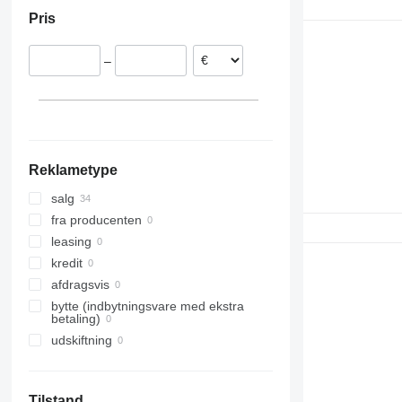
Polen
Pris
Tyskland
Belgien
–
Estland
Rumænien
Portugal
Litauen
Vis alle
Reklametype
salg
fra producenten
leasing
kredit
afdragsvis
bytte (indbytningsvare med ekstra
betaling)
udskiftning
Tilstand