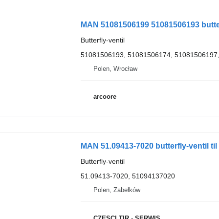
MAN 51081506199 51081506193 butterfly
Butterfly-ventil
51081506193; 51081506174; 51081506197;
Polen, Wrocław
arcoore
MAN 51.09413-7020 butterfly-ventil til 
Butterfly-ventil
51.09413-7020, 51094137020
Polen, Zabełków
CZESCI TIR - SERWIS