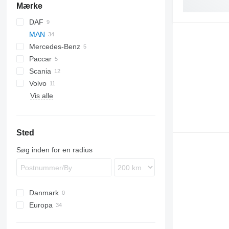
Mærke
DAF
MAN
CF
EuroCargo
Mercedes-Benz
XD
TGA
Paccar
XF
TGL
Actros
Scania
XG
TGM
Antos
Volvo
TGS
Arocs
Vis alle
TGX
Atego
B-series
FH
TGX 18.440
FL
Sted
FMX
VNL
Søg inden for en radius
Danmark
Europa
Nederlandene