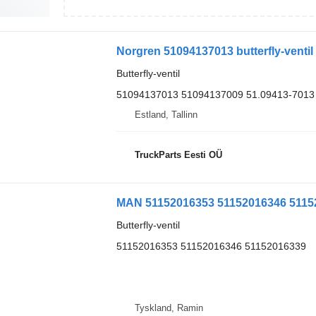
Norgren 51094137013 butterfly-ventil
Butterfly-ventil
51094137013 51094137009 51.09413-7013
Estland, Tallinn
TruckParts Eesti OÜ
MAN 51152016353 51152016346 5115201
Butterfly-ventil
51152016353 51152016346 51152016339
Tyskland, Ramin