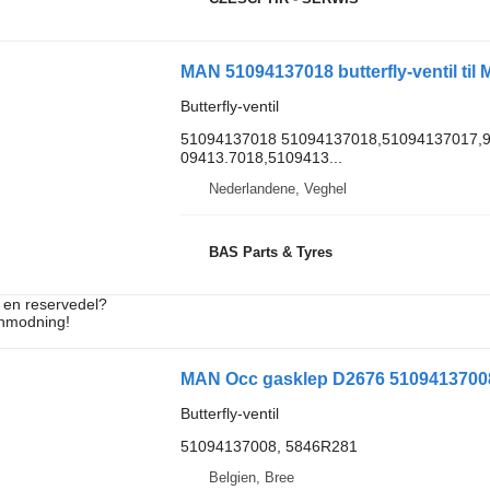
MAN 51094137018 butterfly-ventil til 
Butterfly-ventil
51094137018 51094137018,51094137017,9
09413.7018,5109413...
Nederlandene, Veghel
BAS Parts & Tyres
e en reservedel?
anmodning!
MAN Occ gasklep D2676 51094137008 but
Butterfly-ventil
51094137008, 5846R281
Belgien, Bree