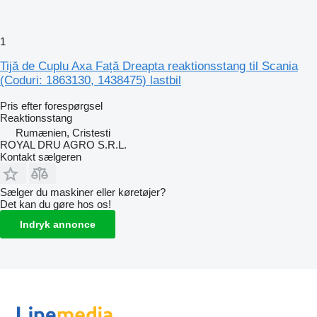
1
Tijă de Cuplu Axa Față Dreapta reaktionsstang til Scania
(Coduri: 1863130, 1438475) lastbil
Pris efter forespørgsel
Reaktionsstang
Rumænien, Cristesti
ROYAL DRU AGRO S.R.L.
Kontakt sælgeren
Sælger du maskiner eller køretøjer?
Det kan du gøre hos os!
Indryk annonce