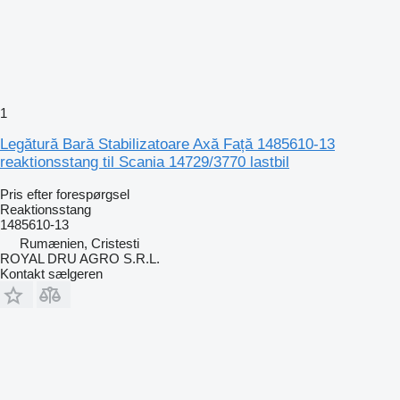
1
Legătură Bară Stabilizatoare Axă Față 1485610-13
reaktionsstang til Scania 14729/3770 lastbil
Pris efter forespørgsel
Reaktionsstang
1485610-13
Rumænien, Cristesti
ROYAL DRU AGRO S.R.L.
Kontakt sælgeren