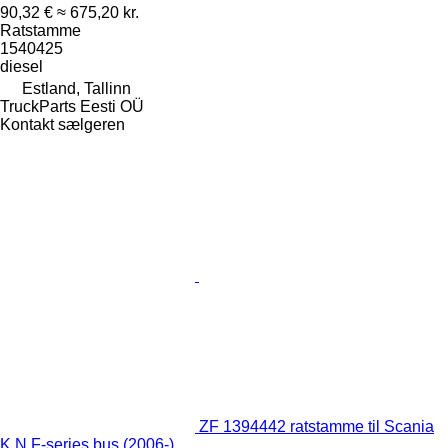
90,32 €
≈ 675,20 kr.
Ratstamme
1540425
diesel
Estland, Tallinn
TruckParts Eesti OÜ
Kontakt sælgeren
ZF 1394442 ratstamme til Scania
K,N,F-series bus (2006-)