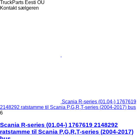
TruckParts Eesti OÜ
Kontakt sælgeren
Scania R-series (01.04-) 1767619
2148292 ratstamme til Scania P,G,R,T-series (2004-2017) bus
6
Scania R-series (01.04-) 1767619 2148292
ratstamme til Scania P,G,R,T-series (2004-2017)
bus