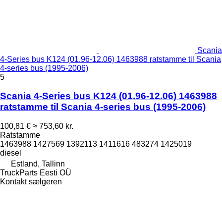
Scania
4-Series bus K124 (01.96-12.06) 1463988 ratstamme til Scania
4-series bus (1995-2006)
5
Scania 4-Series bus K124 (01.96-12.06) 1463988
ratstamme til Scania 4-series bus (1995-2006)
100,81 €
≈ 753,60 kr.
Ratstamme
1463988 1427569 1392113 1411616 483274 1425019
diesel
Estland, Tallinn
TruckParts Eesti OÜ
Kontakt sælgeren