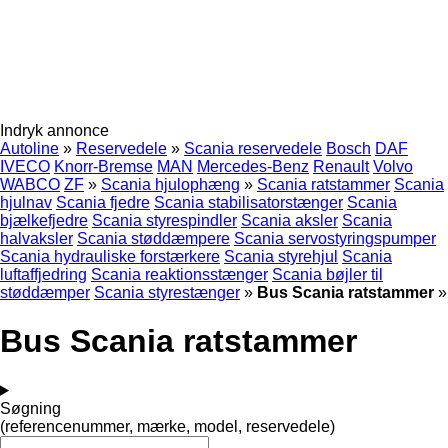
Indryk annonce
Autoline
»
Reservedele
»
Scania reservedele
Bosch
DAF
IVECO
Knorr-Bremse
MAN
Mercedes-Benz
Renault
Volvo
WABCO
ZF
»
Scania hjulophæng
»
Scania ratstammer
Scania
hjulnav
Scania fjedre
Scania stabilisatorstænger
Scania
bjælkefjedre
Scania styrespindler
Scania aksler
Scania
halvaksler
Scania støddæmpere
Scania servostyringspumper
Scania hydrauliske forstærkere
Scania styrehjul
Scania
luftaffjedring
Scania reaktionsstænger
Scania bøjler til
støddæmper
Scania styrestænger
»
Bus Scania ratstammer
»
Bus Scania ratstammer
Søgning
(referencenummer, mærke, model, reservedele)