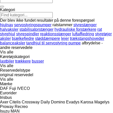
Kategori
Der blev ikke fundet resultater på denne forespørgsel
hjulnav
servostyringspumper
ratstammer
styrestænger
halvaksler
stabilisatorstænger
hydrauliske forstærkere
rat
styrehjul
styrespindler
reaktionsstænger
luftaffjedring
styretøjer
aksler
bjælkefjedre
støddæmpere
lejer
trækstangshoveder
balanceaksler
tandhjul til servostyring pumpe
afbrydelse -
andre reservedele
Vis alle
Køretøjskategori
lastbiler
trækkere
busser
Vis alle
Reservedelstype
original reservedel
Vis alle
Mærke
DAF
Fuji
IVECO
Eurorider
Irisbus
Axer
Citelis
Crossway
Daily
Domino
Evadys
Karosa
Magelys
Proway
Recreo
Isuzu
MAN