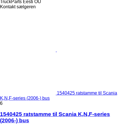
TruckParts Eesti OÜ
Kontakt sælgeren
1540425 ratstamme til Scania
K,N,F-series (2006-) bus
6
1540425 ratstamme til Scania K,N,F-series
(2006-) bus