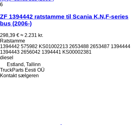
6
ZF 1394442 ratstamme til Scania K,N,F-series
bus (2006-)
298,39 €
≈ 2.231 kr.
Ratstamme
1394442 575982 KS01002213 2653488 2653487 1394444
1394443 2656042 1394441 KS00002381
diesel
Estland, Tallinn
TruckParts Eesti OÜ
Kontakt sælgeren