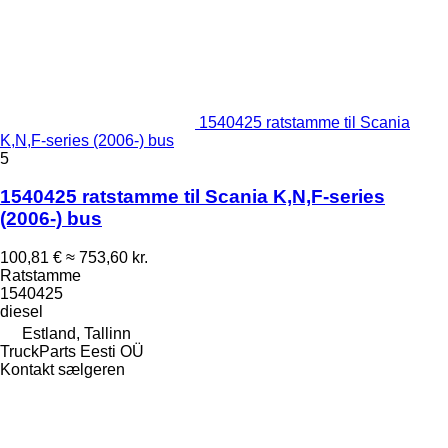
1540425 ratstamme til Scania
K,N,F-series (2006-) bus
5
1540425 ratstamme til Scania K,N,F-series
(2006-) bus
100,81 €
≈ 753,60 kr.
Ratstamme
1540425
diesel
Estland, Tallinn
TruckParts Eesti OÜ
Kontakt sælgeren