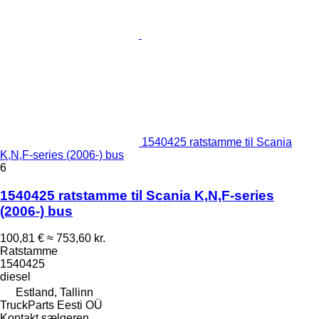
1540425 ratstamme til Scania
K,N,F-series (2006-) bus
6
1540425 ratstamme til Scania K,N,F-series
(2006-) bus
100,81 €
≈ 753,60 kr.
Ratstamme
1540425
diesel
Estland, Tallinn
TruckParts Eesti OÜ
Kontakt sælgeren