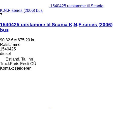
1540425 ratstamme til Scania
K,N,F-series (2006) bus
7
1540425 ratstamme til Scania K,N,F-series (2006)
bus
90,32 €
≈ 675,20 kr.
Ratstamme
1540425
diesel
Estland, Tallinn
TruckParts Eesti OÜ
Kontakt sælgeren