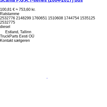
Scania P,G,R,T-series (2004-2017) bus
100,81 €
≈ 753,60 kr.
Ratstamme
2532776 2148299 1760651 1510608 1744754 1535125
2532775
diesel
Estland, Tallinn
TruckParts Eesti OÜ
Kontakt sælgeren