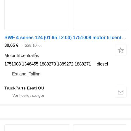
SWF 4-series 124 (01.95-12.04) 1751008 motor til centrallås til Scania 4-series (1995-2006) trækker
30,65 €
≈ 229,10 kr.
Motor til centrallås
1751008 1346455 1889273 1889272 1889271
diesel
Estland, Tallinn
TruckParts Eesti OÜ