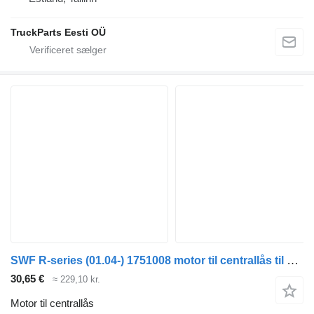
TruckParts Eesti OÜ
SWF R-series (01.04-) 1751008 motor til centrallås til Scania P,G,R,T-series (2004-2017) trækker
30,65 €
≈ 229,10 kr.
Motor til centrallås