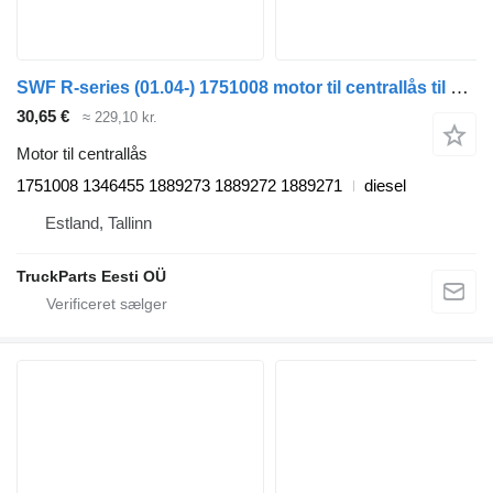
SWF R-series (01.04-) 1751008 motor til centrallås til Scania P,G,R,T-series (2004-2017) trækker
30,65 €
≈ 229,10 kr.
Motor til centrallås
1751008 1346455 1889273 1889272 1889271
diesel
Estland, Tallinn
TruckParts Eesti OÜ