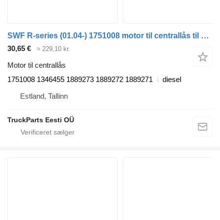
SWF R-series (01.04-) 1751008 motor til centrallås til Scania P,G,R,T-series (2004-2017) trækker
30,65 €
≈ 229,10 kr.
Motor til centrallås
1751008 1346455 1889273 1889272 1889271
diesel
Estland, Tallinn
TruckParts Eesti OÜ