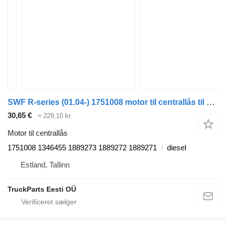
SWF R-series (01.04-) 1751008 motor til centrallås til Scania P,G,R,T-series (2004-2017) trækker
30,65 €
≈ 229,10 kr.
Motor til centrallås
1751008 1346455 1889273 1889272 1889271
diesel
Estland, Tallinn
TruckParts Eesti OÜ