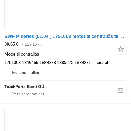
SWF P-series (01.04-) 1751008 motor til centrallås til Scania P,G,R,T-series (2004-2017) trækker
30,65 €
≈ 229,10 kr.
Motor til centrallås
1751008 1346455 1889273 1889272 1889271
diesel
Estland, Tallinn
TruckParts Eesti OÜ