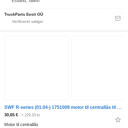
Estland, Tallinn
TruckParts Eesti OÜ
SWF R-series (01.04-) 1751008 motor til centrallås til Scania P,G,R,T-series (2004-2017) trækker
30,65 €
≈ 229,10 kr.
Motor til centrallås