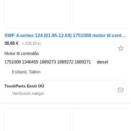
SWF 4-series 124 (01.95-12.04) 1751008 motor til centrallås til Scania 4-series (1995-2006) trækker
30,65 €
≈ 229,10 kr.
Motor til centrallås
1751008 1346455 1889273 1889272 1889271
diesel
Estland, Tallinn
TruckParts Eesti OÜ