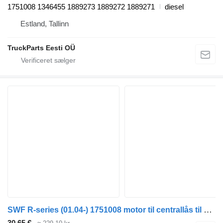
1751008 1346455 1889273 1889272 1889271
diesel
Estland, Tallinn
TruckParts Eesti OÜ
SWF R-series (01.04-) 1751008 motor til centrallås til Scania P,G,R,T-series (2004-2017) trækker
30,65 €