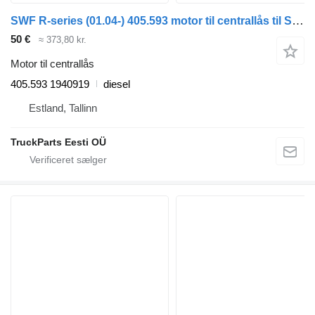
SWF R-series (01.04-) 405.593 motor til centrallås til Scania P,G,R,T-series (2004-2017) trækker
50 €
≈ 373,80 kr.
Motor til centrallås
405.593 1940919
diesel
Estland, Tallinn
TruckParts Eesti OÜ