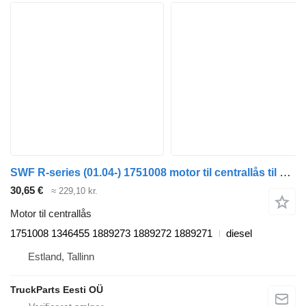
SWF R-series (01.04-) 1751008 motor til centrallås til Scania P,G,R,T-series (2004-2017) trækker
30,65 €
≈ 229,10 kr.
Motor til centrallås
1751008 1346455 1889273 1889272 1889271
diesel
Estland, Tallinn
TruckParts Eesti OÜ