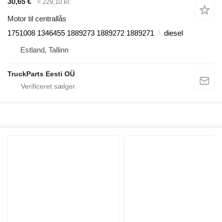
30,65 €
≈ 229,10 kr.
Motor til centrallås
1751008 1346455 1889273 1889272 1889271
diesel
Estland, Tallinn
TruckParts Eesti OÜ