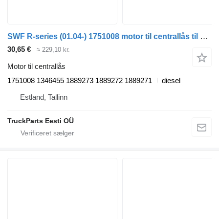
SWF R-series (01.04-) 1751008 motor til centrallås til Scania P,G,R,T-series (2004-2017) trækker
30,65 €
≈ 229,10 kr.
Motor til centrallås
1751008 1346455 1889273 1889272 1889271
diesel
Estland, Tallinn
TruckParts Eesti OÜ