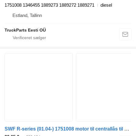
1751008 1346455 1889273 1889272 1889271
diesel
Estland, Tallinn
TruckParts Eesti OÜ
SWF R-series (01.04-) 1751008 motor til centrallås til Scania P,G,R,T-series (2004-2017) trækker