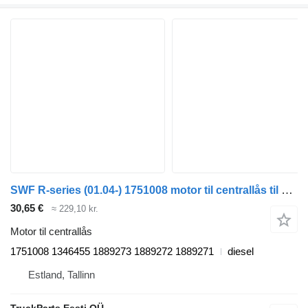
SWF R-series (01.04-) 1751008 motor til centrallås til Scania P,G,R,T-series (2004-2017) trækker
30,65 €
≈ 229,10 kr.
Motor til centrallås
1751008 1346455 1889273 1889272 1889271
diesel
Estland, Tallinn