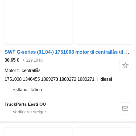
SWF G-series (01.04-) 1751008 motor til centrallås til Scania P,G,R,T-series (2004-2017) trækker
30,65 €
≈ 229,10 kr.
Motor til centrallås
1751008 1346455 1889273 1889272 1889271
diesel
Estland, Tallinn
TruckParts Eesti OÜ