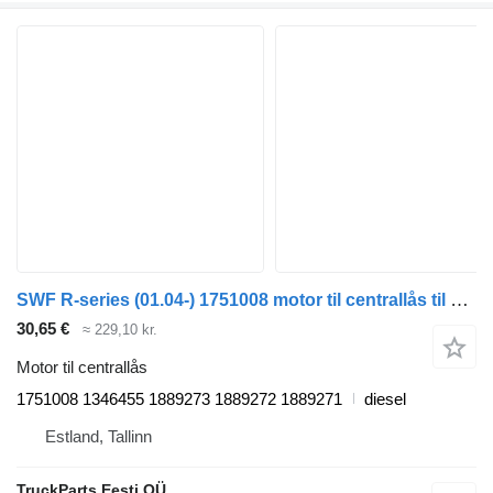
SWF R-series (01.04-) 1751008 motor til centrallås til Scania P,G,R,T-series (2004-2017) trækker
30,65 €
≈ 229,10 kr.
Motor til centrallås
1751008 1346455 1889273 1889272 1889271
diesel
Estland, Tallinn
TruckParts Eesti OÜ