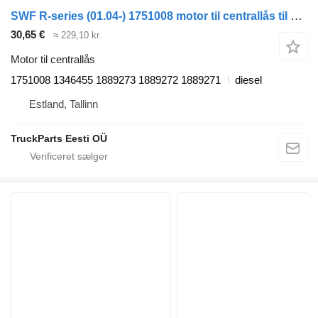
SWF R-series (01.04-) 1751008 motor til centrallås til Scania P,G,R,T-series (2004-2017) trækker
30,65 €
≈ 229,10 kr.
Motor til centrallås
1751008 1346455 1889273 1889272 1889271
diesel
Estland, Tallinn
TruckParts Eesti OÜ