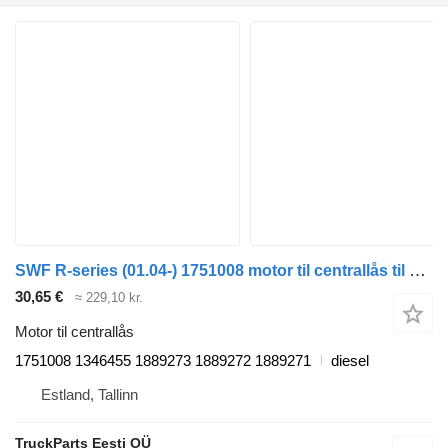
SWF R-series (01.04-) 1751008 motor til centrallås til Scania P,G,R,T-series (2004-2017) trækker
30,65 €
≈ 229,10 kr.
Motor til centrallås
1751008 1346455 1889273 1889272 1889271
diesel
Estland, Tallinn
TruckParts Eesti OÜ