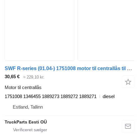
SWF R-series (01.04-) 1751008 motor til centrallås til Scania P,G,R,T-series (2004-2017) trækker
30,65 €
≈ 229,10 kr.
Motor til centrallås
1751008 1346455 1889273 1889272 1889271
diesel
Estland, Tallinn
TruckParts Eesti OÜ