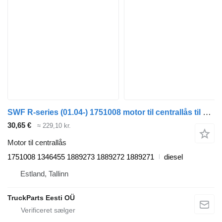
SWF R-series (01.04-) 1751008 motor til centrallås til Scania P,G,R,T-series (2004-2017) trækker
30,65 €
≈ 229,10 kr.
Motor til centrallås
1751008 1346455 1889273 1889272 1889271
diesel
Estland, Tallinn
TruckParts Eesti OÜ