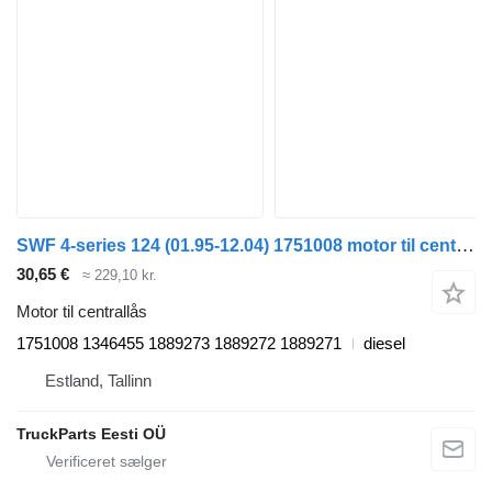
SWF 4-series 124 (01.95-12.04) 1751008 motor til centrallås til Scania 4-series (1995-2006) trækker
30,65 €
≈ 229,10 kr.
Motor til centrallås
1751008 1346455 1889273 1889272 1889271
diesel
Estland, Tallinn
TruckParts Eesti OÜ