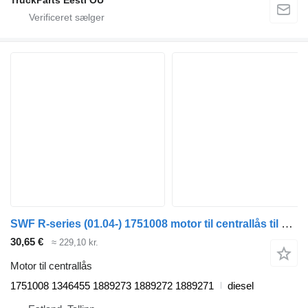
TruckParts Eesti OÜ
SWF R-series (01.04-) 1751008 motor til centrallås til Scania P,G,R,T-series (2004-2017) trækker
30,65 €
≈ 229,10 kr.
Motor til centrallås
1751008 1346455 1889273 1889272 1889271
diesel