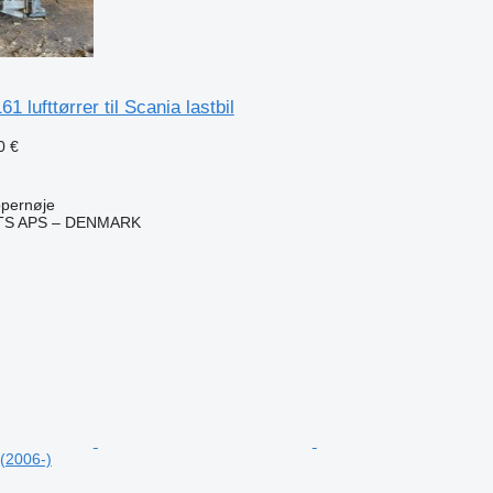
lufttørrer til Scania lastbil
0 €
pernøje
TS APS – DENMARK
n
 (2006-)