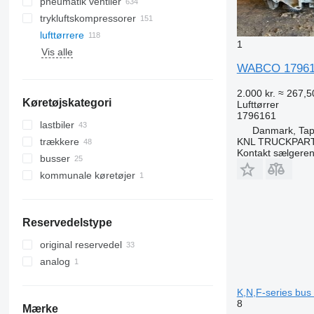
pneumatik ventiler
trykluftskompressorer
lufttørrere
1
Vis alle
WABCO 1796161 
2.000 kr.
≈ 267,5
Køretøjskategori
Lufttørrer
1796161
lastbiler
Danmark, Tap
KNL TRUCKPAR
trækkere
Kontakt sælgere
busser
kommunale køretøjer
kommunalmaskiner
skraldebiler
Reservedelstype
original reservedel
analog
K,N,F-series bus
8
Mærke