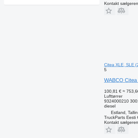
Kontakt sælgere
Citea XLE, SLE (
5
WABCO Citea XL
100,81 €
≈ 753,60
Lufttørrer
9324000210 300
diesel
Estland, Talli
TruckParts Eesti
Kontakt sælgere