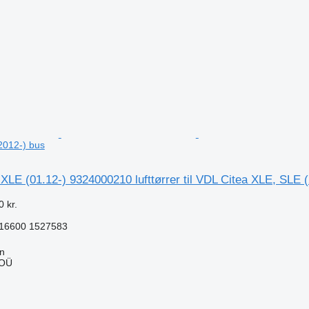
n
2012-) bus
E (01.12-) 9324000210 lufttørrer til VDL Citea XLE, SLE 
 kr.
16600 1527583
nn
 OÜ
n