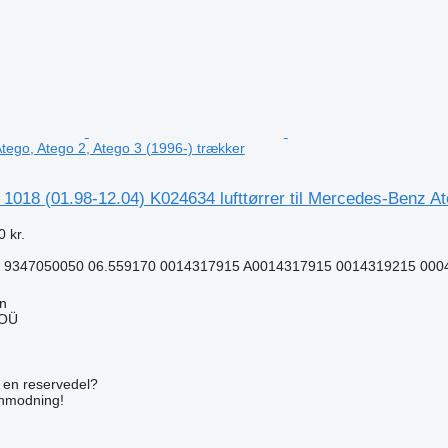
ego, Atego 2, Atego 3 (1996-) trækker
18 (01.98-12.04) K024634 lufttørrer til Mercedes-Benz Ate
 kr.
 9347050050 06.559170 0014317915 A0014317915 0014319215 0004
nn
 OÜ
n
e en reservedel?
anmodning!