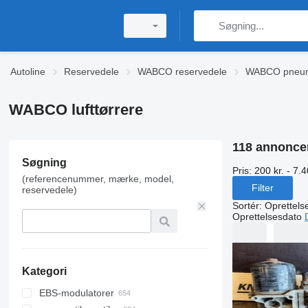
Autoline
Reservedele
WABCO reservedele
WABCO pneum
WABCO lufttørrere
118 annonce
Søgning
Pris:
200 kr. - 7.4
(referencenummer, mærke, model,
Filter
reservedele)
Sortér
:
Oprettels
Oprettelsesdato
Kategori
EBS-modulatorer