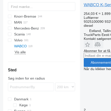
WABCO K-Series
254,03 €
≈ 1.899 
Knorr-Bremse
CF
Cargo
Daily
Axer
Lufttørrer
9325100090 932
MAN
LF
F-MAX
EuroCargo
Citelis
diesel
Mercedes-Benz
XF
S-Way
Crossway
A-series
Estland, Talli
Scania
XG
Stralis
Daily
F90
A-Class
Cityliner
Kerax
TruckParts Eesti
Kontakt sælgere
Volvo
Trakker
Domino
L2000
Actros
Jetliner
Magnum
P-series
Prestij
WABCO
Evadys
LE
Antos
Skyliner
Major
R-series
B-series
Abonner for at f
Vis alle
Karosa
Lion's series
Arocs
Mascott
FH
Magelys
TGA
Atego
Midlum
FL
Abonnement
Proway
TGL
Axor
Premium
FM
Når du klikker her
Sted
Recreo
TGM
Citaro
T-series
FMX
TGS
Econic
N-series
Søg inden for en radius
TGX
Integro
VNL
LK
MB
Danmark
O-series
Køge
Sprinter
2