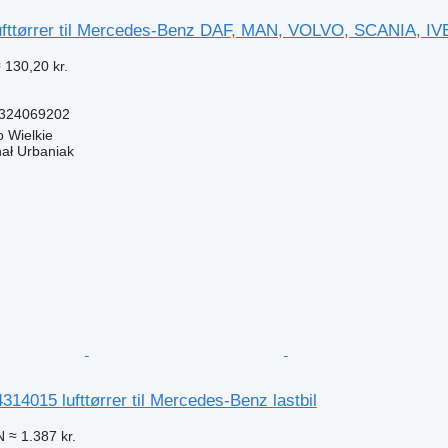
fttørrer til Mercedes-Benz DAF, MAN, VOLVO, SCANIA, I
 130,20 kr.
4324069202
 Wielkie
hał Urbaniak
n
4015 lufttørrer til Mercedes-Benz lastbil
N
≈ 1.387 kr.