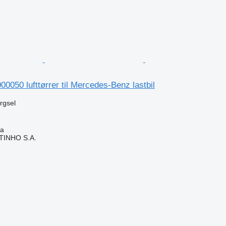
50 lufttørrer til Mercedes-Benz lastbil
ørgsel
ia
TINHO S.A.
n