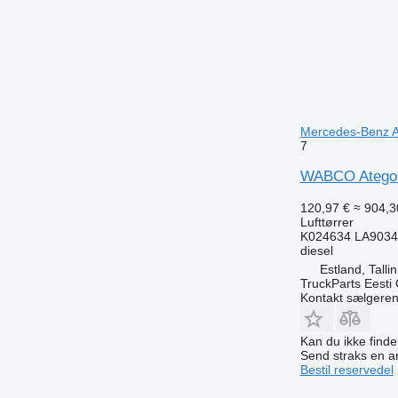
Mercedes-Benz At
7
WABCO Atego 10
120,97 €
≈ 904,30
Lufttørrer
K024634 LA9034
diesel
Estland, Talli
TruckParts Eesti
Kontakt sælgere
Kan du ikke find
Send straks en 
Bestil reservedel