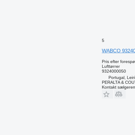
5
WABCO 93240000
Pris efter foresp
Lufttørrer
9324000050
Portugal, Leir
PERALTA & COU
Kontakt sælgere