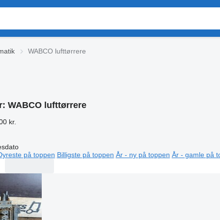
atik
WABCO lufttørrere
r:
WABCO lufttørrere
00 kr.
esdato
Dyreste på toppen
Billigste på toppen
År - ny på toppen
År - gamle på 