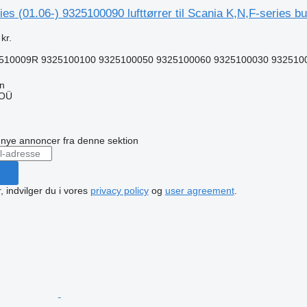
 (01.06-) 9325100090 lufttørrer til Scania K,N,F-series bu
kr.
510009R 9325100100 9325100050 9325100060 9325100030 9325100
nn
 OÜ
n
å nye annoncer fra denne sektion
, indvilger du i vores
privacy policy
og
user agreement
.