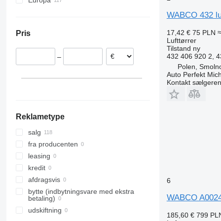
Europa
Tourismo
Estland
Travego
WABCO 432 lu
Polen
17,42 €
75 PLN
≈
Pris
Portugal
Lufttørrer
Tyskland
Tilstand
ny
432 406 920 2, 
–
Nederlandene
Polen, Smolno
Storbritannien
Auto Perfekt Mic
Kontakt sælgere
Belgien
Rumænien
Vis alle
Reklametype
salg
fra producenten
leasing
kredit
afdragsvis
6
bytte (indbytningsvare med ekstra
WABCO A002431
betaling)
udskiftning
185,60 €
799 PL