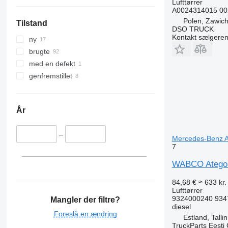
Lufttørrer
A0024314015 00
Polen, Zawich
Tilstand
DSO TRUCK
Kontakt sælgere
ny
brugte
med en defekt
genfremstillet
År
–
Mercedes-Benz At
7
WABCO Atego 81
84,68 €
≈ 633 kr.
Lufttørrer
9324000240 934
Mangler der filtre?
diesel
Foreslå en ændring
Estland, Talli
TruckParts Eesti