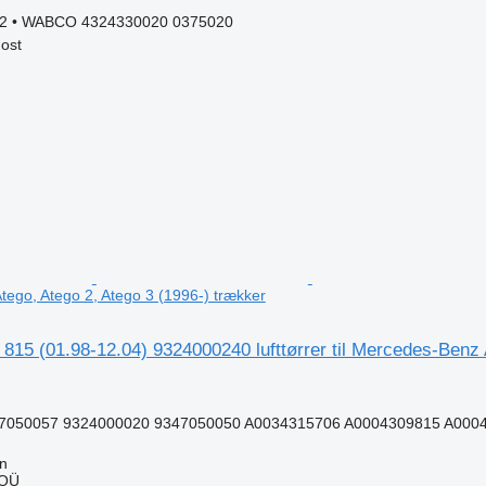
2 • WABCO 4324330020 0375020
ost
n
ego, Atego 2, Atego 3 (1996-) trækker
5 (01.98-12.04) 9324000240 lufttørrer til Mercedes-Benz A
7050057 9324000020 9347050050 A0034315706 A0004309815 A0004
nn
 OÜ