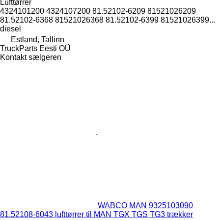
Lufttørrer
4324101200 4324107200 81.52102-6209 81521026209
81.52102-6368 81521026368 81.52102-6399 81521026399...
diesel
Estland, Tallinn
TruckParts Eesti OÜ
Kontakt sælgeren
WABCO MAN 9325103090
81.52108-6043 lufttørrer til MAN TGX TGS TG3 trækker