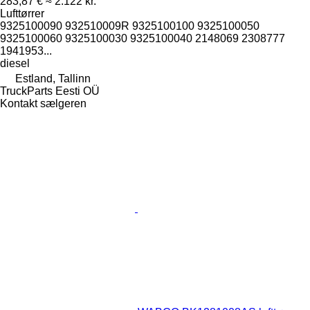
283,87 €
≈ 2.122 kr.
Lufttørrer
9325100090 932510009R 9325100100 9325100050
9325100060 9325100030 9325100040 2148069 2308777
1941953...
diesel
Estland, Tallinn
TruckParts Eesti OÜ
Kontakt sælgeren