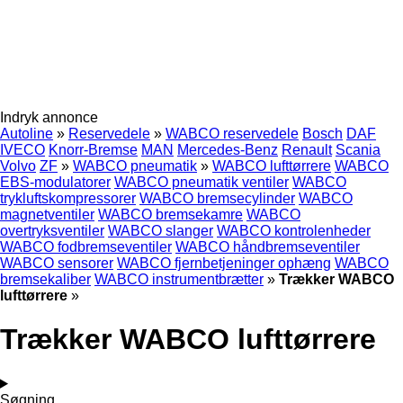
Indryk annonce
Autoline
»
Reservedele
»
WABCO reservedele
Bosch
DAF
IVECO
Knorr-Bremse
MAN
Mercedes-Benz
Renault
Scania
Volvo
ZF
»
WABCO pneumatik
»
WABCO lufttørrere
WABCO
EBS-modulatorer
WABCO pneumatik ventiler
WABCO
trykluftskompressorer
WABCO bremsecylinder
WABCO
magnetventiler
WABCO bremsekamre
WABCO
overtryksventiler
WABCO slanger
WABCO kontrolenheder
WABCO fodbremseventiler
WABCO håndbremseventiler
WABCO sensorer
WABCO fjernbetjeninger ophæng
WABCO
bremsekaliber
WABCO instrumentbrætter
»
Trækker WABCO
lufttørrere
»
Trækker WABCO lufttørrere
Søgning