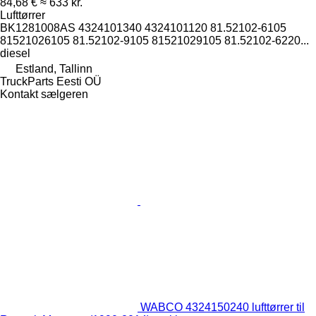
84,68 €
≈ 633 kr.
Lufttørrer
BK1281008AS 4324101340 4324101120 81.52102-6105
81521026105 81.52102-9105 81521029105 81.52102-6220...
diesel
Estland, Tallinn
TruckParts Eesti OÜ
Kontakt sælgeren
WABCO 4324150240 lufttørrer til