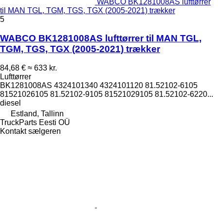
WABCO BK1281008AS lufttørrer
til MAN TGL, TGM, TGS, TGX (2005-2021) trækker
5
WABCO BK1281008AS lufttørrer til MAN TGL,
TGM, TGS, TGX (2005-2021) trækker
84,68 €
≈ 633 kr.
Lufttørrer
BK1281008AS 4324101340 4324101120 81.52102-6105
81521026105 81.52102-9105 81521029105 81.52102-6220...
diesel
Estland, Tallinn
TruckParts Eesti OÜ
Kontakt sælgeren