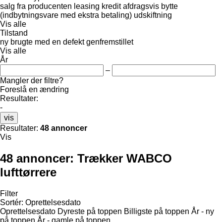
salg
fra producenten
leasing
kredit
afdragsvis
bytte
(indbytningsvare med ekstra betaling)
udskiftning
Vis alle
Tilstand
ny
brugte
med en defekt
genfremstillet
Vis alle
År
–
Mangler der filtre?
Foreslå en ændring
Resultater:
-
vis
Resultater:
48 annoncer
Vis
48 annoncer:
Trækker WABCO
lufttørrere
Filter
Sortér
:
Oprettelsesdato
Oprettelsesdato
Dyreste på toppen
Billigste på toppen
År - ny
på toppen
År - gamle på toppen