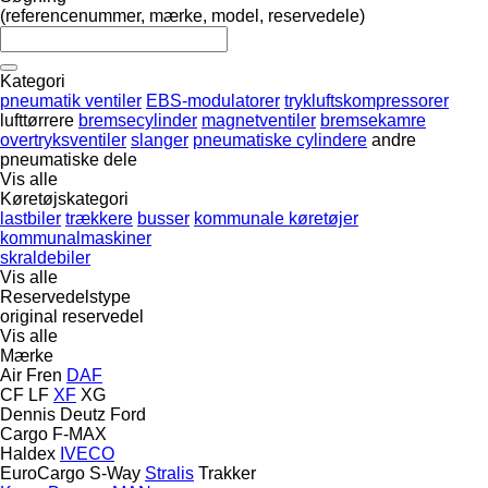
(referencenummer, mærke, model, reservedele)
Kategori
pneumatik ventiler
EBS-modulatorer
trykluftskompressorer
lufttørrere
bremsecylinder
magnetventiler
bremsekamre
overtryksventiler
slanger
pneumatiske cylindere
andre
pneumatiske dele
Vis alle
Køretøjskategori
lastbiler
trækkere
busser
kommunale køretøjer
kommunalmaskiner
skraldebiler
Vis alle
Reservedelstype
original reservedel
Vis alle
Mærke
Air Fren
DAF
CF
LF
XF
XG
Dennis
Deutz
Ford
Cargo
F-MAX
Haldex
IVECO
EuroCargo
S-Way
Stralis
Trakker