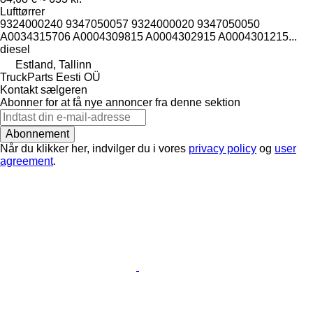
Lufttørrer
9324000240 9347050057 9324000020 9347050050
A0034315706 A0004309815 A0004302915 A0004301215...
diesel
Estland, Tallinn
TruckParts Eesti OÜ
Kontakt sælgeren
Abonner for at få nye annoncer fra denne sektion
Abonnement
Når du klikker her, indvilger du i vores
privacy policy
og
user
agreement
.