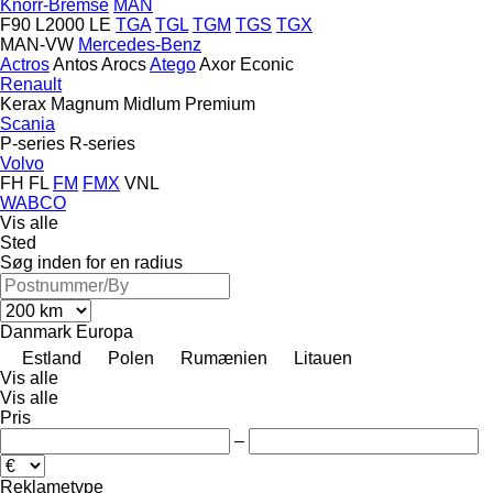
Knorr-Bremse
MAN
F90
L2000
LE
TGA
TGL
TGM
TGS
TGX
MAN-VW
Mercedes-Benz
Actros
Antos
Arocs
Atego
Axor
Econic
Renault
Kerax
Magnum
Midlum
Premium
Scania
P-series
R-series
Volvo
FH
FL
FM
FMX
VNL
WABCO
Vis alle
Sted
Søg inden for en radius
Danmark
Europa
Estland
Polen
Rumænien
Litauen
Vis alle
Vis alle
Pris
–
Reklametype