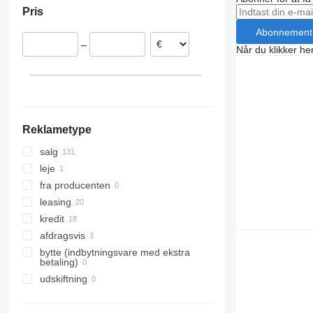
Pris
Tyskland
Polen
Abonnement
–
Belgien
Når du klikker her
Nederlandene
Spanien
Tjekkiet
Vis alle
Reklametype
salg
leje
fra producenten
leasing
kredit
afdragsvis
bytte (indbytningsvare med ekstra
betaling)
udskiftning