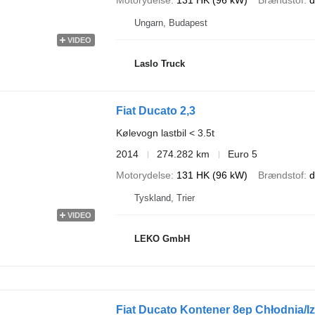
Motorydelse
131 HK (96 kW)
Brændstof
d
Ungarn, Budapest
VIDEO
Laslo Truck
Fiat Ducato 2,3
Kølevogn lastbil < 3.5t
2014
274.282 km
Euro 5
Motorydelse
131 HK (96 kW)
Brændstof
d
Tyskland, Trier
VIDEO
LEKO GmbH
Fiat Ducato Kontener 8ep Chłodnia/