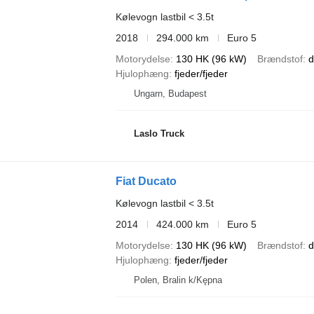
Kølevogn lastbil < 3.5t
2018
294.000 km
Euro 5
Motorydelse
130 HK (96 kW)
Brændstof
d
Hjulophæng
fjeder/fjeder
Ungarn, Budapest
Laslo Truck
Fiat Ducato
Kølevogn lastbil < 3.5t
2014
424.000 km
Euro 5
Motorydelse
130 HK (96 kW)
Brændstof
d
Hjulophæng
fjeder/fjeder
Polen, Bralin k/Kępna