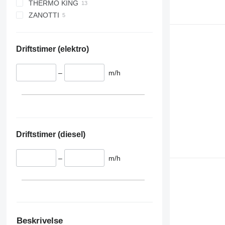
THERMO KING
ZANOTTI
V 200 MAX
V 300
Z250
V 300 MAX
Driftstimer (elektro)
V 500 MAX
–
m/h
Driftstimer (diesel)
–
m/h
Beskrivelse