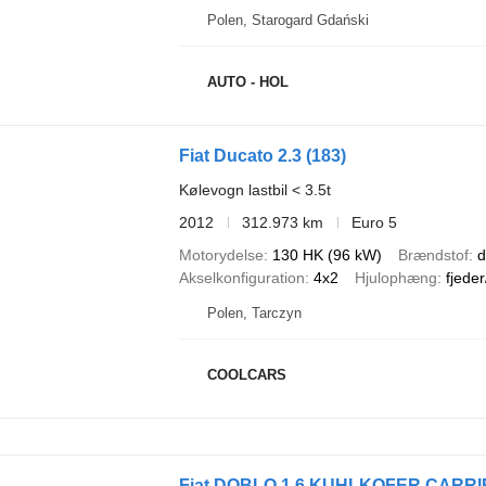
Polen, Starogard Gdański
AUTO - HOL
Fiat Ducato 2.3 (183)
Kølevogn lastbil < 3.5t
2012
312.973 km
Euro 5
Motorydelse
130 HK (96 kW)
Brændstof
d
Akselkonfiguration
4x2
Hjulophæng
fjeder
Polen, Tarczyn
COOLCARS
Fiat DOBLO 1.6 KUHLKOFER CARRIE