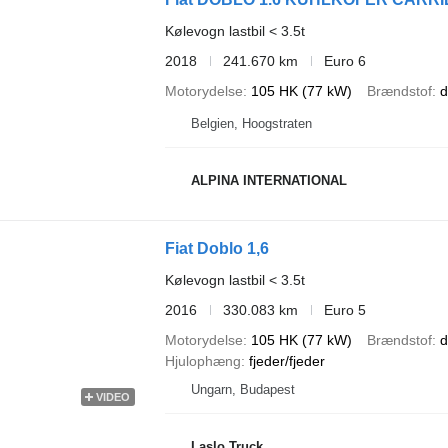
Kølevogn lastbil < 3.5t
2018
241.670 km
Euro 6
Motorydelse
105 HK (77 kW)
Brændstof
d
Belgien, Hoogstraten
ALPINA INTERNATIONAL
Fiat Doblo 1,6
Kølevogn lastbil < 3.5t
2016
330.083 km
Euro 5
Motorydelse
105 HK (77 kW)
Brændstof
d
Hjulophæng
fjeder/fjeder
Ungarn, Budapest
VIDEO
Laslo Truck