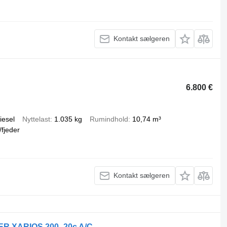
Kontakt sælgeren
6.800 €
iesel
Nyttelast
1.035 kg
Rumindhold
10,74 m³
/fjeder
Kontakt sælgeren
R XARIOS 200 -20c A/C