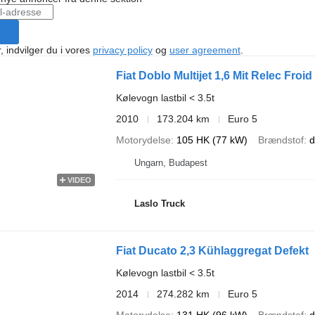
, indvilger du i vores
privacy policy
og
user agreement
.
Fiat Doblo Multijet 1,6 Mit Relec Froi
Kølevogn lastbil < 3.5t
2010
173.204 km
Euro 5
Motorydelse
105 HK (77 kW)
Brændstof
d
Ungarn, Budapest
VIDEO
Laslo Truck
Fiat Ducato 2,3 Kühlaggregat Defekt
Kølevogn lastbil < 3.5t
2014
274.282 km
Euro 5