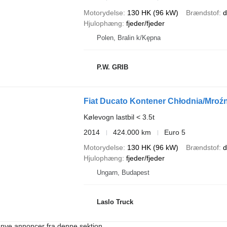
Motorydelse
130 HK (96 kW)
Brændstof
d
Hjulophæng
fjeder/fjeder
Polen, Bralin k/Kępna
P.W. GRIB
Fiat Ducato Kontener Chłodnia/Mroźn
Kølevogn lastbil < 3.5t
2014
424.000 km
Euro 5
Motorydelse
130 HK (96 kW)
Brændstof
d
Hjulophæng
fjeder/fjeder
Ungarn, Budapest
Laslo Truck
å nye annoncer fra denne sektion