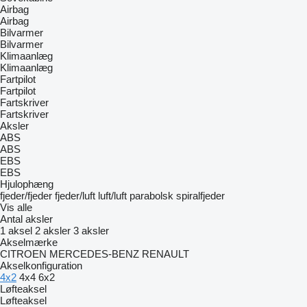
Airbag
Airbag
Bilvarmer
Bilvarmer
Klimaanlæg
Klimaanlæg
Fartpilot
Fartpilot
Fartskriver
Fartskriver
Aksler
ABS
ABS
EBS
EBS
Hjulophæng
fjeder/fjeder
fjeder/luft
luft/luft
parabolsk
spiralfjeder
Vis alle
Antal aksler
1 aksel
2 aksler
3 aksler
Akselmærke
CITROEN
MERCEDES-BENZ
RENAULT
Akselkonfiguration
4x2
4x4
6x2
Løfteaksel
Løfteaksel