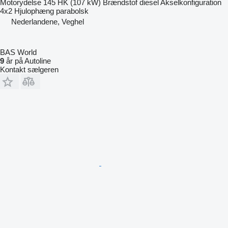
Motorydelse
145 HK (107 kW)
Brændstof
diesel
Akselkonfiguration
4x2
Hjulophæng
parabolsk
Nederlandene, Veghel
BAS World
9
år på Autoline
Kontakt sælgeren