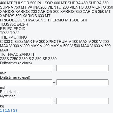
400 MT
PULSOR 500
PULSOR 600 MT
SUPRA 450
SUPRA 550
SUPRA 750 MT
VATNA 200
VIENTO 200
VIENTO 300
VIENTO 350
XARIOS
XARIOS 200
XARIOS 300
XARIOS 350
XARIOS 350 MT
XARIOS 500
XARIOS 600 MT
FRIGOBLOCK
HWA SUNG THERMO
MITSUBISHI
TDJS35CE-L1-H
RELEC FROID
TR22
TR32
THERMO KING
C 300
C 350e MAX
KV 300
SPECTRUM
V 100 MAX
V 200
V 200
MAX
V 300
V 300 MAX
V 400 MAX
V 500
V 500 MAX
V 600
V 600
MAX
TKT HVAC
ZANOTTI
Z38S
Z250
Z350 S
Z 350 SF
Z380
Driftstimer (elektro)
–
m/h
Driftstimer (diesel)
–
m/h
Beskrivelse
Nyttelast
–
kg
1 t
1.5 t
3 t