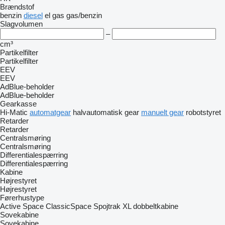
Brændstof
benzin
diesel
el
gas
gas/benzin
Slagvolumen
–
cm³
Partikelfilter
Partikelfilter
EEV
EEV
AdBlue-beholder
AdBlue-beholder
Gearkasse
Hi-Matic
automatgear
halvautomatisk gear
manuelt gear
robotstyret
Retarder
Retarder
Centralsmøring
Centralsmøring
Differentialespærring
Differentialespærring
Kabine
Højrestyret
Højrestyret
Førerhustype
Active Space
ClassicSpace
Spojtrak XL
dobbeltkabine
Sovekabine
Sovekabine