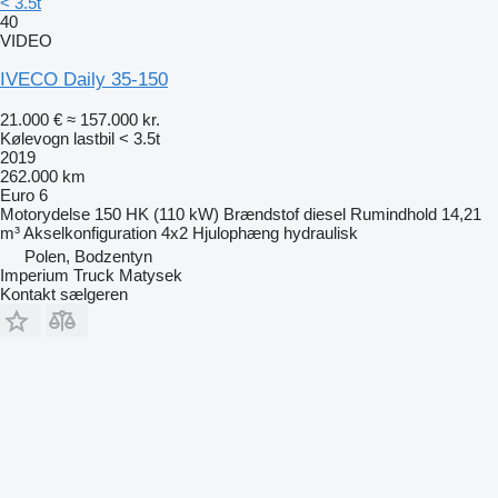
< 3.5t
40
VIDEO
IVECO Daily 35-150
21.000 €
≈ 157.000 kr.
Kølevogn lastbil < 3.5t
2019
262.000 km
Euro 6
Motorydelse
150 HK (110 kW)
Brændstof
diesel
Rumindhold
14,21
m³
Akselkonfiguration
4x2
Hjulophæng
hydraulisk
Polen, Bodzentyn
Imperium Truck Matysek
Kontakt sælgeren