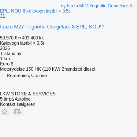
ny Isuzu M27 Frigorific Congelare 8
EPL, NOU!!! kølevogn lastbil < 3.5t
31
Isuzu M27 Frigorific Congelare 8 EPL, NOU!!!
53.970 €
≈ 403.400 kr.
Kølevogn lastbil < 3.5t
2026
Tilstand
ny
1 km
Euro 6
Motorydelse
150 HK (110 kW)
Brændstof
diesel
Rumænien, Craiova
LKW STORE & SERVICES
5
år på Autoline
Kontakt sælgeren