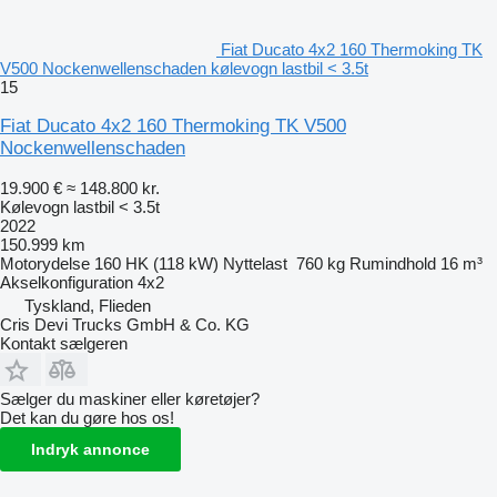
Fiat Ducato 4x2 160 Thermoking TK
V500 Nockenwellenschaden kølevogn lastbil < 3.5t
15
Fiat Ducato 4x2 160 Thermoking TK V500
Nockenwellenschaden
19.900 €
≈ 148.800 kr.
Kølevogn lastbil < 3.5t
2022
150.999 km
Motorydelse
160 HK (118 kW)
Nyttelast
760 kg
Rumindhold
16 m³
Akselkonfiguration
4x2
Tyskland, Flieden
Cris Devi Trucks GmbH & Co. KG
Kontakt sælgeren
Sælger du maskiner eller køretøjer?
Det kan du gøre hos os!
Indryk annonce