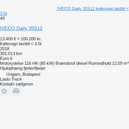
IVECO Daily 35S12 kølevogn lastbil <
3.5t
49
IVECO Daily 35S12
13.400 €
≈ 100.200 kr.
Kølevogn lastbil < 3.5t
2018
391.013 km
Euro 6
Motorydelse
116 HK (85 kW)
Brændstof
diesel
Rumindhold
12,09 m³
Hjulophæng
fjeder/fjeder
Ungarn, Budapest
Laslo Truck
Kontakt sælgeren