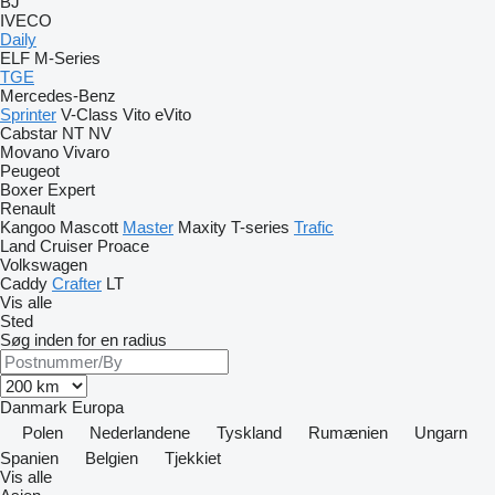
BJ
IVECO
Daily
ELF
M-Series
TGE
Mercedes-Benz
Sprinter
V-Class
Vito
eVito
Cabstar
NT
NV
Movano
Vivaro
Peugeot
Boxer
Expert
Renault
Kangoo
Mascott
Master
Maxity
T-series
Trafic
Land Cruiser
Proace
Volkswagen
Caddy
Crafter
LT
Vis alle
Sted
Søg inden for en radius
Danmark
Europa
Polen
Nederlandene
Tyskland
Rumænien
Ungarn
Spanien
Belgien
Tjekkiet
Vis alle