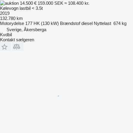
14.500 €
159.000 SEK
≈ 108.400 kr.
Kølevogn lastbil < 3.5t
2019
132.780 km
Motorydelse
177 HK (130 kW)
Brændstof
diesel
Nyttelast
674 kg
Sverige, Åkersberga
Kvdbil
Kontakt sælgeren