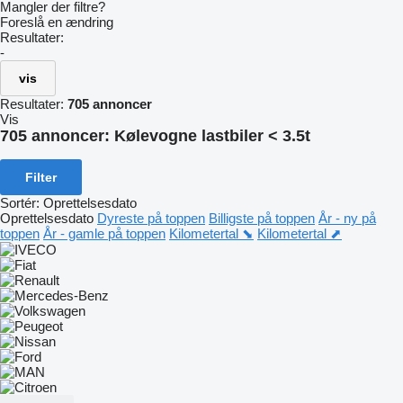
Mangler der filtre?
Foreslå en ændring
Resultater:
-
vis
Resultater:
705 annoncer
Vis
705 annoncer:
Kølevogne lastbiler < 3.5t
Filter
Sortér
:
Oprettelsesdato
Oprettelsesdato
Dyreste på toppen
Billigste på toppen
År - ny på
toppen
År - gamle på toppen
Kilometertal ⬊
Kilometertal ⬈