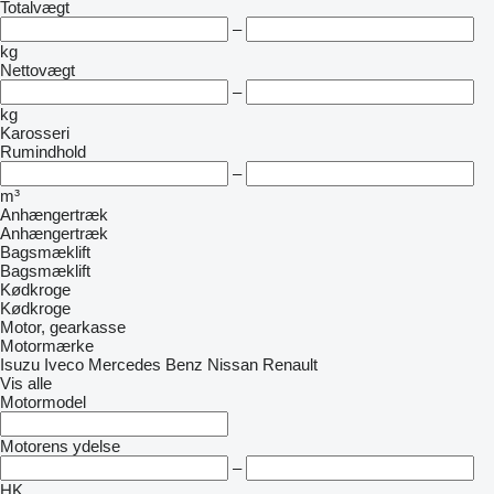
Totalvægt
–
kg
Nettovægt
–
kg
Karosseri
Rumindhold
–
m³
Anhængertræk
Anhængertræk
Bagsmæklift
Bagsmæklift
Kødkroge
Kødkroge
Motor, gearkasse
Motormærke
Isuzu
Iveco
Mercedes Benz
Nissan
Renault
Vis alle
Motormodel
Motorens ydelse
–
HK