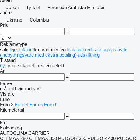
Asien
Japan
Tyrkiet
Forenede Arabiske Emirater
andre
Ukraine
Colombia
Pris
–
Reklametype
salg
leje
auktion
fra producenten
leasing
kredit
afdragsvis
bytte
(indbytningsvare med ekstra betaling)
udskiftning
Tilstand
ny
brugte
skadet
med en defekt
År
–
Farve
grå
gul
hvid
rød
sort
Vis alle
Euro
Euro 3
Euro 4
Euro 5
Euro 6
Kilometertal
–
km
Køleanlæg
AUTOCLIMA
CARRIER
CITIMAX 280
CITIMAX 350
PULSOR 350
PULSOR 400
PULSOR