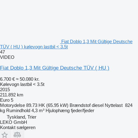
Fiat Doblo 1,3 Mit Gültige Deutsche
TÜV ( HU ) kølevogn lastbil < 3.5t
47
VIDEO
Fiat Doblo 1,3 Mit Gültige Deutsche TÜV ( HU )
6.700 €
≈ 50.080 kr.
Kølevogn lastbil < 3.5t
2015
211.892 km
Euro 5
Motorydelse
89.73 HK (65.95 kW)
Brændstof
diesel
Nyttelast
824
kg
Rumindhold
4,3 m³
Hjulophæng
fjeder/fjeder
Tyskland, Trier
LEKO GmbH
Kontakt sælgeren